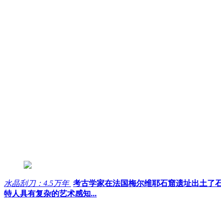
水晶刮刀：4.5万年
考古学家在法国梅尔维耶石窟遗址出土了
特人具有复杂的艺术感知...