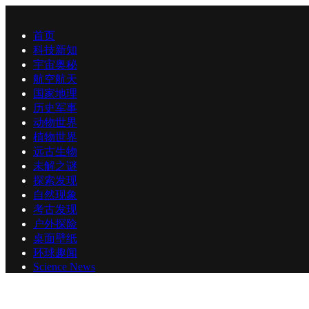
首页
科技新知
宇宙奥秘
航空航天
国家地理
历史军事
动物世界
植物世界
远古生物
未解之谜
探索发现
自然现象
考古发现
户外探险
桌面壁纸
环球趣闻
Science News