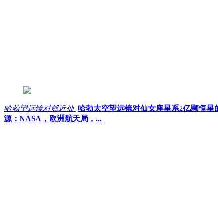
哈勃望远镜对邻近仙
哈勃太空望远镜对仙女座星系2亿颗恒星
源：NASA，欧洲航天局，...