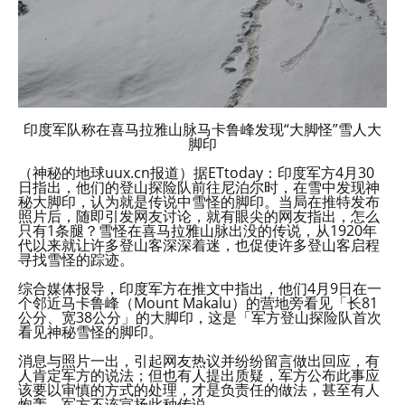
印度军队称在喜马拉雅山脉马卡鲁峰发现“大脚怪”雪人大
脚印
（神秘的地球uux.cn报道）据ETtoday：印度军方4月30
日指出，他们的登山探险队前往尼泊尔时，在雪中发现神
秘大脚印，认为就是传说中雪怪的脚印。当局在推特发布
照片后，随即引发网友讨论，就有眼尖的网友指出，怎么
只有1条腿？雪怪在喜马拉雅山脉出没的传说，从1920年
代以来就让许多登山客深深着迷，也促使许多登山客启程
寻找雪怪的踪迹。
综合媒体报导，印度军方在推文中指出，他们4月9日在一
个邻近马卡鲁峰（Mount Makalu）的营地旁看见「长81
公分、宽38公分」的大脚印，这是「军方登山探险队首次
看见神秘雪怪的脚印。
消息与照片一出，引起网友热议并纷纷留言做出回应，有
人肯定军方的说法；但也有人提出质疑，军方公布此事应
该要以审慎的方式的处理，才是负责任的做法，甚至有人
炮轰，军方不该宣扬此种传说。