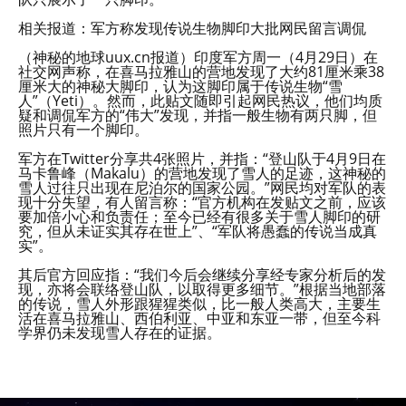
相关报道：军方称发现传说生物脚印大批网民留言调侃
（神秘的地球uux.cn报道）印度军方周一（4月29日）在
社交网声称，在喜马拉雅山的营地发现了大约81厘米乘38
厘米大的神秘大脚印，认为这脚印属于传说生物“雪
人”（Yeti）。然而，此贴文随即引起网民热议，他们均质
疑和调侃军方的“伟大”发现，并指一般生物有两只脚，但
照片只有一个脚印。
军方在Twitter分享共4张照片，并指：“登山队于4月9日在
马卡鲁峰（Makalu）的营地发现了雪人的足迹，这神秘的
雪人过往只出现在尼泊尔的国家公园。”网民均对军队的表
现十分失望，有人留言称：“官方机构在发贴文之前，应该
要加倍小心和负责任；至今已经有很多关于雪人脚印的研
究，但从未证实其存在世上”、“军队将愚蠢的传说当成真
实”。
其后官方回应指：“我们今后会继续分享经专家分析后的发
现，亦将会联络登山队，以取得更多细节。”根据当地部落
的传说，雪人外形跟猩猩类似，比一般人类高大，主要生
活在喜马拉雅山、西伯利亚、中亚和东亚一带，但至今科
学界仍未发现雪人存在的证据。