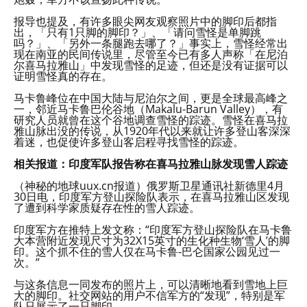
报导也提及，有许多眼尖网友观察照片中的脚印后都指
出，「只有1只脚的脚印？」、「请问雪怪是单脚跳
吗？」、「另外一条腿跑去哪了？」事实上，雪怪经常出
现在南亚的民间传说里，尽管至今已有多人声称「在尼泊
尔喜马拉雅山」中发现雪怪的足迹，但还是没有证据可以
证明雪怪真的存在。
马卡鲁峰位在中国大陆与尼泊尔之间，更是全球最高峰之
一，邻近马卡鲁巴伦谷地（Makalu-Barun Valley），有
研究人员就曾在这个谷地调查雪怪的踪迹。雪怪在喜马拉
雅山脉出没的传说，从1920年代以来就让许多登山客深深
着迷，也促使许多登山客启程寻找雪怪的踪迹。
相关报道：印度军队报告称在喜马拉雅山脉发现雪人踪迹
（神秘的地球uux.cn报道）俄罗斯卫星通讯社新德里4月
30日电，印度军方登山探险队表示，在喜马拉雅山区发现
了遭到科学家质疑存在性的雪人踪迹。
印度军方在推特上发文称：“印度军方登山探险队在马卡鲁
大本营附近发现尺寸为32X15英寸的生化种生物‘雪人’的脚
印。这个抓不住的雪人仅在马卡鲁-巴仑国家公园见过一
次。”
与这条信息一同发布的照片上，可以清晰地看到雪地上巨
大的脚印。社交网站的用户不信军方的“发现”，特别是军
队只展示了一只脚印。