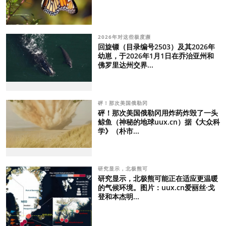
2026年对这些极度濒
回旋镖（目录编号2503）及其2026年
幼崽，于2026年1月1日在乔治亚州和
佛罗里达州交界...
砰！那次美国俄勒冈
砰！那次美国俄勒冈用炸药炸毁了一头
鲸鱼（神秘的地球uux.cn）据《大众科
学》（朴市...
研究显示，北极熊可
研究显示，北极熊可能正在适应更温暖
的气候环境。图片：uux.cn爱丽丝·戈
登和本杰明...