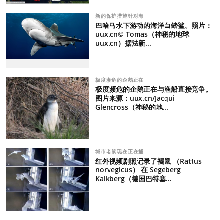
新的保护措施针对海
巴哈马水下游动的海洋白鳍鲨。照片：
uux.cn© Tomas（神秘的地球
uux.cn）据法新...
极度濒危的企鹅正在
极度濒危的企鹅正在与渔船直接竞争。
图片来源：uux.cn/Jacqui
Glencross（神秘的地...
城市老鼠现在正在捕
红外视频剧照记录了褐鼠 （Rattus
norvegicus） 在 Segeberg
Kalkberg（德国巴特塞...