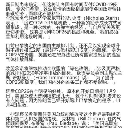
新日期尚未确定，但这将让各国有时间应付COVID-19疫
情。 专家们希望，这波疫情的因应措施能使各国政府转往
低碳经济，而非化石燃料业。
全球知名气候经济学家尼可拉斯. 史登（Nicholas Stern）
表示：「度过COVID-19危机後，一种新的经济成长方式可
望形成，是一种永续的、有弹性的经济，与自然界关系更
密切和谐。 这将是明年COP26的挑战和机会。 我们必须
善加利用这段时间。 」
目前巴黎协定的各国自主减排计划，还不足以实现全球升
温不超过摄氏2度（最好不超过摄氏1.5度）的目标。 身为
COP26主办国，英国还在想办法让所有国家提出新的温室
气体排放目标。
欧盟承诺将继续推动全欧盟的「绿色政纲」，涉及更严格
的减排和2050年净零排放的目标。 欧盟委员会副主席法兰
斯. 蒂默曼斯（Frans Timmermans）说：「为了提升
COP26积极度，我们国内外的准备工作都不受影响。 」
延后COP26有个明显的好处。 原本的开始日期是11月9
日，美国总统大选刚结束没几天。 这个时间对谈判者来说
有点问题，因为特朗普已经开始退出巴黎协定的程序，11
月4日生效。
一些观察员希望新任美国总统能够改变这个世界最强经济
体和第二大排放国的路线。 克林顿（Bill Clinton）任内气
候顾问保罗. 布莱索（Paul Bledsoe）说：「美国选民愈
来愈有可能拒绝川普否定COVID-19和气候变迁相关科学的