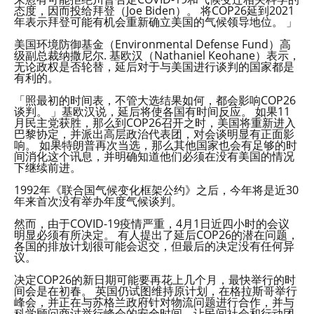
态度，因而投给拜登（Joe Biden）。 将COP26延到2021
年表示拜登可能有机会重新确立美国的气候领导地位。 」
美国环境防御基金（Environmental Defense Fund）高
级副总裁纳撒尼尔. 基欧汉（Nathaniel Keohane）表示，
无论政权是否轮替，延后对于与美国进行谈判的国家都是
有利的。
「照最初的时间表，不管大选结果如何，都会影响COP26
谈判。 」基欧汉说，延后将使各国有时间反应。 如果11
月民主党获胜，那么到COP26召开之时，美国将重新进入
巴黎协定，并派出高层政治代表团，对会谈明显有正面影
响。 如果特朗普再次当选，那么其他国家也会有足够的时
间消化这个讯息，并明确知道他们必须在没有美国的情况
下继续前进。
1992年《联合国气候变化框架公约》之后，今年将是近30
年来首次没有举办年度气候谈判。
然而，由于COVID-19疫情严重，4月1日近四小时的会议
明显必须有所决定。 有人提出了延后COP26的潜在问题，
各国的排放计划很可能会迟交，但最后的决定没有任何异
议。
决定COP26的新日期可能要再花上几个月，最快举行的时
间会是在初春。 英国仍试图维持原计划，在格拉斯哥举行
峰会，并正在与苏格兰政府针对物流问题进行合作，并与
科学顾问商讨举行峰会的安全时间，让民间社会和行动团