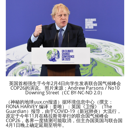
英国首相强生于今年2月4日向学生发表联合国气候峰会
COP26的演说。 照片来源：Andrew Parsons / No10
Downing Street（CC BY-NC-ND 2.0）
（神秘的地球uux.cn报道）据环境信息中心（撰文：
FIONA HARVEY 编译：姜唯）：英国《卫报》（The
Guardian）报导，由于COVID-19（新冠肺炎）大流行，
原定于今年11月在格拉斯哥举行的联合国气候峰会
COP26，各界一度猜测可能取消，但主办国英国与联合国
4月1日晚上确定延期至明年。