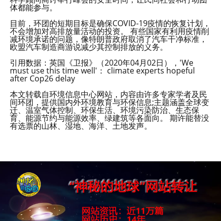
体都能参与。
目前，环团的短期目标是确保COVID-19疫情的恢复计划，
不会增加对高排放量活动的投资。 有些国家有利用疫情削
减环境承诺的问题，像特朗普政府取消了汽车干净标准，
欧盟汽车制造商游说减少其控制排放的义务。
引用数据：英国《卫报》（2020年04月02日），'We
must use this time well'： climate experts hopeful
after Cop26 delay
本文转载自环境信息中心网站，内容由许多专家学者及民
间环团，提供国内外环境教育与环保信息;主题涵盖全球变
迁、温室气体控制、环保生活、环境污染防治、生态保
育、能源节约与能源效率、绿建筑等各面向。 期许能替没
有选票的山林、湿地、海洋、土地发声。