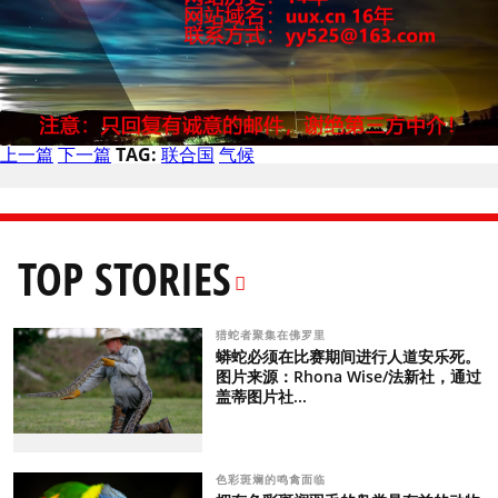
上一篇
下一篇
TAG:
联合国
气候
TOP STORIES
猎蛇者聚集在佛罗里
蟒蛇必须在比赛期间进行人道安乐死。
图片来源：Rhona Wise/法新社，通过
盖蒂图片社...
色彩斑斓的鸣禽面临