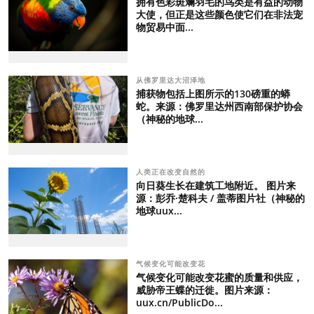
拥有色彩斑斓羽毛的鸟类是有益的动物
大使，但正是这些颜色使它们在非法宠
物贸易中面...
从佛罗里达大沼泽地
捕获物包括上图所示的130磅重的蟒
蛇。来源：佛罗里达州西南部保护协会
（神秘的地球...
人类正在改变自然的
向日葵生长在建筑工地附近。 图片来
源：彭乔·楚科夫 / 盖蒂图片社（神秘的
地球uux...
气候变化可能改变花
气候变化可能改变花蜜的质量和供应，
威胁帝王蝶的迁徙。图片来源：
uux.cn/PublicDo...