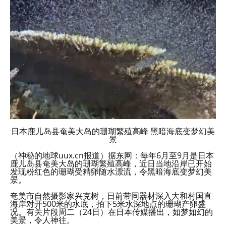
日本鹿儿岛县奄美大岛的珊瑚繁殖高峰 黑暗海底变梦幻美
景
（神秘的地球uux.cn报道）据东网：每年6月至9月是日本
鹿儿岛县奄美大岛的珊瑚繁殖高峰，近日当地沿岸已开始
发现粉红色的珊瑚受精卵随水漂流，令黑暗海底变梦幻美
景。
奄美市自然摄影家兴克树，日前带同器材深入大和村国直
海岸对开500米的水底，拍下5米水深地点的珊瑚产卵盛
况。有关片段周二（24日）在日本传媒播出，如梦如幻的
美景，令人神往。