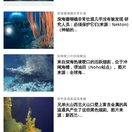
深海珊瑚礁非常壮观
深海珊瑚礁非常壮观几乎没有被发现 研
究人员：必须保护它们(来源：Nekton)
（神秘的...
深海喷口中的细菌如
来自深海热液喷口的活跃烟囱，位于冲
绳海槽，堺油田（Noho站点）。图片
来源：全球海...
研究发现高温深海微
兄弟火山西北火山口壁上富含金属的高
温通风产生了这些黑色烟囱。图片来
源：新西兰-...