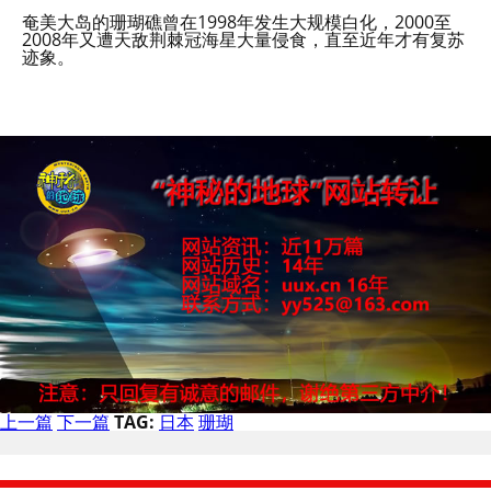
奄美大岛的珊瑚礁曾在1998年发生大规模白化，2000至
2008年又遭天敌荆棘冠海星大量侵食，直至近年才有复苏
迹象。
上一篇
下一篇
TAG:
日本
珊瑚