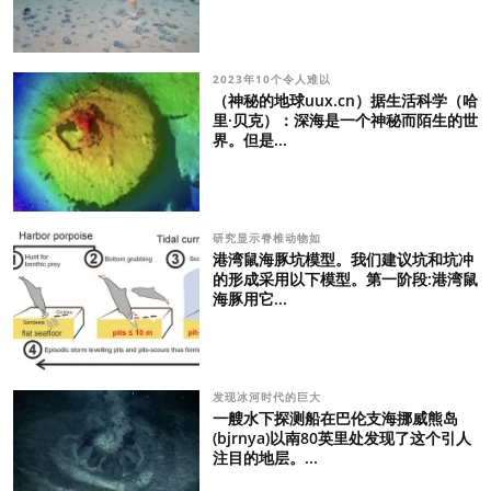
2023年10个令人难以
（神秘的地球uux.cn）据生活科学（哈
里·贝克）：深海是一个神秘而陌生的世
界。但是...
研究显示脊椎动物如
港湾鼠海豚坑模型。我们建议坑和坑冲
的形成采用以下模型。第一阶段:港湾鼠
海豚用它...
发现冰河时代的巨大
一艘水下探测船在巴伦支海挪威熊岛
(bjrnya)以南80英里处发现了这个引人
注目的地层。...