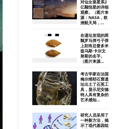
对仙女座星系2
亿颗恒星的详细
观察。（图片来
源：NASA，欧
洲航天局，...
在遗址发现的两
颗罗马弹弓子弹
上刻有总督多米
提乌斯·卡尔文
努斯的名字。
（图片来源...
考古学家在法国
梅尔维耶石窟遗
址出土了石英工
具，显示尼安德
特人具有复杂的
艺术感知...
研究人员采用了
一种新方法，揭
示了现代基因组