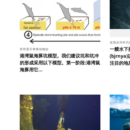
发现冰河时代
一艘水下
研究显示脊椎动物如
港湾鼠海豚坑模型。我们建议坑和坑冲
(bjrn
的形成采用以下模型。第一阶段:港湾鼠
注目的地层
海豚用它...