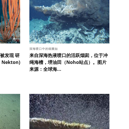
深海喷口中的细菌如
被发现 研
来自深海热液喷口的活跃烟囱，位于冲
ekton)
绳海槽，堺油田（Noho站点）。图片
来源：全球海...