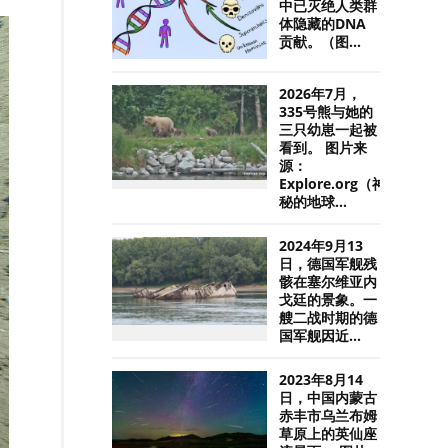
中已灭绝人类群
体隐藏的DNA
贡献。（图...
2026年7月，
335号熊与她的
三只幼崽一起被
看到。 图片来
源：
Explore.org（神
秘的地球...
2024年9月13
日，德国军舰残
骸在塞尔维亚内
戈廷的景象。一
艘二战时期的德
国军舰因近...
2023年8月14
日，中国内蒙古
赤丰市乌兰布姆
草原上的英仙座