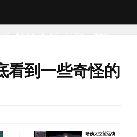
然现象
考古发现
户外探险
桌面壁纸
环球趣闻
大西洋海底看到一些奇怪的
哈勃太空望远镜