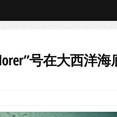
事
动物世界
植物世界
远古生物
未解之谜
探索发现
自
s Explorer”号在