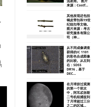
流星雨。 图片
来源：Costf...
其他发现还包括
铜皮带扣和19世
了
纪纽扣等文物。
图片来源：考古
研究服务有限公
司（神...
网
从不同成像调查
获得的IC 1101
的彩色合成图像
的比较。从左到
隐
的
右：SDSS
DR16，基于
DEC...
在月球掠过观测
的第一个班次
中，阿耳忒弥斯
二号机组捕捉到
了月球超过三分
之二的区域...