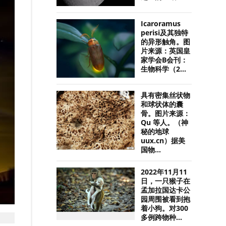
Icaroramus
perisi及其独特
的异形触角。图
片来源：英国皇
家学会B会刊：
生物科学（2...
具有密集丝状物
和球状体的囊
骨。图片来源：
Qu 等人。（神
秘的地球
uux.cn）据美
国物...
2022年11月11
日，一只猴子在
孟加拉国达卡公
园周围被看到抱
着小狗。对300
多例跨物种...