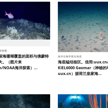
深海珊
深海珊瑚覆盖的面积与佛蒙特
海洋生物学家在海底
海底锰结核区。信用:uux.cn
大。（图片来
KIEL6000 Geomar（神秘
cn/NOAA海洋探索）...
uux.cn）据荷兰皇家海...