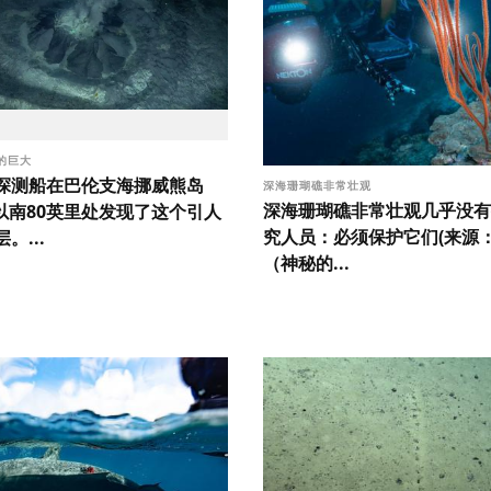
的巨大
探测船在巴伦支海挪威熊岛
深海珊瑚礁非常壮观
深海珊瑚礁非常壮观几乎没有
ya)以南80英里处发现了这个引人
究人员：必须保护它们(来源：N
。...
（神秘的...