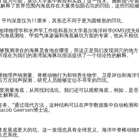
成为可能，基尔大学集中教授和实践了这一技术。施耐德·冯·迪
也解释了世界范围内海底存在大量类似陨石坑的凹陷，这些凹陷
坑，平均深度仅为11厘米，其形态不同于更为圆锥形的凹坑。
所基尔海洋地球物理学和水声学工作组和基尔大学基尔海洋科学(KMS)优先
。作为海底测绘、甲烷气体渗漏和海底麻坑方面的专家，他从不相信
能够预测潜在的海豚觅食地在哪里，而这正是我们发现洞穴的地方
析现在为我们的港湾鼠海豚坑假说提供了一个结论性的解释。”
球物理声纳测量、脊椎动物行为和饲养生物学、卫星评估和海洋
百万次回声探测，研究人员能够定位不寻常的凹坑。
精度测量海底，从而找到浅坑。我们还可以观察海底，例如，是否
n博士解释说。
任务。“通过现代方法，这种结构可以在声学数据集中自动检测和
b Geersen博士说。
终发展成更大的坑。这一发现也具有全球意义。海洋中脊椎动物
生态系统。