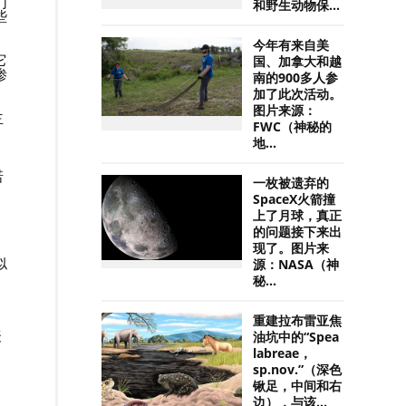
们
和野生动物保...
些
今年有来自美
它
国、加拿大和越
渗
南的900多人参
加了此次活动。
图片来源：
主
FWC（神秘的
地...
诺
一枚被遗弃的
SpaceX火箭撞
上了月球，真正
的问题接下来出
现了。图片来
似
源：NASA（神
秘...
重建拉布雷亚焦
表
油坑中的“Spea
labreae，
sp.nov.”（深色
锹足，中间和右
边），与该...