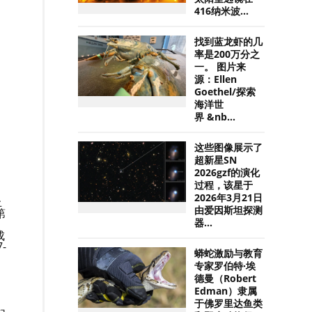
416纳米波...
找到蓝龙虾的几
率是200万分之
一。 图片来
源：Ellen
Goethel/探索
海洋世
界 &nb...
这些图像展示了
超新星SN
2026gzf的演化
过程，该星于
2026年3月21日
上
由爱因斯坦探测
第
，
器...
成
-
蟒蛇激励与教育
专家罗伯特·埃
德曼（Robert
Edman）隶属
于佛罗里达鱼类