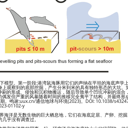
下模型。第一阶段:港湾鼠海豚用它们的声纳在平坦的海底声学
鲸身上观察到的底部挖掘，产生分米到米的具有独特形态的大坑。
坑冲刷的形成、侵蚀和沉积物搬运，随后导致单个凹坑冲刷的混合
季的偶发但严重的风暴随着时间的推移完全夷平了结构，并最终形
x.cn/通信地球与环境(2023)。DOI: 10.1038/s43247
023-01102-y
ig）：世界海洋是无数生物的巨大栖息地，它们在海底定居、产卵、挖掘
的几乎没有调查过。