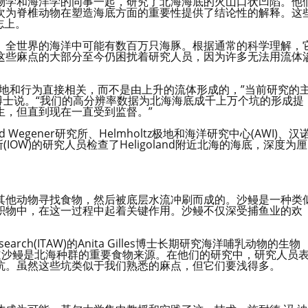
物学和海洋学的同事一起，研究了北海海底的火山口状凹陷。他
次为脊椎动物在塑造海底方面的重要性提供了结论性的解释。这
志上。
。全世界的海洋中可能有数百万只海豚。根据通常的科学理解，
这些麻点的大部分至今仍困扰着研究人员，因为许多无法用流体
地和行为直接相关，而不是由上升的流体形成的，”当前研究的
林博士说。“我们的高分辨率数据为北海海底成千上万个坑的形成提
生，但直到现在一直受到监督。”
fred Wegener研究所、Helmholtz极地和海洋研究中心(AWI)、汉
IOW)的研究人员检查了Heligoland附近北海的海底，深度为厘
其他动物寻找食物，然后被底层水流冲刷而成的。沙鳗是一种类
积物中，在这一过程中起着关键作用。沙鳗不仅深受捕鱼业的欢
ildlife Research(ITAW)的Anita Gilles博士长期研究海洋哺乳动物的生物
道沙鳗是北海种群的重要食物来源。在他们的研究中，研究人员
坑。虽然这些坑类似于我们熟悉的麻点，但它们要浅得多。