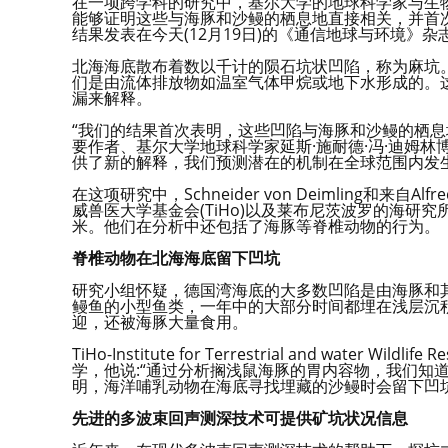
在一项跨学科的研究中，基尔大学的地球科学家与生
能够证明这些与海豚和沙鳗的栖息地直接相关，并首
结果发表在今天(12月19日)的《通信地球与环境》杂
北海海底散布着数以千计的陨石坑状凹陷，称为麻坑
们是由流体排放物如温室气体甲烷或地下水形成的。
漏来解释。
“我们的结果首次表明，这些凹陷与海豚和沙鳗的栖息
要作者、基尔大学地球科学家延斯·施耐德·冯·迪姆
供了新的解释，我们预测潜在的机制在全球范围内发
在这项研究中，Schneider von Deimling和来自Al
威兽医大学基金会(TiHo)以及莱布尼茨波罗的海研究所(
米。他们在分析中还包括了海豚等脊椎动物的行为。
脊椎动物在北海海底留下凹坑
研究小组怀疑，德国湾海底的大多数凹陷是由海豚和
鳗鱼的小型鱼类，一年中的大部分时间都埋在浅层沉
迎，还被海豚大量食用。
TiHo-Institute for Terrestrial and water W
学，他说:“通过分析搁浅鼠海豚的胃内容物，我们知
明，海洋哺乳动物在海底寻找埋藏的沙鳗时会留下凹
先进的多波束回声测深技术可提供矿坑状况信息