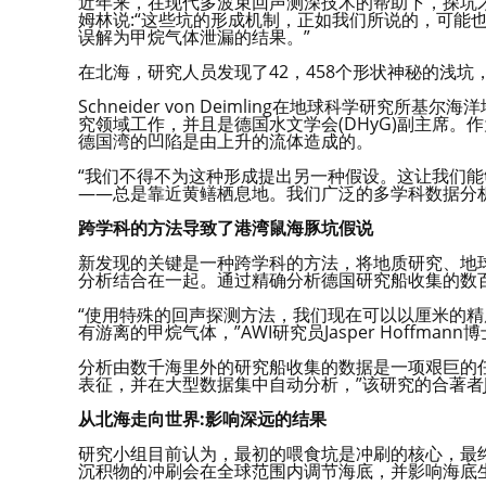
近年来，在现代多波束回声测深技术的帮助下，探坑才
姆林说:“这些坑的形成机制，正如我们所说的，可能
误解为甲烷气体泄漏的结果。”
在北海，研究人员发现了42，458个形状神秘的浅
Schneider von Deimling在地球科学研究
究领域工作，并且是德国水文学会(DHyG)副主席
德国湾的凹陷是由上升的流体造成的。
“我们不得不为这种形成提出另一种假设。这让我们
——总是靠近黄鳝栖息地。我们广泛的多学科数据分
跨学科的方法导致了港湾鼠海豚坑假说
新发现的关键是一种跨学科的方法，将地质研究、地
分析结合在一起。通过精确分析德国研究船收集的数
“使用特殊的回声探测方法，我们现在可以以厘米的
有游离的甲烷气体，”AWI研究员Jasper Hoffman
分析由数千海里外的研究船收集的数据是一项艰巨的
表征，并在大型数据集中自动分析，”该研究的合著者Jaco
从北海走向世界:影响深远的结果
研究小组目前认为，最初的喂食坑是冲刷的核心，最
沉积物的冲刷会在全球范围内调节海底，并影响海底