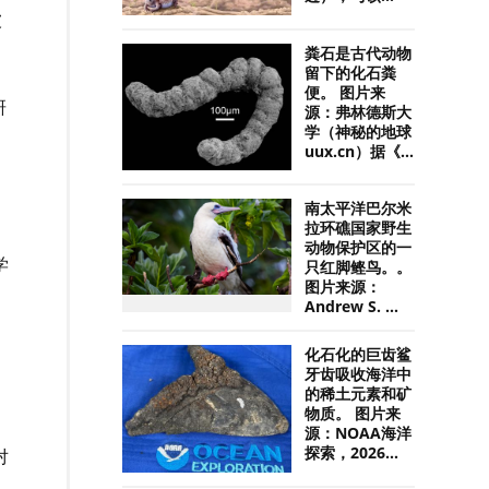
被
粪石是古代动物
留下的化石粪
便。 图片来
研
源：弗林德斯大
学（神秘的地球
uux.cn）据《...
南太平洋巴尔米
拉环礁国家野生
动物保护区的一
学
只红脚鲣鸟。。
图片来源：
Andrew S. ...
化石化的巨齿鲨
牙齿吸收海洋中
的稀土元素和矿
物质。 图片来
源：NOAA海洋
探索，2026...
对