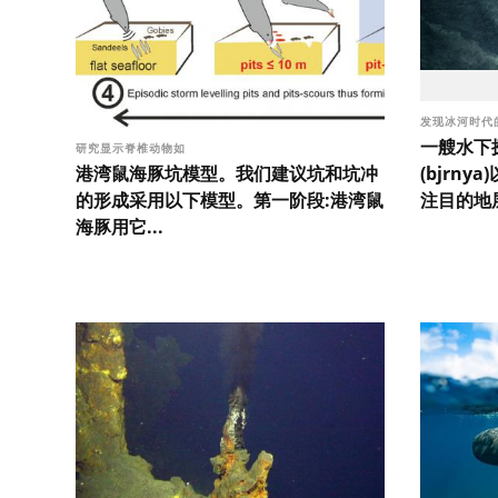
发现冰河时代
一艘水下
研究显示脊椎动物如
港湾鼠海豚坑模型。我们建议坑和坑冲
(bjrn
的形成采用以下模型。第一阶段:港湾鼠
注目的地层
海豚用它...