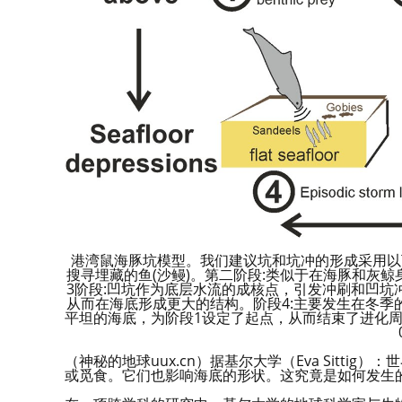
港湾鼠海豚坑模型。我们建议坑和坑冲的形成采用以
搜寻埋藏的鱼(沙鳗)。第二阶段:类似于在海豚和灰
3阶段:凹坑作为底层水流的成核点，引发冲刷和凹
从而在海底形成更大的结构。阶段4:主要发生在冬
平坦的海底，为阶段1设定了起点，从而结束了进化周期。鸣谢:uu
（神秘的地球uux.cn）据基尔大学（Eva Sitt
或觅食。它们也影响海底的形状。这究竟是如何发生