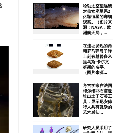
这
哈勃太空望远镜
对仙女座星系2
亿颗恒星的详细
观察。（图片来
源：NASA，欧
洲航天局，...
在遗址发现的两
颗罗马弹弓子弹
上刻有总督多米
提乌斯·卡尔文
努斯的名字。
（图片来源...
考古学家在法国
梅尔维耶石窟遗
址出土了石英工
具，显示尼安德
特人具有复杂的
艺术感知...
研究人员采用了