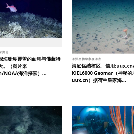
深海珊
深海珊瑚覆盖的面积与佛蒙特
海洋生物学家在海底
海底锰结核区。信用:uux.cn
大。（图片来
KIEL6000 Geomar（神秘
cn/NOAA海洋探索）...
uux.cn）据荷兰皇家海...