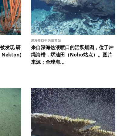
深海喷口中的细菌如
被发现 研
来自深海热液喷口的活跃烟囱，位于冲
ekton)
绳海槽，堺油田（Noho站点）。图片
来源：全球海...