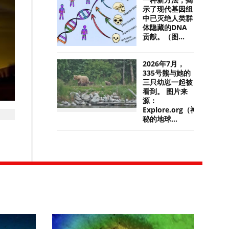
一种新方法，揭
示了现代基因组
中已灭绝人类群
体隐藏的DNA
贡献。（图...
2026年7月，
335号熊与她的
三只幼崽一起被
看到。 图片来
源：
Explore.org（神
秘的地球...