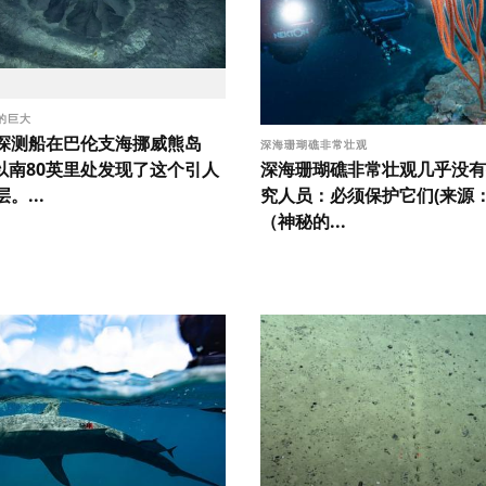
的巨大
探测船在巴伦支海挪威熊岛
深海珊瑚礁非常壮观
深海珊瑚礁非常壮观几乎没有
ya)以南80英里处发现了这个引人
究人员：必须保护它们(来源：N
。...
（神秘的...