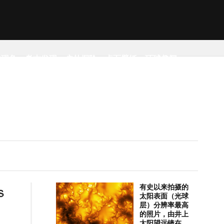
然现象
考古发现
户外探险
桌面壁纸
环球趣闻
有史以来拍摄的
太阳表面（光球
层）分辨率最高
的照片，由井上
太阳望远镜在