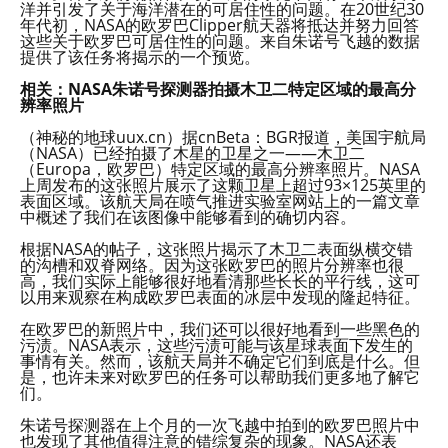
洋并引发了关于海洋潜在的可居住性的问题。在20世纪30
年代初，NASA的欧罗巴Clipper航天器将抵达并努力回答
这些关于欧罗巴可居住性的问题。来自朱诺号飞越的数据
提供了该任务将揭示的一个预览。
相关：NASA朱诺号探测器拍摄木卫二特定区域的最高分
辨率照片
（神秘的地球uux.cn）据cnBeta：BGR报道，美国宇航局
（NASA）已经拍摄了木星的卫星之一——木卫二
（Europa，欧罗巴）特定区域的最高分辨率照片。NASA
上周发布的这张照片展示了这颗卫星上超过93×125英里的
表面区域。该航天局在喷气推进实验室网站上的一篇文章
中概述了我们在该图像中能够看到的确切内容。
根据NASA的帖子，这张照片揭示了木卫二表面纵横交错
的沟槽和双脊网络。因为这张欧罗巴的照片分辨率也很
高，我们实际上能够很好地看清那些长长的平行线，这可
以用来观察在构成欧罗巴表面的冰层中发现的隆起特征。
在欧罗巴的新照片中，我们还可以很好地看到一些黑色的
污渍。NASA表示，这些污渍可能与该星球表面下发生的
事情有关。然而，该航天局并不确定它们到底是什么。但
是，也许未来对欧罗巴的任务可以帮助我们更多地了解它
们。
朱诺号探测器在上个月的一次飞越中拍到的欧罗巴照片中
也发现了其他值得注意的错综复杂的现象。NASA还表