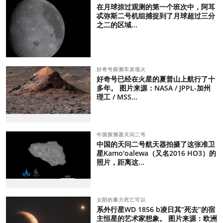
在月球掠过观测的第一个班次中，阿耳
忒弥斯二号机组捕捉到了月球超过三分
之二的区域...
好奇号探测车发现火
好奇号已经在火星的夏普山上航行了十
多年。 图片来源：NASA / JPPL-加州
理工 / MSS...
中国探测器天问二号
中国的天问二号航天器拍摄了这张准卫
星Kamo'oalewa（又名2016 HO3）的
照片，距离这...
太阳的暴力死亡可以
系外行星WD 1856 b凌日其“死去”的宿
主恒星的艺术家想象。 图片来源：欧洲