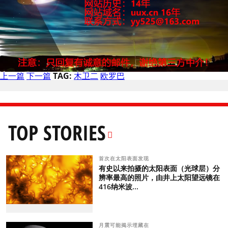
上一篇
下一篇
TAG:
木卫二
欧罗巴
TOP STORIES
首次在太阳表面发现
有史以来拍摄的太阳表面（光球层）分
辨率最高的照片，由井上太阳望远镜在
416纳米波...
月震可能揭示埋藏在