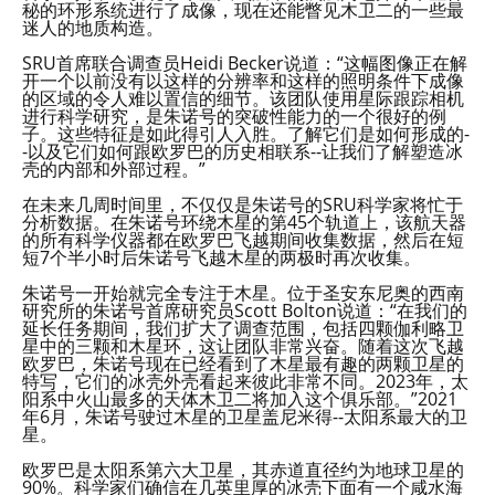
秘的环形系统进行了成像，现在还能瞥见木卫二的一些最
迷人的地质构造。
SRU首席联合调查员Heidi Becker说道：“这幅图像正在解
开一个以前没有以这样的分辨率和这样的照明条件下成像
的区域的令人难以置信的细节。该团队使用星际跟踪相机
进行科学研究，是朱诺号的突破性能力的一个很好的例
子。这些特征是如此得引人入胜。了解它们是如何形成的-
-以及它们如何跟欧罗巴的历史相联系--让我们了解塑造冰
壳的内部和外部过程。”
在未来几周时间里，不仅仅是朱诺号的SRU科学家将忙于
分析数据。在朱诺号环绕木星的第45个轨道上，该航天器
的所有科学仪器都在欧罗巴飞越期间收集数据，然后在短
短7个半小时后朱诺号飞越木星的两极时再次收集。
朱诺号一开始就完全专注于木星。位于圣安东尼奥的西南
研究所的朱诺号首席研究员Scott Bolton说道：“在我们的
延长任务期间，我们扩大了调查范围，包括四颗伽利略卫
星中的三颗和木星环，这让团队非常兴奋。随着这次飞越
欧罗巴，朱诺号现在已经看到了木星最有趣的两颗卫星的
特写，它们的冰壳外壳看起来彼此非常不同。2023年，太
阳系中火山最多的天体木卫二将加入这个俱乐部。”2021
年6月，朱诺号驶过木星的卫星盖尼米得--太阳系最大的卫
星。
欧罗巴是太阳系第六大卫星，其赤道直径约为地球卫星的
90%。科学家们确信在几英里厚的冰壳下面有一个咸水海