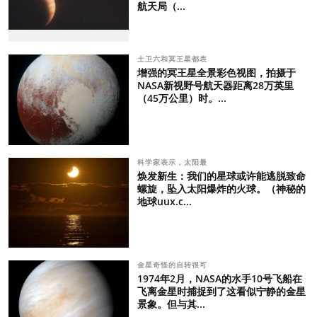
航天局（...
土卫六和冥王星都表
增强的冥王星全景彩色视图，拍摄于
NASA新视野号航天器距离28万英里
（45万公里）时。...
科学家表示，太阳最
焕发新生：我们的星球或许能逃脱致命
螺旋，坠入太阳爆炸的火球。（神秘的
地球uux.c...
金星奇怪的自转很可
1974年2月，NASA的水手10号飞船在
飞离金星时捕捉到了这看似宁静的金星
景象。但与其...