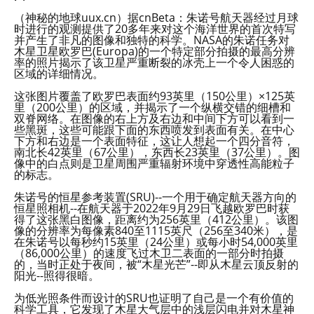
（神秘的地球uux.cn）据cnBeta：朱诺号航天器经过月球
时进行的观测提供了20多年来对这个海洋世界的首次特写
并产生了非凡的图像和独特的科学。NASA的朱诺任务对
木星卫星欧罗巴(Europa)的一个特定部分拍摄的最高分辨
率的照片揭示了该卫星严重断裂的冰壳上一个令人困惑的
区域的详细情况。
这张图片覆盖了欧罗巴表面约93英里（150公里）×125英
里（200公里）的区域，并揭示了一个纵横交错的细槽和
双脊网络。在图像的右上方及右边和中间下方可以看到一
些黑斑，这些可能跟下面的东西喷发到表面有关。在中心
下方和右边是一个表面特征，这让人想起一个四分音符，
南北长42英里（67公里），东西长23英里（37公里）。图
像中的白点则是卫星周围严重辐射环境中穿透性高能粒子
的标志。
朱诺号的恒星参考装置(SRU)--一个用于确定航天器方向的
恒星照相机--在航天器于2022年9月29日飞越欧罗巴时获
得了这张黑白图像，距离约为256英里（412公里）。该图
像的分辨率为每像素840至1115英尺（256至340米），是
在朱诺号以每秒约15英里（24公里）或每小时54,000英里
（86,000公里）的速度飞过木卫二表面的一部分时拍摄
的，当时正处于夜间，被“木星光芒”--即从木星云顶反射的
阳光--照得很暗。
为低光照条件而设计的SRU也证明了自己是一个有价值的
科学工具，它发现了木星大气层中的浅层闪电并对木星神