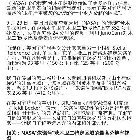
（NASA）的“朱诺”号木星探测器传回了更多的图片信息。
最新的是卫星表面的超级特写视图，显示了美国宇航局所
描述的“卫星严重破裂的冰壳的一个令人费解的区域”。
9 月 29 日，美国国家航空航天局（NASA）的“朱诺”号木
星探测器，在距离木星卫星木卫二“欧罗巴”上空 352 公里
处掠过，以接近每秒 24 公里的速度，利用 JunoCam 对木
卫二“欧罗巴复杂表面进行观察。
而现在，美国宇航局再次公开来来自另一个相机 Stellar
Reference Unit 的画面。它的主要工作是帮助确定朱诺的
方向，但在这种情况下，它捕捉到了欧罗巴的壮丽景色，
面积约为 93 英里（150 公里）乘 125 英里（200 公
里）。
我们在传回的黑白照片中可以看到凹槽和双脊（由平行线
标记的升高区域），该区域在夜间被木星反射的阳光照
亮。当 SRU 拍下这张照片时，“朱诺号”距离“欧罗巴”地表
仅 256 英里（412 公里）。
在美国宇航局的声明中，SRU 项目协调专家海蒂·贝克尔
（Heidi Becker）表示：“‘朱诺号’突破性的能力是行星追
踪相机用于科研的典型案例”。这些功能非常有趣。了解它
们是如何形成的——以及它们如何与欧罗巴的历史联系起
来——让我们了解塑造冰壳的内部和外部过程。
相关：NASA“朱诺号”获木卫二特定区域的最高分辨率视
图