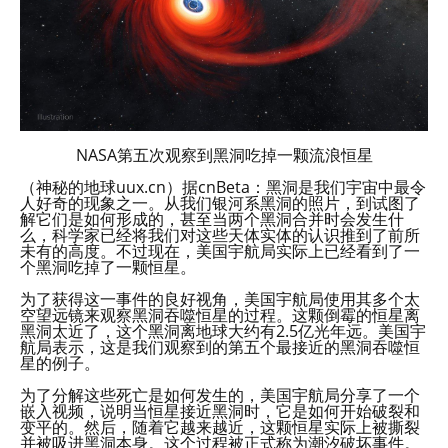
NASA第五次观察到黑洞吃掉一颗流浪恒星
（神秘的地球uux.cn）据cnBeta：黑洞是我们宇宙中最令
人好奇的现象之一。从我们银河系黑洞的照片，到试图了
解它们是如何形成的，甚至当两个黑洞合并时会发生什
么，科学家已经将我们对这些天体实体的认识推到了前所
未有的高度。不过现在，美国宇航局实际上已经看到了一
个黑洞吃掉了一颗恒星。
为了获得这一事件的良好视角，美国宇航局使用其多个太
空望远镜来观察黑洞吞噬恒星的过程。这颗倒霉的恒星离
黑洞太近了，这个黑洞离地球大约有2.5亿光年远。美国宇
航局表示，这是我们观察到的第五个最接近的黑洞吞噬恒
星的例子。
为了分解这些死亡是如何发生的，美国宇航局分享了一个
嵌入视频，说明当恒星接近黑洞时，它是如何开始破裂和
变平的。然后，随着它越来越近，这颗恒星实际上被撕裂
并被吸进黑洞本身。这个过程被正式称为潮汐破坏事件。