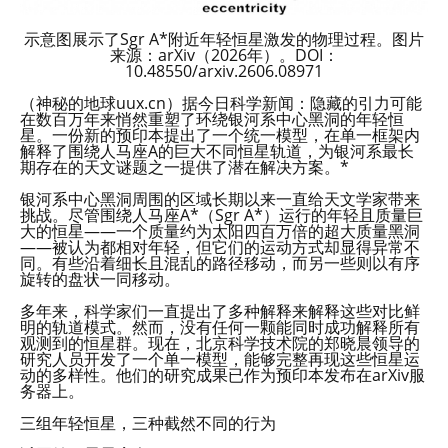
示意图展示了Sgr A*附近年轻恒星激发的物理过程。图片
来源：arXiv（2026年）。DOI：
10.48550/arxiv.2606.08971
（神秘的地球uux.cn）据今日科学新闻：隐藏的引力可能
在数百万年来悄然重塑了环绕银河系中心黑洞的年轻恒
星。一份新的预印本提出了一个统一模型，在单一框架内
解释了围绕人马座A的巨大不同恒星轨道，为银河系最长
期存在的天文谜题之一提供了潜在解决方案。*
银河系中心黑洞周围的区域长期以来一直给天文学家带来
挑战。尽管围绕人马座A*（Sgr A*）运行的年轻且质量巨
大的恒星——一个质量约为太阳四百万倍的超大质量黑洞
——被认为都相对年轻，但它们的运动方式却显得异常不
同。有些沿着细长且混乱的路径移动，而另一些则以有序
旋转的盘状一同移动。
多年来，科学家们一直提出了多种解释来解释这些对比鲜
明的轨道模式。然而，没有任何一颗能同时成功解释所有
观测到的恒星群。现在，北京科学技术院的郑晓晨领导的
研究人员开发了一个单一模型，能够完整再现这些恒星运
动的多样性。他们的研究成果已作为预印本发布在arXiv服
务器上。
三组年轻恒星，三种截然不同的行为