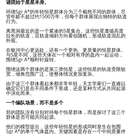
谜团始于星星本身。
环绕Sgr A*的年轻恒星群体分为三个截然不同的群体，尽
管年龄不超过约1500万年，但每个群体展现出独特的轨道
行为。
离黑洞最近的是一个紧凑的S星集合。这些恒星遵循高度
拉长的轨道，且轨道倾斜方向看似随机，形成轨道混乱的
外观。
在银河中心更远处，还有一个更热、更质量的恒星群体。
与S星不同，这些天体在一个相对有序的盘内一起运动，
围绕Sgr A*顺时针旋转。
围绕这两个群体的是第三类恒星，这些恒星的轨道受限较
宽，倾角范围广泛，使整体情况更加复杂。
由于这三个群体看起来都非常年轻，天文学家们一直难以
确定它们是在不同条件下形成，还是某种方式从共同起源
中演化而来。
一个编队场景，而不是多个
郑的团队没有分别对待每个恒星群体，而是探讨了这三个
群体是否可能共同起源。
他们的模型提出，这些年轻恒星的形成同时发生在包围
Sgr A*的单个气体盘内。关键因素是存在一个中间质量伴