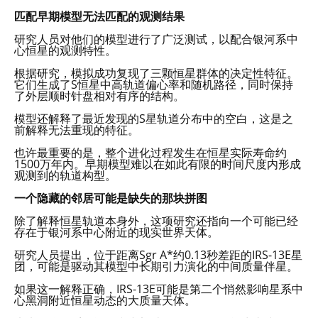
匹配早期模型无法匹配的观测结果
研究人员对他们的模型进行了广泛测试，以配合银河系中
心恒星的观测特性。
根据研究，模拟成功复现了三颗恒星群体的决定性特征。
它们生成了S恒星中高轨道偏心率和随机路径，同时保持
了外层顺时针盘相对有序的结构。
模型还解释了最近发现的S星轨道分布中的空白，这是之
前解释无法重现的特征。
也许最重要的是，整个进化过程发生在恒星实际寿命约
1500万年内。早期模型难以在如此有限的时间尺度内形成
观测到的轨道构型。
一个隐藏的邻居可能是缺失的那块拼图
除了解释恒星轨道本身外，这项研究还指向一个可能已经
存在于银河系中心附近的现实世界天体。
研究人员提出，位于距离Sgr A*约0.13秒差距的IRS-13E星
团，可能是驱动其模型中长期引力演化的中间质量伴星。
如果这一解释正确，IRS-13E可能是第二个悄然影响星系中
心黑洞附近恒星动态的大质量天体。