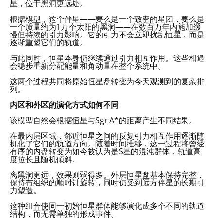
星，位于黑洞更远处。
根据模型，这个伴星——要么是一个致密的星团，要么是
一个质量约为1万个太阳的黑洞——在数百万年内施加缓
慢但持续的引力影响。它的引力不会立即扰乱恒星，而是
逐渐重塑它们的轨道。
与此同时，恒星本身仍继续通过引力相互作用。这些相遇
会稳步重新分配能量和角动量在整个系统中。
这两个过程共同将原始恒星盘转变为今天观测到的复杂排
列。
内区和外区的演化方式如何不同
该模型自然会根据恒星与Sgr A*的距离产生不同结果。
在最内层区域，邻近恒星之间的反复引力相互作用逐渐随
机化了它们的轨道方向。随着时间推移，这一过程将曾经
有序的内盘转变为如今被认为是S星的混沌群体，轨道高
度拉长且随机倾斜。
离黑洞更远，效果则弱得多。外层恒星盘基本保持完整，
保持有组织的顺时针旋转，同时仍受到远方伴星的长期引
力塑造。
这种组合使同一初始恒星群体能够演化成多个不同的轨道
结构，而无需单独的形成事件。