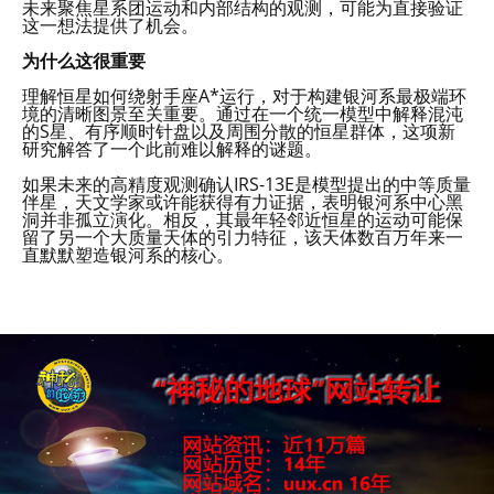
未来聚焦星系团运动和内部结构的观测，可能为直接验证
这一想法提供了机会。
为什么这很重要
理解恒星如何绕射手座A*运行，对于构建银河系最极端环
境的清晰图景至关重要。通过在一个统一模型中解释混沌
的S星、有序顺时针盘以及周围分散的恒星群体，这项新
研究解答了一个此前难以解释的谜题。
如果未来的高精度观测确认IRS-13E是模型提出的中等质量
伴星，天文学家或许能获得有力证据，表明银河系中心黑
洞并非孤立演化。相反，其最年轻邻近恒星的运动可能保
留了另一个大质量天体的引力特征，该天体数百万年来一
直默默塑造银河系的核心。