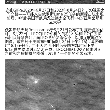
这张GIF在2020年6月27日和2023年8月24日的LRO视图之
间交替——可能来自俄罗斯Luna 25任务的新撞击坑出现
前后。鸣谢:美国宇航局戈达德太空飞行中心/亚利桑那州
立大学
俄罗斯航天局Roscosmos于8月21日公布了对撞击点的估
计。8月22日，LROC(LRO相机的简称)团队和LRO任务操
作团队能够设计并向LRO飞船发送命令，以捕捉该地点的
图像。该序列于美国东部时间8月24日下午2:15(世界协调
时18:15)开始，并于大约四小时后美国东部时间下午
6:12(世界协调时22:12)完成。LROC团队比较了撞击时间
之前和之后拍摄的图像，发现了一个新的小陨石坑。