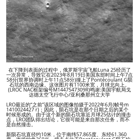
在下降到表面的过程中，俄罗斯宇宙飞船Luna 25经历了
一次异常，导致它在2023年8月19日美国东部时间上午7点
58分(世界协调时上午11点58分)撞上了Pontécoulant G陨
石坑的西南边缘。这张图片有1100米宽，月球北向上。
(LROC NAC框架编号M1447547309R)鸣谢:美国宇航局戈
达德太空飞行中心/亚利桑那州立大学
LRO最近的“之前”该区域的图像拍摄于2022年6月(帧号m
1410024427 r)；因此，陨石坑是在那个日期之后的某个
时候形成的。由于这个新的陨石坑靠近月球25估计的撞击
点，LRO团队得出结论，它很可能是来自那次任务，而不
是自然撞击。
新陨石坑直径约10米，位于南纬57.865度、东经61.360