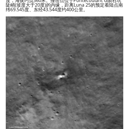
度，海拔约负360米。撞击点位于Pontécoulant G陨石坑
陡峭(坡度大于20度)的内缘，距离Luna 25的预定着陆点南
纬69.545度、东经43.544度约400公里。