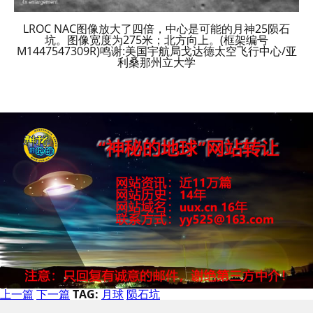
LROC NAC图像放大了四倍，中心是可能的月神25陨石
坑。图像宽度为275米；北方向上。(框架编号
M1447547309R)鸣谢:美国宇航局戈达德太空飞行中心/亚
利桑那州立大学
上一篇
下一篇
TAG:
月球
陨石坑