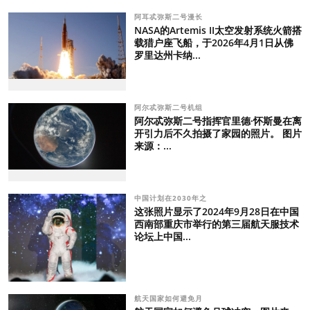
阿耳忒弥斯二号漫长
NASA的Artemis II太空发射系统火箭搭
载猎户座飞船，于2026年4月1日从佛
罗里达州卡纳...
阿尔忒弥斯二号机组
阿尔忒弥斯二号指挥官里德·怀斯曼在离
开引力后不久拍摄了家园的照片。 图片
来源：...
中国计划在2030年之
这张照片显示了2024年9月28日在中国
西南部重庆市举行的第三届航天服技术
论坛上中国...
航天国家如何避免月