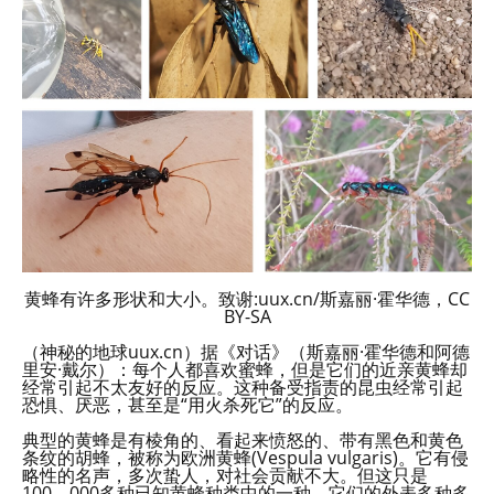
黄蜂有许多形状和大小。致谢:uux.cn/斯嘉丽·霍华德，CC
BY-SA
（神秘的地球uux.cn）据《对话》（斯嘉丽·霍华德和阿德
里安·戴尔）：每个人都喜欢蜜蜂，但是它们的近亲黄蜂却
经常引起不太友好的反应。这种备受指责的昆虫经常引起
恐惧、厌恶，甚至是“用火杀死它”的反应。
典型的黄蜂是有棱角的、看起来愤怒的、带有黑色和黄色
条纹的胡蜂，被称为欧洲黄蜂(Vespula vulgaris)。它有侵
略性的名声，多次蛰人，对社会贡献不大。但这只是
100，000多种已知黄蜂种类中的一种，它们的外表多种多