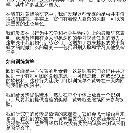
样，其中许多甚至不螫人。
在我们对黄蜂的研究中，我们发现这些无辜的昆虫并不值
得我们鄙视。事实上，它们有着惊人复杂的头脑，可以扮
演重要的生态角色。
我们发表在《行为生态学和社会生物学》上的最新研究表
明，欧洲黄蜂拥有令人印象深刻的学习视觉任务的能力，
这取决于我们如何训练它们。它增加了越来越多的关于黄
蜂大脑能做什么的研究——包括识别人脸和学习其他复杂
任务。
如何训练黄蜂
欧洲黄蜂是中心位置的觅食者，这意味着它们会记住并返
回到一个有利可图的食物来源——可能是糖、肉或BBQ上
的软饮料。这种行为让我们可以训练单个黄蜂在一天内回
到我们的实验中。
我们给黄蜂提供糖水，然后在每个个体上放置一个识别
点。只要我们提供含糖的奖励，黄蜂就会继续回来参与实
验。
我们研究中的黄蜂是热情的志愿者，它们会飞一段距离来
参与。在我们的实验中，黄蜂需要经历10次试验来学习一
项视觉任务，然后再经历10次没有奖励的试验来测试它们
是否学会了。