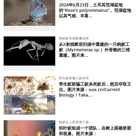
2024年6月23日，土耳其范湖盆地
的“Rose's polyommatus”。范湖盆地
以其气候、丰富...
弱蚂蚁凭借数量优势
从X射线断层扫描中重建的一只蚂蚁工
蚁（Myrmoteras sp.）外骨骼的三维
重建。图片来...
寄生蚁欺骗工蚁杀死
寄生蚁欺骗工蚁杀死蚁后，然后夺取王
位。图片来源：uux.cn/Current
Biology / Taka...
蚂蚁比人类更善于团
织叶蚁组成一个团队，在树上搭建桥梁
和筑巢。图片来源：