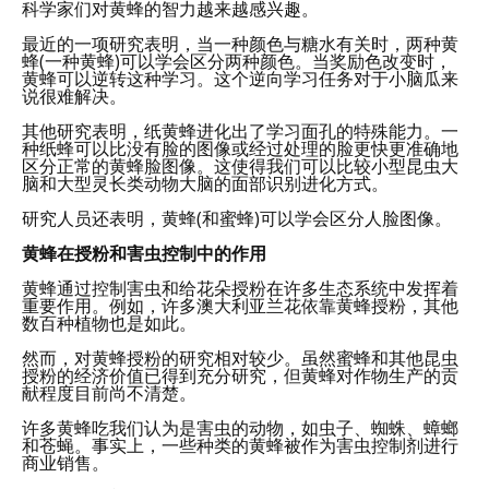
科学家们对黄蜂的智力越来越感兴趣。
最近的一项研究表明，当一种颜色与糖水有关时，两种黄
蜂(一种黄蜂)可以学会区分两种颜色。当奖励色改变时，
黄蜂可以逆转这种学习。这个逆向学习任务对于小脑瓜来
说很难解决。
其他研究表明，纸黄蜂进化出了学习面孔的特殊能力。一
种纸蜂可以比没有脸的图像或经过处理的脸更快更准确地
区分正常的黄蜂脸图像。这使得我们可以比较小型昆虫大
脑和大型灵长类动物大脑的面部识别进化方式。
研究人员还表明，黄蜂(和蜜蜂)可以学会区分人脸图像。
黄蜂在授粉和害虫控制中的作用
黄蜂通过控制害虫和给花朵授粉在许多生态系统中发挥着
重要作用。例如，许多澳大利亚兰花依靠黄蜂授粉，其他
数百种植物也是如此。
然而，对黄蜂授粉的研究相对较少。虽然蜜蜂和其他昆虫
授粉的经济价值已得到充分研究，但黄蜂对作物生产的贡
献程度目前尚不清楚。
许多黄蜂吃我们认为是害虫的动物，如虫子、蜘蛛、蟑螂
和苍蝇。事实上，一些种类的黄蜂被作为害虫控制剂进行
商业销售。