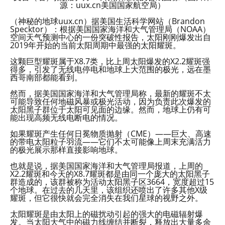
源：uux.cn美国国家航空局）
（神秘的地球uux.cn）据美国生活科学网站（Brandon
Specktor）：根据美国国家海洋和大气管理局（NOAA）
空间天气预测中心的一份突破性报告，太阳刚刚爆发出自
2019年开始的当前太阳周期中最强的太阳耀斑。
这颗巨型耀斑属于X8.7类，比上周太阳爆发的X2.2耀斑强
得多，引发了无线电停电和地球上大范围的极光，远在墨
西哥南部都能看到。
然而，据美国国家海洋和大气管理局称，最新的耀斑不太
可能导致任何地磁风暴或极光活动，因为负责此次爆发的
太阳黑子群位于太阳可见面的边缘。然而，地球上仍有可
能出现高频无线电断电的情况。
如果耀斑产生任何日冕物质抛射（CME）——巨大、高速
的带电太阳粒子羽流——它们不太可能像上周末充满活力
的极光展示那样直接影响地球。
也就是说，据美国国家海洋和大气管理局报道，上周的
X2.2耀斑和今天的X8.7耀斑都是由同一个庞大的太阳黑子
群造成的，该群被称为活动太阳黑子区3664，宽度超过15
个地球。在过去的几天里，该组织还喷出了许多其他X级
耀斑，但它很快就会完全消失在我们星球的视野之外。
太阳耀斑是由太阳上的磁扰动引起的强大的电磁辐射爆
发。当太阳大气中的磁力线缠结并断裂，释放出大量多余