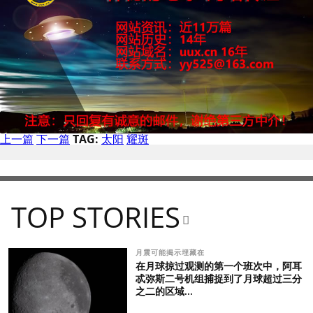
上一篇
下一篇
TAG:
太阳
耀斑
TOP STORIES
月震可能揭示埋藏在
在月球掠过观测的第一个班次中，阿耳
忒弥斯二号机组捕捉到了月球超过三分
之二的区域...