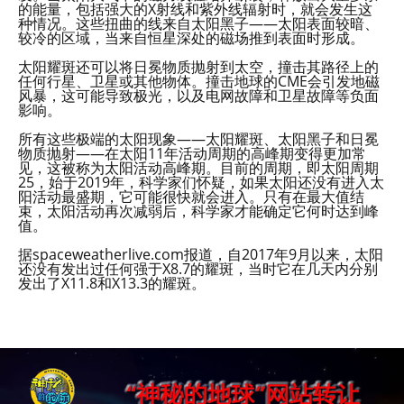
的能量，包括强大的X射线和紫外线辐射时，就会发生这
种情况。这些扭曲的线来自太阳黑子——太阳表面较暗、
较冷的区域，当来自恒星深处的磁场推到表面时形成。
太阳耀斑还可以将日冕物质抛射到太空，撞击其路径上的
任何行星、卫星或其他物体。撞击地球的CME会引发地磁
风暴，这可能导致极光，以及电网故障和卫星故障等负面
影响。
所有这些极端的太阳现象——太阳耀斑、太阳黑子和日冕
物质抛射——在太阳11年活动周期的高峰期变得更加常
见，这被称为太阳活动高峰期。目前的周期，即太阳周期
25，始于2019年，科学家们怀疑，如果太阳还没有进入太
阳活动最盛期，它可能很快就会进入。只有在最大值结
束，太阳活动再次减弱后，科学家才能确定它何时达到峰
值。
据spaceweatherlive.com报道，自2017年9月以来，太阳
还没有发出过任何强于X8.7的耀斑，当时它在几天内分别
发出了X11.8和X13.3的耀斑。