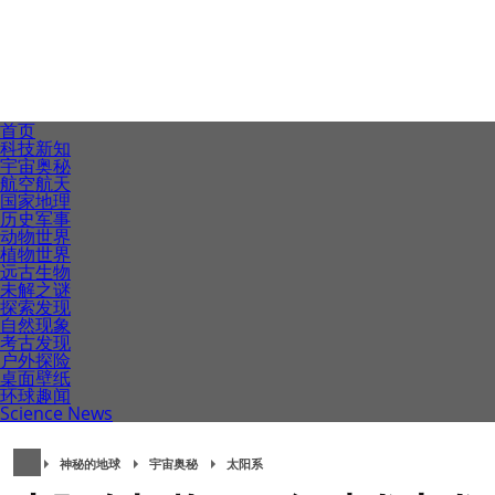
首页
科技新知
宇宙奥秘
航空航天
国家地理
历史军事
动物世界
植物世界
远古生物
未解之谜
探索发现
自然现象
考古发现
户外探险
桌面壁纸
环球趣闻
Science News
神秘的地球
宇宙奥秘
太阳系