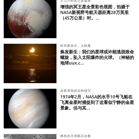
土卫六和冥王星都表
增强的冥王星全景彩色视图，拍摄于
NASA新视野号航天器距离28万英里
（45万公里）时。...
科学家表示，太阳最
焕发新生：我们的星球或许能逃脱致命
螺旋，坠入太阳爆炸的火球。（神秘的
地球uux.c...
金星奇怪的自转很可
1974年2月，NASA的水手10号飞船在
飞离金星时捕捉到了这看似宁静的金星
景象。但与其...
稀有的月球陨石在最