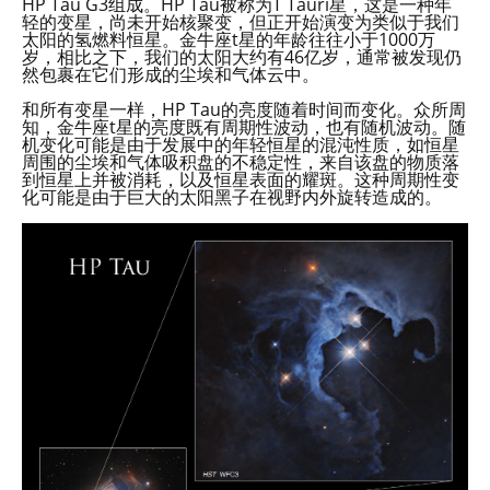
HP Tau G3组成。HP Tau被称为T Tauri星，这是一种年
轻的变星，尚未开始核聚变，但正开始演变为类似于我们
太阳的氢燃料恒星。金牛座t星的年龄往往小于1000万
岁，相比之下，我们的太阳大约有46亿岁，通常被发现仍
然包裹在它们形成的尘埃和气体云中。
和所有变星一样，HP Tau的亮度随着时间而变化。众所周
知，金牛座t星的亮度既有周期性波动，也有随机波动。随
机变化可能是由于发展中的年轻恒星的混沌性质，如恒星
周围的尘埃和气体吸积盘的不稳定性，来自该盘的物质落
到恒星上并被消耗，以及恒星表面的耀斑。这种周期性变
化可能是由于巨大的太阳黑子在视野内外旋转造成的。