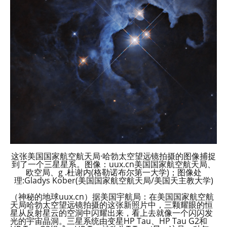
这张美国国家航空航天局·哈勃太空望远镜拍摄的图像捕捉
到了一个三星星系。图像：uux.cn美国国家航空航天局、
欧空局、g .杜谢内(格勒诺布尔第一大学)；图像处
理:Gladys Kober(美国国家航空航天局/美国天主教大学)
（神秘的地球uux.cn）据美国宇航局：在美国国家航空航
天局哈勃太空望远镜拍摄的这张新照片中，三颗耀眼的恒
星从反射星云的空洞中闪耀出来，看上去就像一个闪闪发
光的宇宙晶洞。三星系统由变星HP Tau、HP Tau G2和