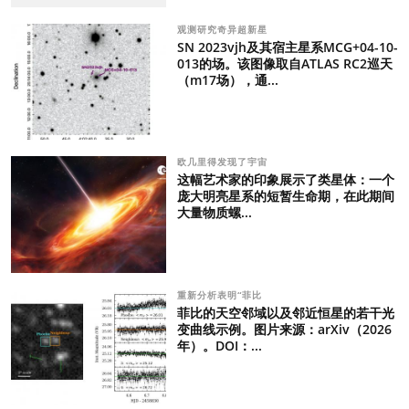
观测研究奇异超新星
SN 2023vjh及其宿主星系MCG+04-10-
013的场。该图像取自ATLAS RC2巡天
（m17场），通...
欧几里得发现了宇宙
这幅艺术家的印象展示了类星体：一个
庞大明亮星系的短暂生命期，在此期间
大量物质螺...
重新分析表明“菲比
菲比的天空邻域以及邻近恒星的若干光
变曲线示例。图片来源：arXiv（2026
年）。DOI：...