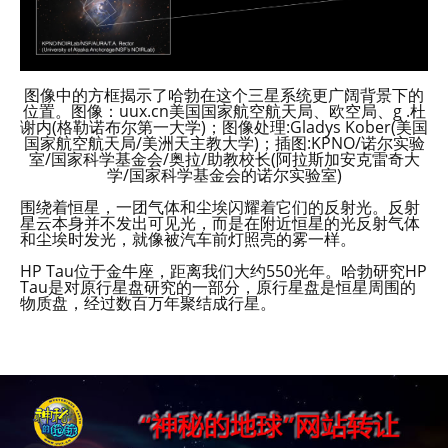
图像中的方框揭示了哈勃在这个三星系统更广阔背景下的
位置。图像：uux.cn美国国家航空航天局、欧空局、g .杜
谢内(格勒诺布尔第一大学)；图像处理:Gladys Kober(美国
国家航空航天局/美洲天主教大学)；插图:KPNO/诺尔实验
室/国家科学基金会/奥拉/助教校长(阿拉斯加安克雷奇大
学/国家科学基金会的诺尔实验室)
围绕着恒星，一团气体和尘埃闪耀着它们的反射光。反射
星云本身并不发出可见光，而是在附近恒星的光反射气体
和尘埃时发光，就像被汽车前灯照亮的雾一样。
HP Tau位于金牛座，距离我们大约550光年。哈勃研究HP
Tau是对原行星盘研究的一部分，原行星盘是恒星周围的
物质盘，经过数百万年聚结成行星。