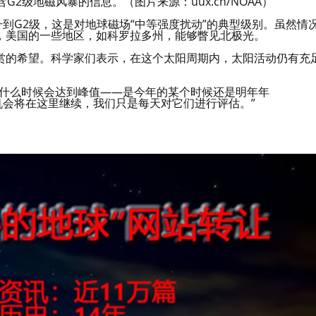
2级地磁风暴的信息。（图片来源：uux.cn/NOAA）
升到G2级，这是对地球磁场“中等强度扰动”的典型级别。虽然情
，美国的一些地区，如科罗拉多州，能够瞥见北极光。
赏的希望。科学家们表示，在这个太阳周期内，太阳活动仍有充
道什么时候会达到峰值——是今年的某个时候还是明年年
机会将在这里继续，我们只是每天对它们进行评估。”