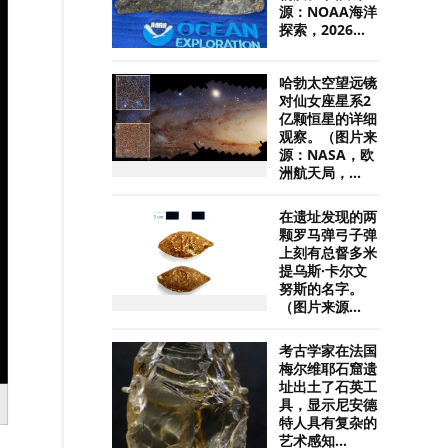
源：NOAA海洋
探索，2026...
哈勃太空望远镜
对仙女座星系2
亿颗恒星的详细
观察。（图片来
源：NASA，欧
洲航天局，...
在遗址发现的两
颗罗马弹弓子弹
上刻有总督多米
提乌斯·卡尔文
努斯的名字。
（图片来源...
考古学家在法国
梅尔维耶石窟遗
址出土了石英工
具，显示尼安德
特人具有复杂的
艺术感知...