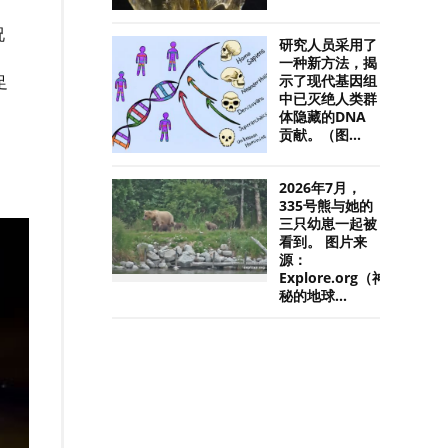
况
研究人员采用了
一种新方法，揭
足
示了现代基因组
中已灭绝人类群
体隐藏的DNA
贡献。（图...
2026年7月，
335号熊与她的
三只幼崽一起被
看到。 图片来
源：
Explore.org（神
秘的地球...