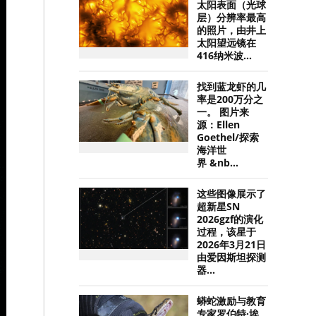
太阳表面（光球
层）分辨率最高
的照片，由井上
太阳望远镜在
416纳米波...
找到蓝龙虾的几
率是200万分之
一。 图片来
源：Ellen
Goethel/探索
海洋世
界 &nb...
这些图像展示了
超新星SN
2026gzf的演化
过程，该星于
2026年3月21日
由爱因斯坦探测
器...
蟒蛇激励与教育
专家罗伯特·埃