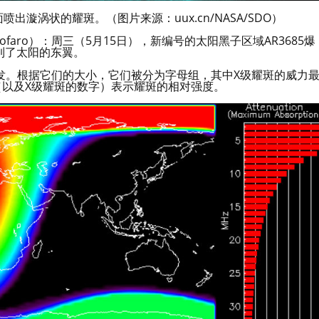
漩涡状的耀斑。（图片来源：uux.cn/NASA/SDO）
arofaro）：周三（5月15日），新编号的太阳黑子区域AR3685爆
到了太阳的东翼。
发。根据它们的大小，它们被分为字母组，其中X级耀斑的威力
（以及X级耀斑的数字）表示耀斑的相对强度。