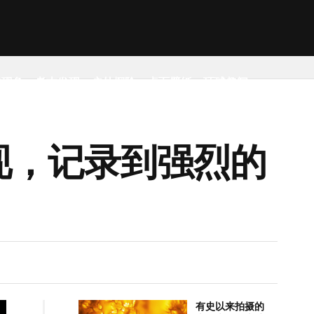
然现象
考古发现
户外探险
桌面壁纸
环球趣闻
现，记录到强烈的
有史以来拍摄的