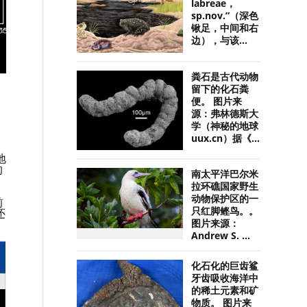
labreae，
sp.nov.”（深色
锹足，中间和右
边），与该...
粪石是古代动物
留下的化石粪
便。 图片来
源：弗林德斯大
学（神秘的地球
uux.cn）据《...
。
地
的
南太平洋巴尔米
拉环礁国家野生
动物保护区的一
前
只红脚鲣鸟。。
还
图片来源：
Andrew S. ...
化石化的巨齿鲨
牙齿吸收海洋中
的稀土元素和矿
物质。 图片来