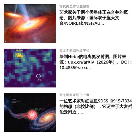
古代类星体双胞胎在
艺术家关于两个类星体正在合并的概
念。图片来源：国际双子座天文
台/NOIRLab/NSF/AU...
天文学家或许终于找
绘制Hebe的电离氦发射图。图片来
源：uux.cn/arXiv（2026年）。DOI：
10.48550/arxi...
天文学家发现了一颗
一位艺术家对红巨星SDSS J0915-7334
的构想（非按比例），它诞生于大麦哲
伦云附近，...