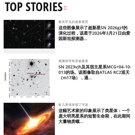
TOP STORIES
极其罕见的超新星死
这些图像展示了超新星SN 2026gzf的
演化过程，该星于2026年3月21日由爱
因斯坦探测器...
观测研究奇异超新星
SN 2023vjh及其宿主星系MCG+04-10-
013的场。该图像取自ATLAS RC2巡天
（m17场），通...
欧几里得发现了宇宙
这幅艺术家的印象展示了类星体：一个
庞大明亮星系的短暂生命期，在此期间
大量物质螺...