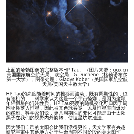
上面的哈勃图像的完整版本HP Tau。（图片来源：uux.cn
美国国家航空航天局、欧空局、G.Duchene（格勒诺布尔
第一大学）；图像处理：Gladys Kober（美国国家航空航
天局/美国天主教大学）
HP Tau的亮度随着时间的推移而波动，既有周期性的，也
有随机的——科学家认为这是一个宇宙怪癖，是因为这颗
年轻恒星的混沌性质。HP Tau亮度的随机变化可归因于周
围物质落入恒星，因此被其色球吞噬，以及恒星表面爆发
的耀斑。科学家们说，更具周期性的变化可能是由于太阳
黑子在我们的视野内外旋转，使恒星坑坑洼洼。
因为我们自己的太阳会比我们活得更长，天文学家有兴趣
研究宇宙中其他地方处于生命周期不同阶段的类太阳恒