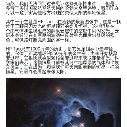
当然，我们无法回到过去见证这些变革性事件——但是，
多亏了美国国家航空航天局的哈勃太空望远镜，我们现在
可以一窥宇宙其他地方出现的类似太阳的年轻恒星。
其中一个主题是HP Tau，在哈勃的最新图像中，这是一颗
位于三颗闪闪发光的恒星顶部的婴儿恒星。这些恒星在一
个由气体和尘埃组成的翻滚云层中的空腔中闪闪发光，云
层本身通过在其厚厚的漩涡中反射星光而发出舒缓的蓝
色，就像路灯照亮周围的雾一样。
HP Tau只有1000万年的历史，是其兄弟姐妹中最年轻
的。它位于距离地球约550光年的金牛座，尚未开始核聚
变过程，它很快就会依赖核聚变过程来获取能量和光。科
学家们表示，这颗恒星目前被其诞生地厚厚的气体和尘埃
云覆盖，正在成为一颗像我们每天亲眼看到的恒星一样的
恒星。它最终会看起来像太阳。