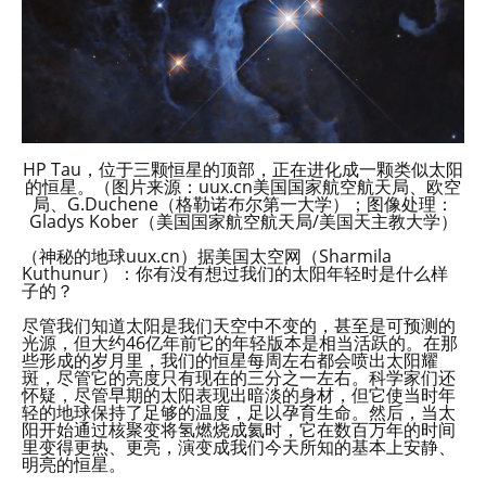
HP Tau，位于三颗恒星的顶部，正在进化成一颗类似太阳
的恒星。（图片来源：uux.cn美国国家航空航天局、欧空
局、G.Duchene（格勒诺布尔第一大学）；图像处理：
Gladys Kober（美国国家航空航天局/美国天主教大学）
（神秘的地球uux.cn）据美国太空网（Sharmila
Kuthunur）：你有没有想过我们的太阳年轻时是什么样
子的？
尽管我们知道太阳是我们天空中不变的，甚至是可预测的
光源，但大约46亿年前它的年轻版本是相当活跃的。在那
些形成的岁月里，我们的恒星每周左右都会喷出太阳耀
斑，尽管它的亮度只有现在的三分之一左右。科学家们还
怀疑，尽管早期的太阳表现出暗淡的身材，但它使当时年
轻的地球保持了足够的温度，足以孕育生命。然后，当太
阳开始通过核聚变将氢燃烧成氦时，它在数百万年的时间
里变得更热、更亮，演变成我们今天所知的基本上安静、
明亮的恒星。