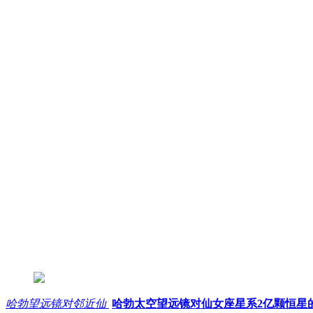
哈勃望远镜对邻近仙
哈勃太空望远镜对仙女座星系2亿颗恒星的