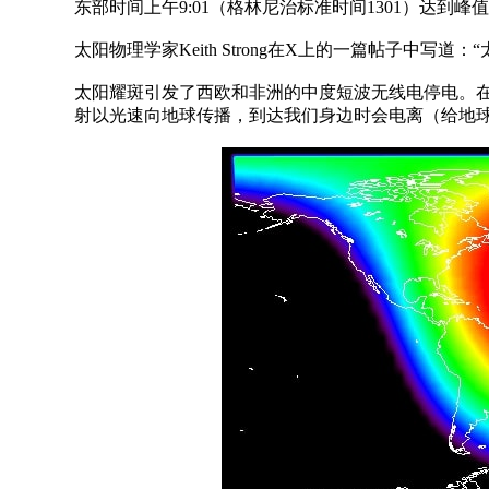
东部时间上午9:01（格林尼治标准时间1301）达
太阳物理学家Keith Strong在X上的一篇帖子中
太阳耀斑引发了西欧和非洲的中度短波无线电停电。
射以光速向地球传播，到达我们身边时会电离（给地