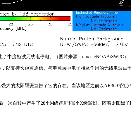
生了中度短波无线电停电。（图片来源：uux.cn/NOAA/SWPC）
境，以支持长距离通信。与电离层中电子相互作用的无线电波由
强大的太阳耀斑宣告了它的存在。当该地区之前以AR3697的
最后一次自转中产生了28个M级耀斑和6个X级耀斑。随着太阳黑