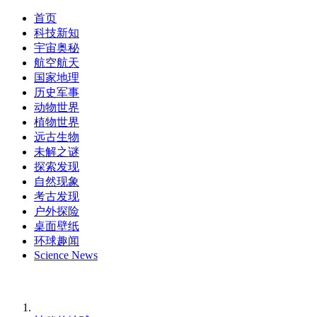
首页
科技新知
宇宙奥秘
航空航天
国家地理
历史军事
动物世界
植物世界
远古生物
未解之谜
探索发现
自然现象
考古发现
户外探险
桌面壁纸
环球趣闻
Science News