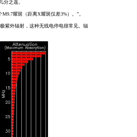
有几分之遥。
M9.7耀斑（距离X耀斑仅差3%）。”。
和极紫外辐射，这种无线电停电很常见。辐