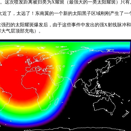
到峰值。这次喷发距离被归类为X耀斑（最强大的一类太阳耀斑）只
写道：“太近了，太远了！东南翼的一个新的太阳黑子区域刚刚产生了一个
在强烈的太阳耀斑爆发后，由于这些事件中发出的强X射线脉冲
球大气层顶部充电）。