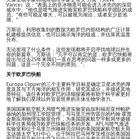
Vance）说：“表面上的非冰物质可能会进入冰壳内的深层
咸水中。”他也是喷气推进实验室欧罗巴快船科学团队的成
员。“有些可能足够大，可以被视为湖泊，或者至少是池
塘。”
万斯说，利用收集到的数据为欧罗巴内部结构的广泛计算
机建模提供信息，也可以揭示海洋的组成，并估算其温度
分布。
无论发现了什么条件，这些发现都将开启寻找地球以外生
命的新篇章。万斯说：“几乎可以肯定的是，欧罗巴快船将
提出与过去25年来我们一直在思考的问题一样多或更多的
问题，这是一个完全不同的类别。”。
关于欧罗巴快船
Europa Clipper的三个主要科学目标是确定卫星冰壳的厚
度及其与下方海洋的相互作用，研究其成分，并描述其地
质特征。该任务对欧罗巴的详细探索将有助于科学家更好
地了解我们星球以外宜居世界的天体生物学潜力。
美国国家航空航天局喷气推进实验室由加利福尼亚州帕萨
迪纳的加州理工学院管理，与马里兰州劳雷尔的约翰·霍普
金斯应用物理实验室合作，为美国国家航空宇航局华盛顿
科学任务局领导欧罗巴快船任务的开发。APL与喷气推进
实验室和位于马里兰州格林贝尔特的美国国家航空航天局
戈达德太空飞行中心、位于阿拉巴马州亨茨维尔的美国国
家宇航局马歇尔太空飞行中心以及位于弗吉尼亚州汉普顿