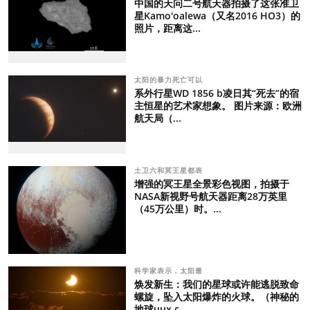
中国的天问二号航天器拍摄了这张准卫
星Kamo'oalewa（又名2016 HO3）的
照片，距离这...
太阳的暴力死亡可以
系外行星WD 1856 b凌日其“死去”的宿
主恒星的艺术家想象。 图片来源：欧洲
航天局（...
土卫六和冥王星都表
增强的冥王星全景彩色视图，拍摄于
NASA新视野号航天器距离28万英里
（45万公里）时。...
科学家表示，太阳最
焕发新生：我们的星球或许能逃脱致命
螺旋，坠入太阳爆炸的火球。（神秘的
地球uux.c...