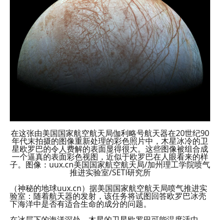
在这张由美国国家航空航天局伽利略号航天器在20世纪90
年代末拍摄的图像重新处理的彩色照片中，木星冰冷的卫
星欧罗巴的令人费解的表面显得很大。这些图像被组合成
一个逼真的表面彩色视图，近似于欧罗巴在人眼看来的样
子。图像：uux.cn美国国家航空航天局/加州理工学院喷气
推进实验室/SETI研究所
（神秘的地球uux.cn）据美国国家航空航天局喷气推进实
验室：随着航天器的发射，该任务将试图回答欧罗巴冰壳
下海洋中是否有适合生命的成分的问题。
在冰层下的海洋深处，木星的卫星欧罗巴可能温度适中，