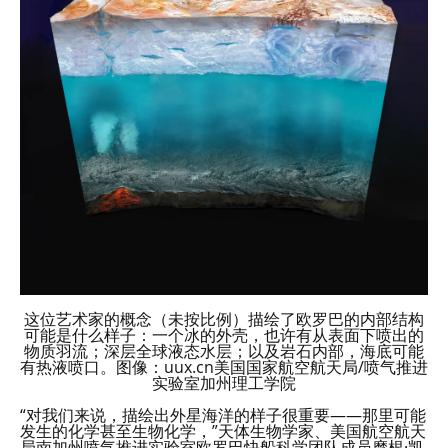
这位艺术家的概念（未按比例）描绘了欧罗巴的内部结构
可能是什么样子：一个冰的外壳，也许有从表面下喷出的
物质羽流；深层全球液态水层；以及岩石内部，海底可能
有热液喷口。图像：uux.cn美国国家航空航天局/喷气推进
实验室加州理工学院
“对我们来说，描绘出外星海洋的样子很重要——那里可能
发生的化学甚至生物化学，”天体生物学家、美国航空航天
局南加州喷气推进实验室欧罗巴快船科学团队成员摩根·凯