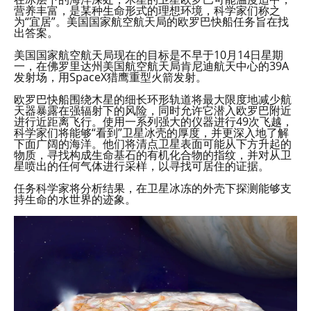
营养丰富，是某种生命形式的理想环境，科学家们称之
为“宜居”。美国国家航空航天局的欧罗巴快船任务旨在找
出答案。
美国国家航空航天局现在的目标是不早于10月14日星期
一，在佛罗里达州美国航空航天局肯尼迪航天中心的39A
发射场，用SpaceX猎鹰重型火箭发射。
欧罗巴快船围绕木星的细长环形轨道将最大限度地减少航
天器暴露在强辐射下的风险，同时允许它潜入欧罗巴附近
进行近距离飞行。使用一系列强大的仪器进行49次飞越，
科学家们将能够“看到”卫星冰壳的厚度，并更深入地了解
下面广阔的海洋。他们将清点卫星表面可能从下方升起的
物质，寻找构成生命基石的有机化合物的指纹，并对从卫
星喷出的任何气体进行采样，以寻找可居住的证据。
任务科学家将分析结果，在卫星冰冻的外壳下探测能够支
持生命的水世界的迹象。