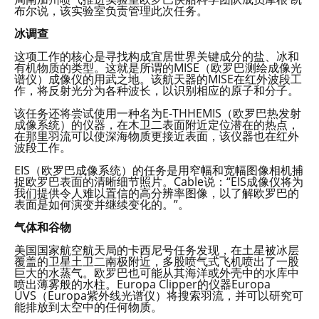
布尔说，该实验室负责管理此次任务。
冰调查
这项工作的核心是寻找构成宜居世界关键成分的盐、冰和
有机物质的类型。这就是所谓的MISE（欧罗巴测绘成像光
谱仪）成像仪的用武之地。该航天器的MISE在红外波段工
作，将反射光分为各种波长，以识别相应的原子和分子。
该任务还将尝试使用一种名为E-THHEMIS（欧罗巴热发射
成像系统）的仪器，在木卫二表面附近定位潜在的热点，
在那里羽流可以使深海物质更接近表面，该仪器也在红外
波段工作。
EIS（欧罗巴成像系统）的任务是用窄幅和宽幅图像相机捕
捉欧罗巴表面的清晰细节照片。Cable说：“EIS成像仪将为
我们提供令人难以置信的高分辨率图像，以了解欧罗巴的
表面是如何演变并继续变化的。”。
气体和谷物
美国国家航空航天局的卡西尼号任务发现，在土星被冰层
覆盖的卫星土卫二南极附近，多股喷气式飞机喷出了一股
巨大的水蒸气。欧罗巴也可能从其海洋或外壳中的水库中
喷出薄雾般的水柱。Europa Clipper的仪器Europa
UVS（Europa紫外线光谱仪）将搜索羽流，并可以研究可
能排放到太空中的任何物质。