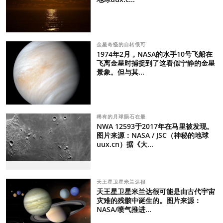
金星奇怪的自转很可
1974年2月，NASA的水手10号飞船在
飞离金星时捕捉到了这看似宁静的金星
景象。但与其...
稀有的月球陨石在最
NWA 12593于2017年在马里被发现。
图片来源：NASA / JSC（神秘的地球
uux.cn）据《大...
天王星卫星米兰达很
天王星卫星米兰达很可能是由古代宇宙
灾难的残骸中诞生的。图片来源：
NASA/喷气推进...