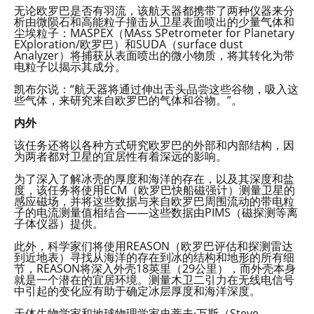
无论欧罗巴是否有羽流，该航天器都携带了两种仪器来分
析由微陨石和高能粒子撞击从卫星表面喷出的少量气体和
尘埃粒子：MASPEX（MAss SPetrometer for Planetary
EXploration/欧罗巴）和SUDA（surface dust
Analyzer）将捕获从表面喷出的微小物质，将其转化为带
电粒子以揭示其成分。
凯布尔说：“航天器将通过伸出舌头品尝这些谷物，吸入这
些气体，来研究来自欧罗巴的气体和谷物。”。
内外
该任务还将以各种方式研究欧罗巴的外部和内部结构，因
为两者都对卫星的宜居性有着深远的影响。
为了深入了解冰壳的厚度和海洋的存在，以及其深度和盐
度，该任务将使用ECM（欧罗巴快船磁强计）测量卫星的
感应磁场，并将这些数据与来自欧罗巴周围流动的带电粒
子的电流测量值相结合——这些数据由PIMS（磁探测等离
子体仪器）提供。
此外，科学家们将使用REASON（欧罗巴评估和探测雷达
到近地表）寻找从海洋的存在到冰的结构和地形的所有细
节，REASON将深入外壳18英里（29公里），而外壳本身
就是一个潜在的宜居环境。测量木卫二引力在无线电信号
中引起的变化应有助于确定冰层厚度和海洋深度。
天体生物学家和地球物理学家史蒂夫·万斯（Steve