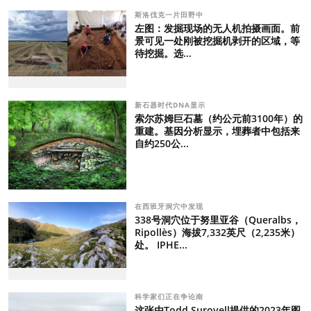
斯洛伐克一片田野中
左图：发掘现场的无人机拍摄画面。前
景可见一处刚被挖掘机剥开的区域，等
待挖掘。选...
新石器时代DNA显示
索尔苏姆巨石墓（约公元前3100年）的
重建。基因分析显示，埋葬者中包括来
自约250公...
在西班牙洞穴中发现
338号洞穴位于努里亚谷（Queralbs，
Ripollès）海拔7,332英尺（2,235米）
处。 IPHE...
科学家们正在争论南
这张由Todd Surovell提供的2023年图