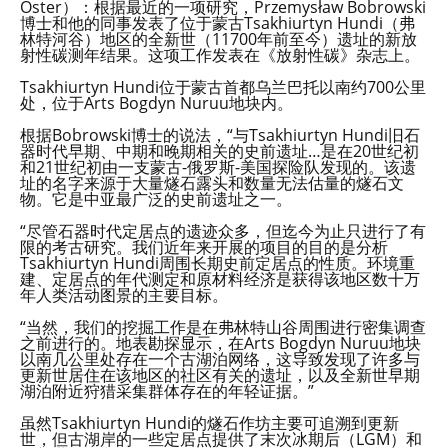
Oster）：根据最近的一项研究，Przemysław Bobrowski
博士和他的同事发表了位于蒙古Tsakhiurtyn Hundi（弗
林特河谷）地区的全新世（11700年前至今）遗址的新放
射性碳测年结果。这项工作发表在《放射性碳》杂志上。
Tsakhiurtyn Hundi位于蒙古首都乌兰巴托以南约700公里
处，位于Arts Bogdyn Nuruu地块内。
根据Bobrowski博士的说法，“与Tsakhiurtyn Hundi旧石
器时代早期、中期和晚期相关的史前遗址…是在20世纪初
和21世纪初由一支蒙古-俄罗斯-美国探险队发现的。该遗
址的名字来源于大量燧石露头和数量无法估量的燧石文
物。它是中亚最广泛的史前遗址之一。
“尽管石器时代定居点的遗迹众多，但迄今为止只进行了有
限的考古研究。我们近年来开展的项目的目的是分析
Tsakhiurtyn Hundi周围长期史前定居点的性质。环境重
建、定居点的年代测定和原材料经济是获得该地区数十万
年人类活动图景的主要目标。
“当然，我们的挖掘工作是在弗林特山谷周围进行密集调查
之前进行的。地表勘探显示，在Arts Bogdyn Nuruu地块
以南几公里处存在一个古湖泊网络，这导致发现了许多与
更新世居住在该地区的社区有关的遗址，以及全新世早期
湖泊附近狩猎采集群体存在的年轻证据。”
虽然Tsakhiurtyn Hundi的燧石作坊主要可追溯到更新
世，但古湖岸的一些定居点提供了末次冰期后（LGM）和