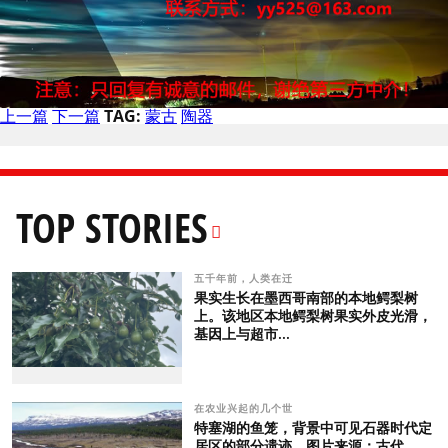
上一篇
下一篇
TAG:
蒙古
陶器
TOP STORIES
五千年前，人类在迁
果实生长在墨西哥南部的本地鳄梨树
上。该地区本地鳄梨树果实外皮光滑，
基因上与超市...
在农业兴起的几个世
特塞湖的鱼笼，背景中可见石器时代定
居区的部分遗迹。图片来源：古代，