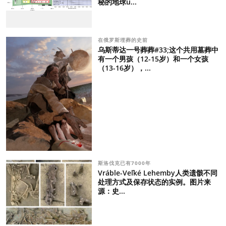
秘的地球u...
在俄罗斯埋葬的史前
乌斯蒂达一号葬葬#33;这个共用墓葬中
有一个男孩（12-15岁）和一个女孩
（13-16岁），...
斯洛伐克已有7000年
Vráble-Veľké Lehemby人类遗骸不同
处理方式及保存状态的实例。图片来
源：史...