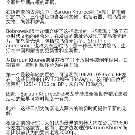
全新世早期占领的证据。
在所调查的古湖泊中，Baruun Khuree湖（V湖）是本研
究的中心。三个遗址包含各种文物，包括石器、鸵鸟蛋壳
文物、陶器和炉具。
Bobrowski博士详细介绍了这些遗址的一些发现：“除了石
器时代文物的组合外，在发掘的遗址还发现了鸵鸟蛋壳碎
片、鸵鸟蛋壳珠，包括鸵鸟蛋壳吊坠。Struthio
andersoni，也称为东亚鸵鸟，是一种已灭绝的鸵鸟，生
活在中国和蒙古的更新世和全新世。”
从Baruun Khuree遗址获得了11个放射性碳测年结果。日
期表明，按时间顺序分为两组占领。
第一个是较年轻的层位，可追溯到10620-10535 cal BP左
右。这些日期来自FV 133和FV 134A站点。较旧的层位可
追溯到11251-11196 cal BP，来自FV 139站点。
因此，Baruun Khuree遗址与戈壁沙漠全新世狩猎采集者
活动的最早可靠时期之一有关。
此外，这些日期为陶器进入蒙古的确切时间提供了新的见
解。
根据之前的研究，人们认为最早的陶器大约在公元前9600
卡左右到达蒙古。然而，在炉边发现的Baruun Khuree陶
器比以前认为的要古老近2000年。