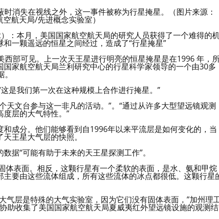
蔽时消失在视线之外，这一事件被称为行星掩星。（图片来源：
家航空航天局/先进概念实验室）
ossett）：本月，美国国家航空航天局的研究人员获得了一个难得的
和一颗遥远的恒星之间经过，造成了“行星掩星”
西部可见。上一次天王星进行明亮的恒星掩星是在1996 年，
国国家航空航天局兰利研究中心的行星科学家领导的一个由30多
据。
“这是我们第一次在这种规模上合作进行掩星。”
个天文台参与这一非凡的活动。”。“通过从许多大型望远镜观测
高度层的大气特性。”
和成分。他们能够看到自1996年以来平流层是如何变化的，当
了天王星大气层的快照。
数据“可能有助于未来的天王星探测工作”。
有固体表面。相反，这颗行星有一个柔软的表面，是水、氨和甲烷
部主要由这些流体组成，所有这些流体的冰点都很低。这颗行星
大气层是特殊的大气实验室，因为它们没有固体表面，”加州理
，她协助收集了美国国家航空航天局夏威夷红外望远镜设施的观测结