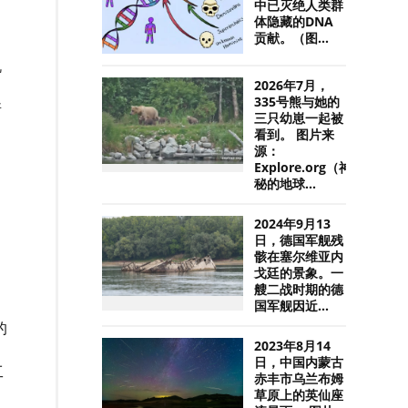
中已灭绝人类群
体隐藏的DNA
贡献。（图...
机
2026年7月，
335号熊与她的
所
三只幼崽一起被
看到。 图片来
源：
Explore.org（神
秘的地球...
2024年9月13
日，德国军舰残
骸在塞尔维亚内
戈廷的景象。一
艘二战时期的德
国军舰因近...
的
2023年8月14
日，中国内蒙古
工
赤丰市乌兰布姆
草原上的英仙座