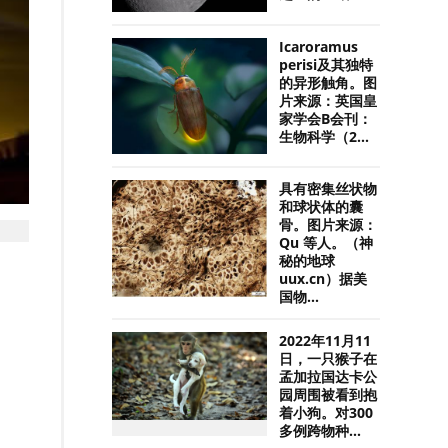
Icaroramus
perisi及其独特
的异形触角。图
片来源：英国皇
家学会B会刊：
生物科学（2...
具有密集丝状物
和球状体的囊
骨。图片来源：
Qu 等人。（神
秘的地球
uux.cn）据美
国物...
2022年11月11
日，一只猴子在
孟加拉国达卡公
园周围被看到抱
着小狗。对300
多例跨物种...