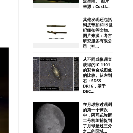
流星雨。 图片
来源：Costf...
其他发现还包括
铜皮带扣和19世
纪纽扣等文物。
图片来源：考古
研究服务有限公
司（神...
从不同成像调查
获得的IC 1101
的彩色合成图像
的比较。从左到
右：SDSS
DR16，基于
DEC...
在月球掠过观测
的第一个班次
中，阿耳忒弥斯
二号机组捕捉到
了月球超过三分
之二的区域...