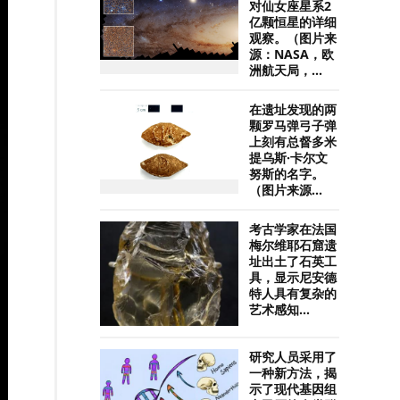
对仙女座星系2
亿颗恒星的详细
观察。（图片来
源：NASA，欧
洲航天局，...
在遗址发现的两
颗罗马弹弓子弹
上刻有总督多米
提乌斯·卡尔文
努斯的名字。
（图片来源...
考古学家在法国
梅尔维耶石窟遗
址出土了石英工
具，显示尼安德
特人具有复杂的
艺术感知...
研究人员采用了
一种新方法，揭
示了现代基因组