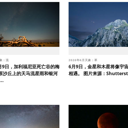
天象：流
2026年6月天象：草
7月9日，加利福尼亚死亡谷的梅
6月9日，金星和木星将像宇
原沙丘上的天马流星雨和银河
相遇。 图片来源：Shuttersto
..