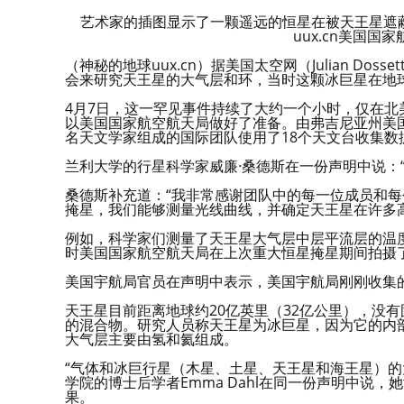
艺术家的插图显示了一颗遥远的恒星在被天王星遮
uux.cn美国国
（神秘的地球uux.cn）据美国太空网（Julian D
会来研究天王星的大气层和环，当时这颗冰巨星在地球
4月7日，这一罕见事件持续了大约一个小时，仅在北美
以美国国家航空航天局做好了准备。由弗吉尼亚州美
名天文学家组成的国际团队使用了18个天文台收集数
兰利大学的行星科学家威廉·桑德斯在一份声明中说：
桑德斯补充道：“我非常感谢团队中的每一位成员和每
掩星，我们能够测量光线曲线，并确定天王星在许多
例如，科学家们测量了天王星大气层中层平流层的温度
时美国国家航空航天局在上次重大恒星掩星期间拍摄
美国宇航局官员在声明中表示，美国宇航局刚刚收集的
天王星目前距离地球约20亿英里（32亿公里），没
的混合物。研究人员称天王星为冰巨星，因为它的内
大气层主要由氢和氦组成。
“气体和冰巨行星（木星、土星、天王星和海王星）的
学院的博士后学者Emma Dahl在同一份声明中说
果。