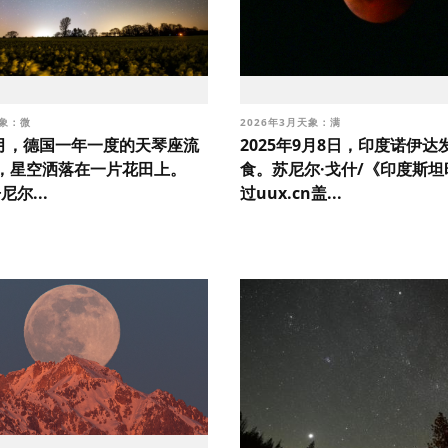
天象：微
2026年3月天象：满
年4月，德国一年一度的天琴座流
2025年9月8日，印度诺伊达
，星空洒落在一片花田上。
食。苏尼尔·戈什/《印度斯
尼尔...
过uux.cn盖...