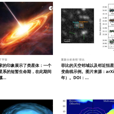
了宇宙
重新分析表明“菲比
家的印象展示了类星体：一个
菲比的天空邻域以及邻近恒星
星系的短暂生命期，在此期间
变曲线示例。图片来源：arXiv
...
年）。DOI：...