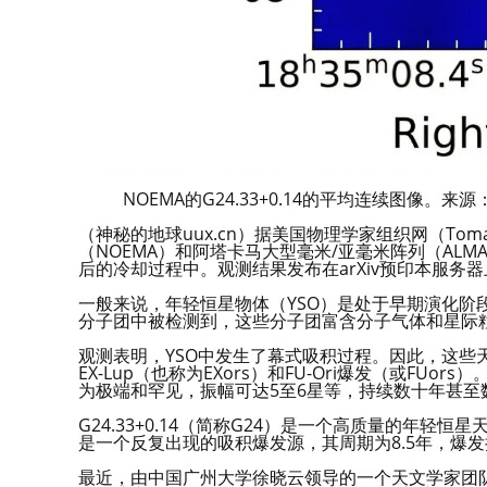
NOEMA的G24.33+0.14的平均连续图像。来源：uux.cn
（神秘的地球uux.cn）据美国物理学家组织网（Toma
（NOEMA）和阿塔卡马大型毫米/亚毫米阵列（ALMA
后的冷却过程中。观测结果发布在arXiv预印本服务
一般来说，年轻恒星物体（YSO）是处于早期演化阶
分子团中被检测到，这些分子团富含分子气体和星际
观测表明，YSO中发生了幕式吸积过程。因此，这些
EX-Lup（也称为EXors）和FU-Ori爆发（或FUo
为极端和罕见，振幅可达5至6星等，持续数十年甚至
G24.33+0.14（简称G24）是一个高质量的年轻恒
是一个反复出现的吸积爆发源，其周期为8.5年，爆
最近，由中国广州大学徐晓云领导的一个天文学家团队