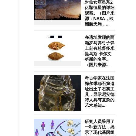
对仙女座星系2
亿颗恒星的详细
观察。（图片来
源：NASA，欧
洲航天局，...
在遗址发现的两
颗罗马弹弓子弹
上刻有总督多米
提乌斯·卡尔文
努斯的名字。
（图片来源...
考古学家在法国
梅尔维耶石窟遗
址出土了石英工
具，显示尼安德
特人具有复杂的
艺术感知...
研究人员采用了
一种新方法，揭
示了现代基因组