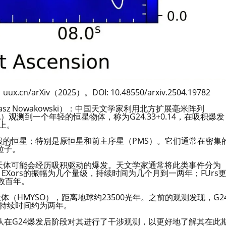
/arXiv（2025）。DOI: 10.48550/arxiv.2504.19782
sz Nowakowski）：中国天文学家利用北方扩展毫米阵列
）观测到一个年轻的恒星物体，称为G24.33+0.14，在吸积爆发
器上。
段的恒星；特别是原恒星和前主序星（PMS）。它们通常在密集
粒子。
天体可能会经历吸积驱动的爆发。天文学家通常将此类事件分为
rs）。EXors的振幅为几个量级，持续时间为几个月到一两年；FUrs
数百年。
星天体（HMYSO），距离地球约23500光年。之前的观测发现，G2
发持续时间约为两年。
在G24爆发后阶段对其进行了干涉观测，以更好地了解其在此