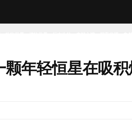
事
动物世界
植物世界
远古生物
未解之谜
探索发现
自
一颗年轻恒星在吸积