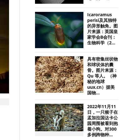
Icaroramus
perisi及其独特
的异形触角。图
片来源：英国皇
家学会B会刊：
生物科学（2...
具有密集丝状物
和球状体的囊
骨。图片来源：
Qu 等人。（神
秘的地球
uux.cn）据美
国物...
2022年11月11
日，一只猴子在
孟加拉国达卡公
园周围被看到抱
着小狗。对300
多例跨物种...