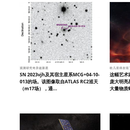
观测研究奇异超新星
欧几里得发现
SN 2023vjh及其宿主星系MCG+04-10-
这幅艺术
013的场。该图像取自ATLAS RC2巡天
庞大明亮
（m17场），通...
大量物质螺