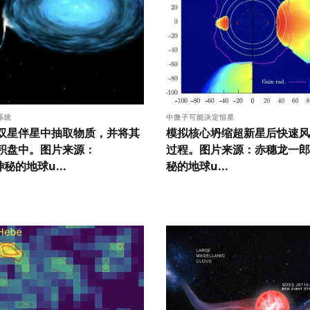
”系统
中微子可能决定恒星
双星伴星中抽取物质，并将其
模拟核心坍缩超新星后快速风
积盘中。图片来源：
过程。图片来源：赤穗龙一郎
神秘的地球u...
秘的地球u...