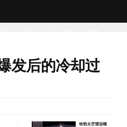
然现象
考古发现
户外探险
桌面壁纸
环球趣闻
爆发后的冷却过
哈勃太空望远镜