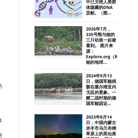
中已灭绝人类群
体隐藏的DNA
贡献。（图...
2026年7月，
335号熊与她的
三只幼崽一起被
看到。 图片来
源：
Explore.org（神
秘的地球...
2024年9月13
日，德国军舰残
的
骸在塞尔维亚内
戈廷的景象。一
艘二战时期的德
国军舰因近...
更
2023年8月14
4
日，中国内蒙古
赤丰市乌兰布姆
草原上的英仙座
期