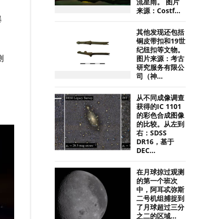
流星雨。 图片
来源：Costf...
爆
其他发现还包括
铜皮带扣和19世
。
纪纽扣等文物。
测
图片来源：考古
研究服务有限公
司（神...
，
从不同成像调查
获得的IC 1101
的彩色合成图像
的比较。从左到
右：SDSS
DR16，基于
DEC...
在月球掠过观测
的第一个班次
中，阿耳忒弥斯
二号机组捕捉到
了月球超过三分
之二的区域...