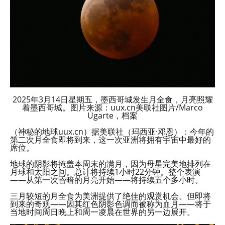
2025年3月14日星期五，墨西哥城发生月全食，月亮照耀
着墨西哥城。图片来源：uux.cn美联社图片/Marco
Ugarte，档案
（神秘的地球uux.cn）据美联社（玛西亚·邓恩）：今年的
第二次月全食即将到来，这一次亚洲将拥有宇宙中最好的
席位。
地球的阴影将掩盖本周末的满月，因为母星完美地排列在
月球和太阳之间。总计将持续1小时22分钟。整个表演
——从第一次昏暗的月亮开始——将持续五个多小时。
三月较短的月全食为美洲提供了绝佳的观赏机会。但即将
到来的奇观——因其红色阴影色调而被称为血月——将于
当地时间周日晚上和周一凌晨在世界的另一边展开。