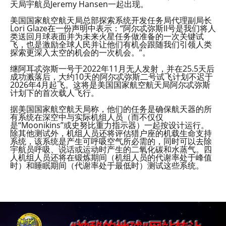
天局宇航员Jeremy Hansen一起出现。
美国国家航空航天局总部探索系统开发任务局代理副局长
Lori Glaze在一份声明中表示：“阿尔忒弥斯II号是我们将人
类送回月球表面并为未来火星任务做准备的一次关键试
飞，也是激励全球人民并让他们有机会跟随我们引领人类
探索更深入太空的机会的一次机会。”。
继阿耳忒弥斯一号于2022年11月无人发射，并在25.5天后
成功溅落后，大约10天的阿尔忒弥斯二号试飞计划不迟于
2026年4月起飞。这将是美国国家航空航天局阿尔忒弥斯
计划下的首次载人飞行。
据美国国家航空航天局称，他们的任务是确保航天器的所
有系统在深空中与实际机组人员（而不仅仅
是“Moonikins”或史努比重力指示器）一起按设计运行。
除其他测试外，机组人员还将评估猎户座的机载生命支持
系统，该系统是产生可呼吸空气所必需的，同时可以去除
宇航员呼吸、说话或运动时产生的二氧化碳和水蒸气。四
人机组人员还将在锻炼期间（机组人员的代谢率处于峰值
时）和睡眠期间（代谢率处于最低时）测试这些系统。