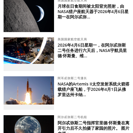
美国国家航空航天局
月球在日食期间被太阳背光照射，由
NASA猎户座航天器于2026年4月6日星
期一在阿尔忒弥...
美国国家航空航天局
2026年4月6日星期一，在阿尔忒弥斯
二号任务进行六天后，NASA宇航员里
德·怀斯曼、维...
阿耳忒弥斯二号漫长
NASA的Artemis II太空发射系统火箭搭
载猎户座飞船，于2026年4月1日从佛
罗里达州卡纳...
阿尔忒弥斯二号机组
阿尔忒弥斯二号指挥官里德·怀斯曼在离
开引力后不久拍摄了家园的照片。 图片