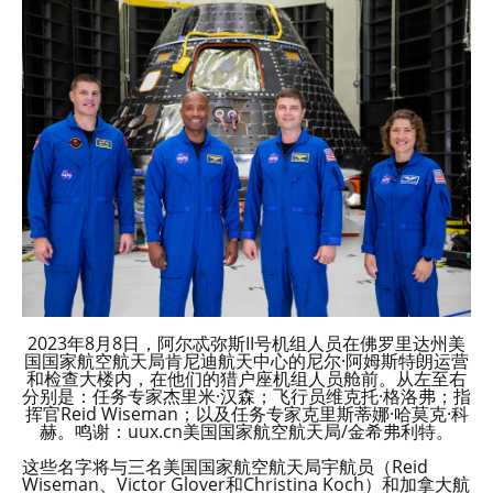
2023年8月8日，阿尔忒弥斯II号机组人员在佛罗里达州美
国国家航空航天局肯尼迪航天中心的尼尔·阿姆斯特朗运营
和检查大楼内，在他们的猎户座机组人员舱前。从左至右
分别是：任务专家杰里米·汉森；飞行员维克托·格洛弗；指
挥官Reid Wiseman；以及任务专家克里斯蒂娜·哈莫克·科
赫。鸣谢：uux.cn美国国家航空航天局/金希弗利特。
这些名字将与三名美国国家航空航天局宇航员（Reid
Wiseman、Victor Glover和Christina Koch）和加拿大航