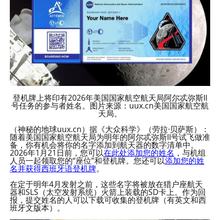
登机牌上将印有2026年美国国家航空航天局阿尔忒弥斯II
号任务的参与者姓名。图片来源：uux.cn美国国家航空航
天局。
（神秘的地球uux.cn）据《大众科学》（劳拉·贝萨斯）：
随着美国国家航空航天局为明年的阿尔忒弥斯II号试飞做准
备，你有机会将你的名字添加到航天器的数字清单中。
2026年1月21日前，您可以
在此处添加您的姓名
，与机组
人员一起领取您的“座位”和登机牌。您还可以
添加您的姓
名并获得西班牙语登机牌
。
在定于明年4月发射之前，这些名字将被放在猎户座航天
器和SLS（太空发射系统）火箭上装载的SD卡上。作为回
报，提交姓名的人可以下载可收集的登机牌（有英文和西
班牙文版本）。