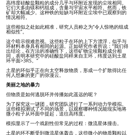
高纬度硅酸盐颗粒的成分几乎与环附近发现的尘埃相同。
它们大多由镁和钙组成，含量与宇宙水平相符。然而，铁
矿却大幅减少。这种铁的短缺与环附近尘埃中已观察到的
情况相符。
这些相似之处如此精准，研究人员称之为“令人惊艳的组成
相似性”。
这个暗示很难忽视。这些粒子在环的上下方漂浮，似乎与
环材料本身具有相同的起源。正如研究作者所说：“我们得
出结论，在方法的准确性下，这些矿物尘埃颗粒成分相
同，表明本研究中的硅酸盐同样来自主环，纬度达到土星
环平面>3RS。”
土星的环似乎正在向太空释放物质，形成一个扩散得比任
何人想象的更广的弥漫云。
美丽之地的暴力
但物质是如何逃脱环并传播如此遥远的呢？
为了探究这一谜团，研究团队进行了一系列动力学模拟。
这些模拟测试了不同的场景，以观察哪种情况能现实地将
微小粒子从环面中提起，送往高纬度。
模拟显示了一个戏剧性但常见的过程：微流星体撞击。
土星的环不断受到微流星体轰击，这些微小的物质颗粒以