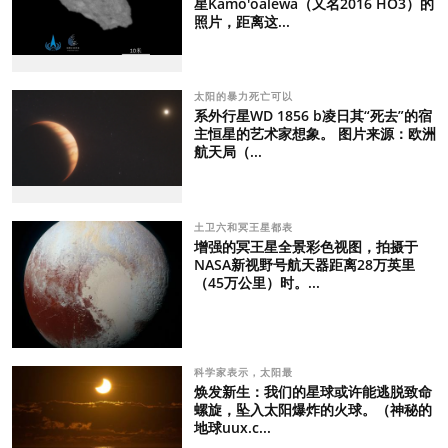
星Kamo'oalewa（又名2016 HO3）的
照片，距离这...
太阳的暴力死亡可以
系外行星WD 1856 b凌日其“死去”的宿
主恒星的艺术家想象。 图片来源：欧洲
航天局（...
土卫六和冥王星都表
增强的冥王星全景彩色视图，拍摄于
NASA新视野号航天器距离28万英里
（45万公里）时。...
科学家表示，太阳最
焕发新生：我们的星球或许能逃脱致命
螺旋，坠入太阳爆炸的火球。（神秘的
地球uux.c...