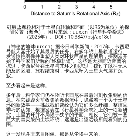
硅酸盐颗粒相对于土星自转轴和环面（以RS为单位）的探
测位置（蓝色）。图片来源：uux.cn《行星科学杂志》
（2025年）。DOI：10.3847/psj/ae18c1
（神秘的地球uux.cn）据今日科学新闻：2017年，卡西尼
号航天器开始了其最后的任务。在多年绕土星轨道运行、
发送惊艳图像并重塑人类对环状巨星的理解后，探测器开
始了科学家们所称的“终极轨道”。这些是大胆而近距离的
掠过，卡西尼号在土星与其环之间掠过，掠过了以往无人
能及的区域。旅程结束时，卡西尼坠入土星大气层并沉
寂。
至少看起来是这样。
多年后，科学家们仍在聆听卡西尼在最后时刻收集到的信
息。在它被毁灭前收集的数据流中，隐藏着一个关于土星
环的新故事——挑战我们曾经认为它们多么纤细、整洁且
乖巧的认知。根据发表在《行星科学杂志》上的一项新研
究，土星的环并不局限于狭窄的平面。相反，它们被一圈
巨大的幽灵般的尘埃环绕，远远超出望远镜所能看到的范
围。
这一发现并非来自图像。那是从尘埃中来的。