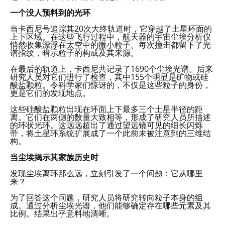
一个没人预料到的光环
当卡西尼号追踪其20次大终轨道时，它穿越了土星环面的
上下区域。在这些飞行过程中，航天器的宇宙尘埃分析仪
悄然收集漂浮在太空中的微小粒子。每次撞击都留下了光
谱指纹，暗示粒子的构成及其来源。
在最后的轨道上，卡西尼共记录了1690个尘埃光谱。后来
研究人员对它们进行了检查，其中155个明显是矿物或硅
酸盐颗粒。令科学家们惊讶的，不仅是这些粒子的身份，
更是它们的发现地点。
这些硅酸盐颗粒出现在环面上下最多三个土星半径的距
离。它们在两侧的数量大致相等，形成了研究人员所描述
的环状光环。这远远超出了通过望远镜可见的细长闪烁
带，将土星环系统扩展成了一个此前未被注意到的三维结
构。
当尘埃揭示其家族历史时
发现尘埃离环那么远，立刻引发了一个问题：它从哪里
来？
为了回答这个问题，研究人员将研究转向粒子本身的组
成。通过分析尘埃光谱，他们能够确定存在哪些元素及其
比例。结果出乎意料地清晰。