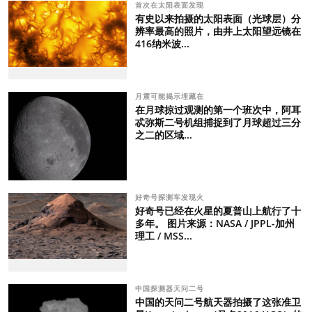
首次在太阳表面发现
有史以来拍摄的太阳表面（光球层）分
辨率最高的照片，由井上太阳望远镜在
416纳米波...
月震可能揭示埋藏在
在月球掠过观测的第一个班次中，阿耳
忒弥斯二号机组捕捉到了月球超过三分
之二的区域...
好奇号探测车发现火
好奇号已经在火星的夏普山上航行了十
多年。 图片来源：NASA / JPPL-加州
理工 / MSS...
中国探测器天问二号
中国的天问二号航天器拍摄了这张准卫