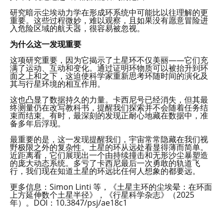
研究暗示尘埃动力学在形成环系统中可能比以往理解的更
重要。这些过程微妙，难以观察，且如果没有愿意冒险进
入危险区域的航天器，很容易被忽视。
为什么这一发现重要
这项研究重要，因为它揭示了土星环不仅美丽——它们充
满了运动、互动和变化。通过证明环物质可以被抬升到环
面之上和之下，这迫使科学家重新思考环随时间的演化及
其与行星环境的相互作用。
这也凸显了数据持久的力量。卡西尼号已经消失，但其最
终测量仍在改写教科书，提醒我们探索并不会随着任务结
束而结束。有时，最深刻的发现正耐心地藏在数据中，准
备多年后浮现。
最重要的是，这一发现提醒我们，宇宙常常隐藏在我们视
野极限之外的复杂性。土星的环从远处看显得薄而简单。
近距离看，它们展现出一个由持续撞击和无形沙尘暴塑造
的庞大动态系统。多亏了卡西尼最后一次勇敢的轨道飞
行，我们现在知道土星的环远比任何人想象的都要远。
更多信息：Simon Linti 等，《土星主环的尘埃晕：在环面
上方延伸数个土星半径》，《行星科学杂志》（2025
年）。DOI：10.3847/psj/ae18c1