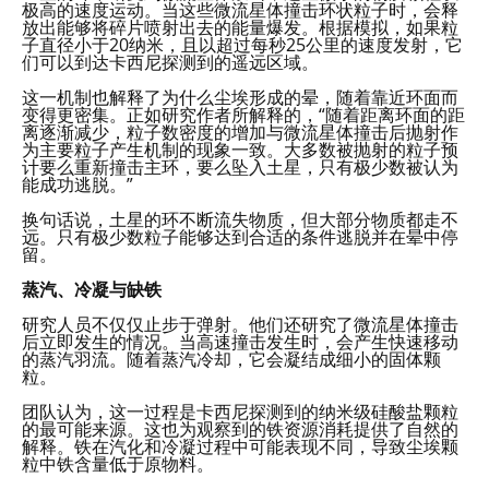
极高的速度运动。当这些微流星体撞击环状粒子时，会释
放出能够将碎片喷射出去的能量爆发。根据模拟，如果粒
子直径小于20纳米，且以超过每秒25公里的速度发射，它
们可以到达卡西尼探测到的遥远区域。
这一机制也解释了为什么尘埃形成的晕，随着靠近环面而
变得更密集。正如研究作者所解释的，“随着距离环面的距
离逐渐减少，粒子数密度的增加与微流星体撞击后抛射作
为主要粒子产生机制的现象一致。大多数被抛射的粒子预
计要么重新撞击主环，要么坠入土星，只有极少数被认为
能成功逃脱。”
换句话说，土星的环不断流失物质，但大部分物质都走不
远。只有极少数粒子能够达到合适的条件逃脱并在晕中停
留。
蒸汽、冷凝与缺铁
研究人员不仅仅止步于弹射。他们还研究了微流星体撞击
后立即发生的情况。当高速撞击发生时，会产生快速移动
的蒸汽羽流。随着蒸汽冷却，它会凝结成细小的固体颗
粒。
团队认为，这一过程是卡西尼探测到的纳米级硅酸盐颗粒
的最可能来源。这也为观察到的铁资源消耗提供了自然的
解释。铁在汽化和冷凝过程中可能表现不同，导致尘埃颗
粒中铁含量低于原物料。