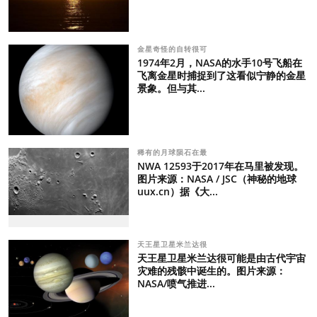
金星奇怪的自转很可
1974年2月，NASA的水手10号飞船在
飞离金星时捕捉到了这看似宁静的金星
景象。但与其...
稀有的月球陨石在最
NWA 12593于2017年在马里被发现。
图片来源：NASA / JSC（神秘的地球
uux.cn）据《大...
天王星卫星米兰达很
天王星卫星米兰达很可能是由古代宇宙
灾难的残骸中诞生的。图片来源：
NASA/喷气推进...