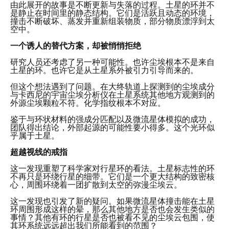
由此展开的故事是不断更新与失落的过程。土星的环并不
是静止在时间里的静态结构。它们是活跃且动态的环境，
撞击不断破坏、蒸发并重新组装物质，部分物质漂浮到太
空中。
一个诱人的替代方案，却被悄悄拒绝
研究人员还考虑了另一种可能性。也许尘埃根本不是来自
土星的环。也许它是从土星系外被引力引导而来的。
但这个想法遇到了问题。在大终轨道上探测到的尘埃成分
与卡西尼的宇宙尘埃分析仪在土星系统其他地方观测到的
外源尘埃颗粒不符。化学指纹根本不对应。
鉴于与环状材料的强成分匹配以及微流星体模拟的成功，
团队得出结论，外部起源的可能性要小得多。这个光环似
乎属于土星。
超越视线的戒指
这一发现重塑了科学家对行星环的看法。土星标志性的环
不再只是环绕行星的细带。它们是一个更大结构的致密核
心，周围环绕着一团扩散到太空的弥漫尘埃云。
这一发现也引发了新的疑问。如果微流星体撞击能在土星
环周围形成这样的晕，那么其他地方是否也会发生类似的
事情？其他有环的行星是否也被看不见的尘埃云包围，使
其环系统远远超出我们所能看到的范围？