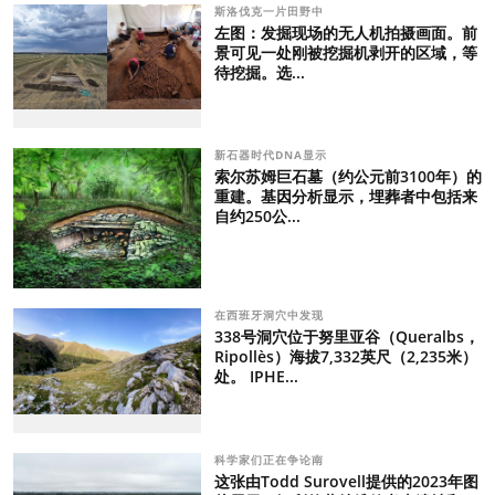
斯洛伐克一片田野中
左图：发掘现场的无人机拍摄画面。前
景可见一处刚被挖掘机剥开的区域，等
待挖掘。选...
新石器时代DNA显示
索尔苏姆巨石墓（约公元前3100年）的
重建。基因分析显示，埋葬者中包括来
自约250公...
在西班牙洞穴中发现
338号洞穴位于努里亚谷（Queralbs，
Ripollès）海拔7,332英尺（2,235米）
处。 IPHE...
科学家们正在争论南
这张由Todd Surovell提供的2023年图