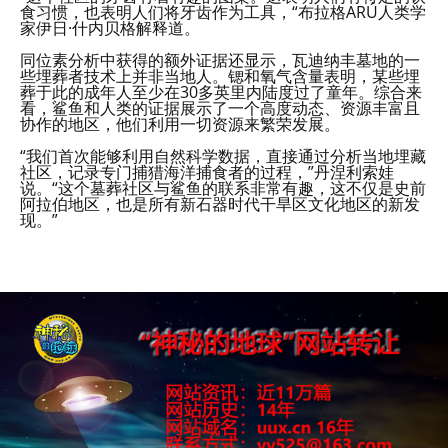
食习惯，也表明人们将牙齿作为工具，“布拉格ARÚ人类学
家伊日·什内贝格解释道。
同位素分析中获得的额外证据还显示，瓦迪纳丰墓地的一
些埋葬者技术上并非当地人。锶和氧气含量表明，某些埋
葬于此的成年人至少在30多英里内陆度过了童年。综合来
看，鲨鱼和人类的证据展示了一个高度动态、资源丰富且
协作的地区，他们利用一切资源来繁荣发展。
“我们首次能够利用自然科学数据，直接通过分析当地埋藏
社区，记录专门捕猎海洋捕食者的过程，”丹涅利索娃
说。“这个墓葬社区与鲨鱼的联系非常有趣，这不仅是史前
阿拉伯地区，也是所有新石器时代干旱区文化地区的新发
现。”