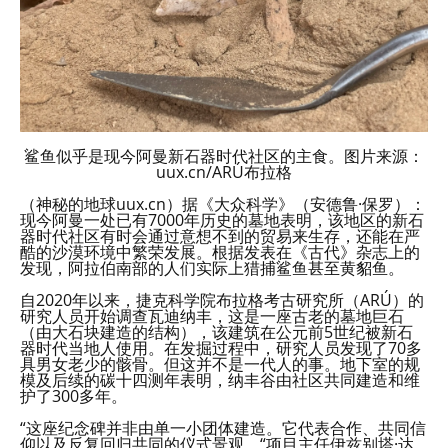
鲨鱼似乎是现今阿曼新石器时代社区的主食。图片来源：
uux.cn/ARÚ布拉格
（神秘的地球uux.cn）据《大众科学》（安德鲁·保罗）：
现今阿曼一处已有7000年历史的墓地表明，该地区的新石
器时代社区有时会通过意想不到的贸易来生存，还能在严
酷的沙漠环境中繁荣发展。根据发表在《古代》杂志上的
发现，阿拉伯南部的人们实际上猎捕鲨鱼甚至黄貂鱼。
自2020年以来，捷克科学院布拉格考古研究所（ARÚ）的
研究人员开始调查瓦迪纳丰，这是一座古老的墓地巨石
（由大石块建造的结构），该建筑在公元前5世纪被新石
器时代当地人使用。在发掘过程中，研究人员发现了70多
具男女老少的骸骨。但这并不是一代人的事。地下室的规
模及后续的碳十四测年表明，纳丰谷由社区共同建造和维
护了300多年。
“这座纪念碑并非由单一小团体建造。它代表合作、共同信
仰以及反复回归共同的仪式景观，“项目主任伊兹别塔·达