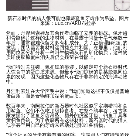
新石器时代的猎人很可能也佩戴鲨鱼牙齿作为吊坠。图片
来源：uux.cn/ARÚ布拉格
然而，丹涅利索娃及其合作者面临了立即的挑战。像牙齿
和骨骼碎片这样的生物材料，在暴露于阿曼干旱气候数千
年后，通常很难保留太多有机成分。为了正确理解他们的
发现，团队需要将材料运回捷克共和国。在那里，他们利
用同位素分析分析一种叫生物磷灰石的矿化物质，这种物
质即使胶原蛋白消失后仍会残留在骨骼上。
他们特别关注碳、氧和锶的痕迹，以确定每个新石器时代
人饮食中的蛋白质来源。但最令他们惊讶的是某些氮同位
素的发现，因为这些化合物只存在于非常特定的海洋动物
中。
丹涅利索娃在大学声明中说：“我们知道这些不仅仅是普通
蛋白质，而是食物链顶端的蛋白质。”
数百年来，南阿拉伯的新石器时代社区似乎定期猎捕和食
用鲨鱼。它们不仅吃顶级掠食者。在整个纳丰谷，考古学
家发掘出了鲨鱼牙齿吊坠、额外的虎鲨牙齿、钓鱼工具和
黄貂鱼倒钩。为了收获所有这些材料，新石器时代的猎人
似乎甚至用自己的牙齿来帮助处理和准备猎物。
“这个社区的牙齿有着有趣的图案。这表明人们有特定的饮