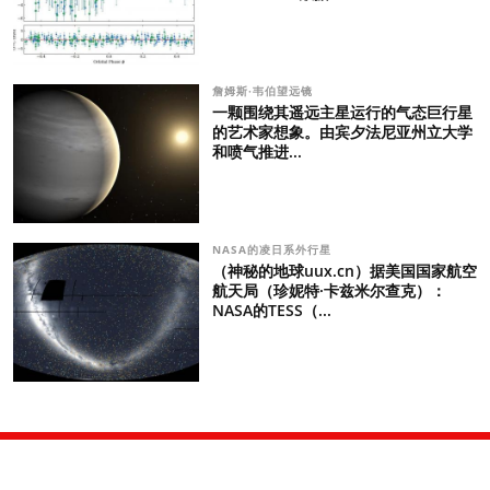
詹姆斯·韦伯望远镜
一颗围绕其遥远主星运行的气态巨行星
的艺术家想象。由宾夕法尼亚州立大学
和喷气推进...
NASA的凌日系外行星
（神秘的地球uux.cn）据美国国家航空
航天局（珍妮特·卡兹米尔查克）：
NASA的TESS（...