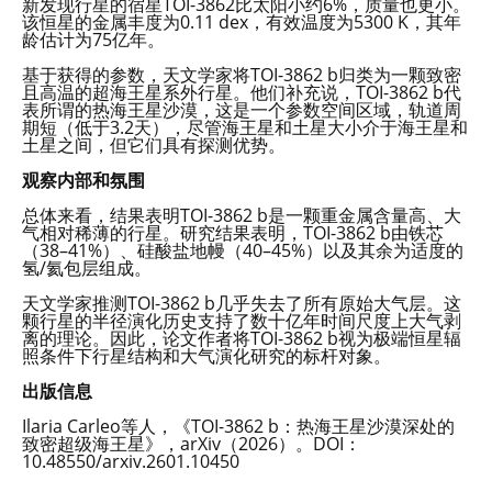
新发现行星的宿星TOI-3862比太阳小约6%，质量也更小。
该恒星的金属丰度为0.11 dex，有效温度为5300 K，其年
龄估计为75亿年。
基于获得的参数，天文学家将TOI-3862 b归类为一颗致密
且高温的超海王星系外行星。他们补充说，TOI-3862 b代
表所谓的热海王星沙漠，这是一个参数空间区域，轨道周
期短（低于3.2天），尽管海王星和土星大小介于海王星和
土星之间，但它们具有探测优势。
观察内部和氛围
总体来看，结果表明TOI-3862 b是一颗重金属含量高、大
气相对稀薄的行星。研究结果表明，TOI-3862 b由铁芯
（38–41%）、硅酸盐地幔（40–45%）以及其余为适度的
氢/氦包层组成。
天文学家推测TOI-3862 b几乎失去了所有原始大气层。这
颗行星的半径演化历史支持了数十亿年时间尺度上大气剥
离的理论。因此，论文作者将TOI-3862 b视为极端恒星辐
照条件下行星结构和大气演化研究的标杆对象。
出版信息
Ilaria Carleo等人，《TOI-3862 b：热海王星沙漠深处的
致密超级海王星》，arXiv（2026）。DOI：
10.48550/arxiv.2601.10450