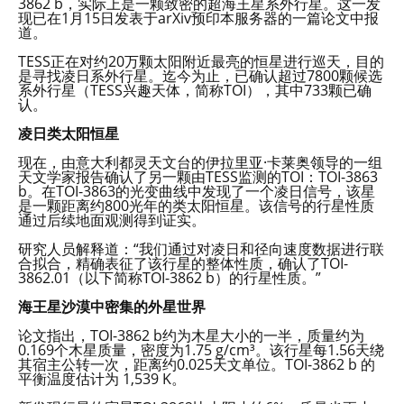
3862 b，实际上是一颗致密的超海王星系外行星。这一发
现已在1月15日发表于arXiv预印本服务器的一篇论文中报
道。
TESS正在对约20万颗太阳附近最亮的恒星进行巡天，目的
是寻找凌日系外行星。迄今为止，已确认超过7800颗候选
系外行星（TESS兴趣天体，简称TOI），其中733颗已确
认。
凌日类太阳恒星
现在，由意大利都灵天文台的伊拉里亚·卡莱奥领导的一组
天文学家报告确认了另一颗由TESS监测的TOI：TOI-3863
b。在TOI-3863的光变曲线中发现了一个凌日信号，该星
是一颗距离约800光年的类太阳恒星。该信号的行星性质
通过后续地面观测得到证实。
研究人员解释道：“我们通过对凌日和径向速度数据进行联
合拟合，精确表征了该行星的整体性质，确认了TOI-
3862.01（以下简称TOI-3862 b）的行星性质。”
海王星沙漠中密集的外星世界
论文指出，TOI-3862 b约为木星大小的一半，质量约为
0.169个木星质量，密度为1.75 g/cm³。该行星每1.56天绕
其宿主公转一次，距离约0.025天文单位。TOI-3862 b 的
平衡温度估计为 1,539 K。