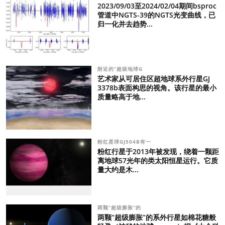
2023/09/03至2024/02/04期间bsproc
管道中NGTS-39的NGTS光变曲线，已
归一化并去趋势...
附近的“超级地球G
艺术家从可居住区超地球系外行星GJ
3378b表面构思的视角。该行星的最小
质量略高于地...
粉红星球GJ504B有一
粉红行星于2013年被发现，绕着一颗距
离地球57光年的类太阳恒星运行。它质
量大约是木...
两颗“超级膨胀”的
两颗“超级膨胀”的系外行星如棉花糖般