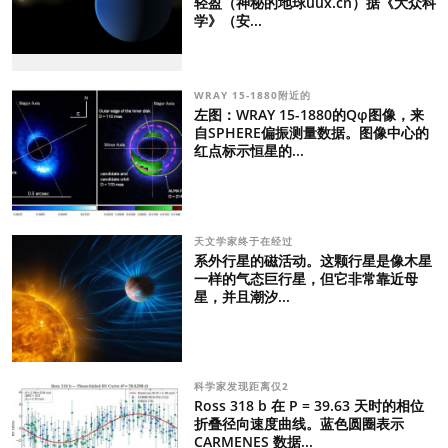
轻盈（神秘的地球uux.cn）据《大众科
学》（安...
WRAY 15-1880附近的
左图：WRAY 15-1880的Qφ图像，来
自SPHERE偏振测量数据。图像中心的
红点标示恒星的...
天文学家终于在经过
系外行星的磁活动。这颗行星是像木星
一样的气态巨行星，但它非常靠近母
星，并且潮汐...
科学家发现距离仅2
Ross 318 b 在 P = 39.63 天时的相位
折叠径向速度曲线。蓝色圆圈表示
CARMENES 数据...