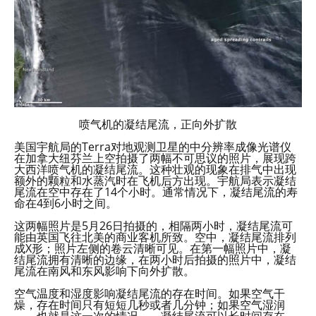
喷气机的凝结尾流，正向外扩散
美国宇航局的Terra对地观测卫星的中分辨率成像光谱仪
在加拿大纽芬兰上空拍摄了两幅不可思议的照片，展现跨
大西洋喷气机的凝结尾流。这种壮观的现象在排气中出现
额外的颗粒和水蒸汽时在飞机后方出现。宇航局表示凝结
尾流在空中存在了14个小时。通常情况下，凝结尾流的寿
命在4到6小时之间。
这两幅照片是5月26日拍摄的，相隔两小时，凝结尾流可
能由英国飞往北美的商业客机所致。空中，凝结尾流排列
成X形；照片左侧的卷云清晰可见。在第一幅照片中，凝
结尾流拥有清晰的边缘，在两小时后拍摄的照片中，凝结
尾流在南风和东风影响下向外扩散。
空气温度和湿度影响凝结尾流的存在时间。如果空气干
燥，存在时间只有短短几秒或者几分钟；如果空气湿润