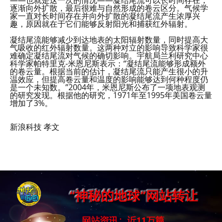
——也就是这一次的情况——凝结尾流可以长时间存在，
逐渐向外扩散，最后很难与自然形成的卷云区分。气候学
家一直对长时间存在并向外扩散的凝结尾流产生浓厚兴
趣，原因就在于它们能够反射阳光和捕获红外辐射。
凝结尾流能够减少到达地表的太阳辐射数量，同时提高大
气吸收的红外辐射数量。这两种对立的影响导致科学家很
难确定凝结尾流对气候的确切影响。宇航局兰利研究中心
科学家帕特里克-米恩尼斯表示：“凝结尾流能够形成额外
的卷云量。根据当前的估计，凝结尾流只能产生很小的升
温效应，但提高卷云量和温度的影响能够达到何种程度仍
是一个未知数。”2004年，米恩尼斯公布了一项地表观测
的研究发现。根据他的研究，1971年至1995年美国卷云量
增加了3%。
新浪科技 孝文