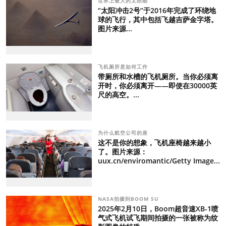
世界上最大的太阳能
“太阳冲击2号”于2016年完成了环绕地
球的飞行，其中包括飞越吉萨金字塔。
图片来源...
飞机厕所是如何工作
带厕所和水槽的飞机厕所。当你必须离
开时，你必须离开——即使在30000英
尺的高空。...
为什么航空公司的座
这不是你的想象，飞机座椅越来越小
了。图片来源：
uux.cn/enviromantic/Getty Image...
NASA拍摄到BOOM SU
2025年2月10日，Boom超音速XB-1喷
气式飞机试飞期间拍摄的一张被称为纹