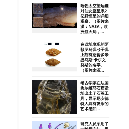
哈勃太空望远镜
对仙女座星系2
亿颗恒星的详细
观察。（图片来
源：NASA，欧
洲航天局，...
在遗址发现的两
颗罗马弹弓子弹
上刻有总督多米
提乌斯·卡尔文
努斯的名字。
（图片来源...
考古学家在法国
梅尔维耶石窟遗
址出土了石英工
具，显示尼安德
特人具有复杂的
艺术感知...
研究人员采用了