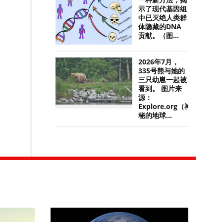
一种新方法，揭
示了现代基因组
中已灭绝人类群
体隐藏的DNA
贡献。（图...
2026年7月，
335号熊与她的
三只幼崽一起被
看到。 图片来
源：
Explore.org（神
秘的地球...