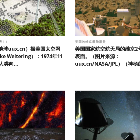
天！1
美国的维京着陆器是
球uux.cn）据美国太空网
美国国家航空航天局的维京2
ke Weitering）：1974年11
表面。（图片来源：
人类向...
uux.cn/NASA/JPL）（神秘的