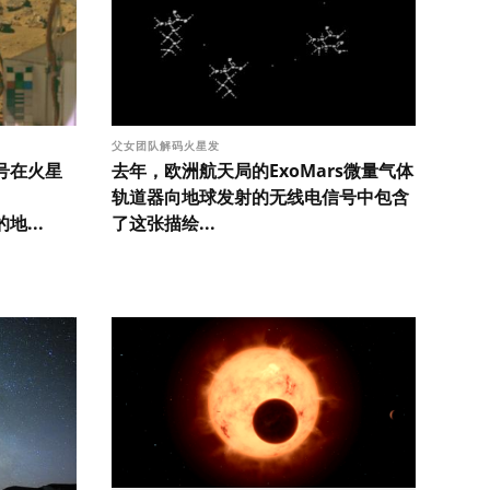
父女团队解码火星发
号在火星
去年，欧洲航天局的ExoMars微量气体
轨道器向地球发射的无线电信号中包含
地...
了这张描绘...