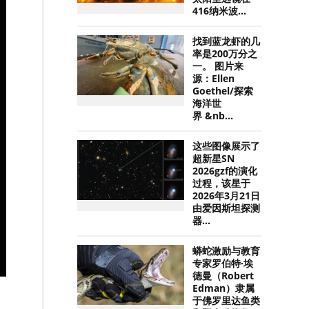
416纳米波...
找到蓝龙虾的几
率是200万分之
一。 图片来
源：Ellen
Goethel/探索
海洋世
界 &nb...
这些图像展示了
超新星SN
2026gzf的演化
过程，该星于
2026年3月21日
由爱因斯坦探测
器...
蟒蛇激励与教育
专家罗伯特·埃
德曼（Robert
Edman）隶属
于佛罗里达鱼类