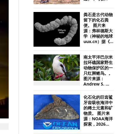
粪石是古代动物
留下的化石粪
便。 图片来
源：弗林德斯大
学（神秘的地球
uux.cn）据《...
南太平洋巴尔米
拉环礁国家野生
动物保护区的一
只红脚鲣鸟。。
图片来源：
Andrew S. ...
化石化的巨齿鲨
牙齿吸收海洋中
的稀土元素和矿
物质。 图片来
源：NOAA海洋
探索，2026...