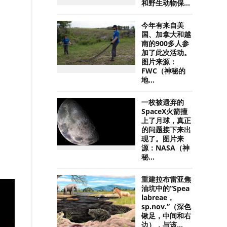
和野生动物保...
今年有来自美
国、加拿大和越
南的900多人参
加了此次活动。
图片来源：
FWC（神秘的
地...
一枚被遗弃的
SpaceX火箭撞
上了月球，真正
的问题接下来出
现了。图片来
源：NASA（神
秘...
重建拉布雷亚焦
油坑中的“Spea
labreae，
sp.nov.”（深色
锹足，中间和右
边），与该...