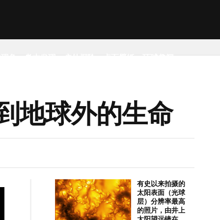
然现象
考古发现
户外探险
桌面壁纸
环球趣闻
到地球外的生命
有史以来拍摄的
太阳表面（光球
层）分辨率最高
的照片，由井上
太阳望远镜在