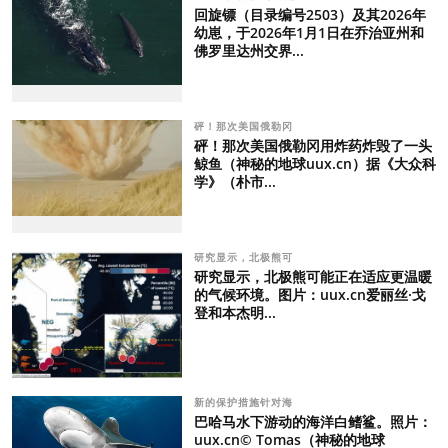
回旋镖（目录编号2503）及其2026年
幼崽，于2026年1月1日在乔治亚州和
佛罗里达州交界...
砰！那次美国俄勒冈
砰！那次美国俄勒冈用炸药炸毁了一头
鲸鱼（神秘的地球uux.cn）据《大众科
学》（朴市...
研究显示，北极熊可
研究显示，北极熊可能正在适应更温暖
的气候环境。图片：uux.cn爱丽丝·戈
登和本杰明...
新的保护措施针对海
巴哈马水下游动的海洋白鳍鲨。照片：
uux.cn© Tomas（神秘的地球