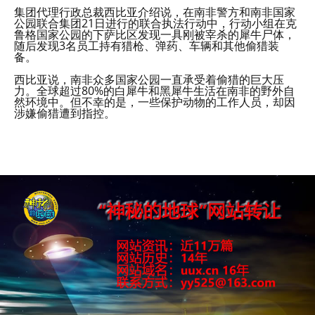
集团代理行政总裁西比亚介绍说，在南非警方和南非国家
公园联合集团21日进行的联合执法行动中，行动小组在克
鲁格国家公园的下萨比区发现一具刚被宰杀的犀牛尸体，
随后发现3名员工持有猎枪、弹药、车辆和其他偷猎装
备。
西比亚说，南非众多国家公园一直承受着偷猎的巨大压
力。全球超过80%的白犀牛和黑犀牛生活在南非的野外自
然环境中。但不幸的是，一些保护动物的工作人员，却因
涉嫌偷猎遭到指控。