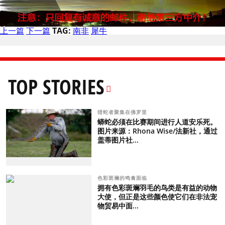
上一篇
下一篇
TAG:
南非
犀牛
TOP STORIES
猎蛇者聚集在佛罗里
蟒蛇必须在比赛期间进行人道安乐死。
图片来源：Rhona Wise/法新社，通过
盖蒂图片社...
色彩斑斓的鸣禽面临
拥有色彩斑斓羽毛的鸟类是有益的动物
大使，但正是这些颜色使它们在非法宠
物贸易中面...