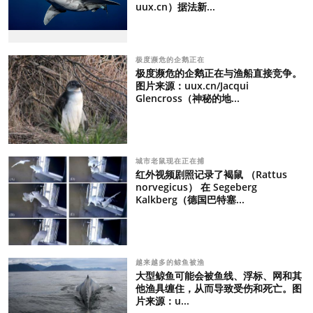
uux.cn）据法新...
极度濒危的企鹅正在
极度濒危的企鹅正在与渔船直接竞争。
图片来源：uux.cn/Jacqui
Glencross（神秘的地...
城市老鼠现在正在捕
红外视频剧照记录了褐鼠 （Rattus
norvegicus） 在 Segeberg
Kalkberg（德国巴特塞...
越来越多的鲸鱼被渔
大型鲸鱼可能会被鱼线、浮标、网和其
他渔具缠住，从而导致受伤和死亡。图
片来源：u...