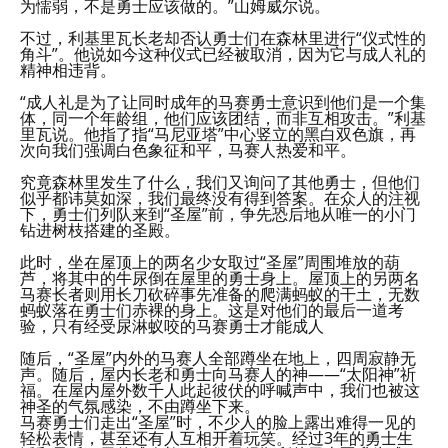
为懦弱，不是勇士应该做的。”山姆威尔说。
不过，利基里瓦长老却否认勇士们在森林里进行“仪式性的
角斗”。他说如今这种仪式已经被取消，因为它与成人礼的
精神相违背。
“成人礼是为了让同时成年的马赛勇士意识到他们是一个集
体，同一个年龄组，他们应该团结，而非互相攻击。”利基
里瓦说。他指了指“马尼亚塔”中心竖立的黑白双色旗，再
次向我们强调白色象征和平，马赛人热爱和平。
究竟森林里发生了什么，我们又询问了其他勇士，但他们
似乎都讳莫如深，我们最终没有得到答案。在众人的注视
下，勇士们列队来到“圣屋”前，争先恐后地从唯一的小门
钻进树枝搭建的圣殿。
此时，坐在屋顶上的两名少女取过“圣屋”周围堆放的葫
芦，将其中的牛尿倒在屋里的勇士身上。屋顶上的另两名
马赛长者则用长刀砍碎事先准备的爬满蚂蚁的干土，无数
蚂蚁落在勇士们赤裸的身上。这是对他们的最后一道考
验，只有经受尿淋蚁咬的马赛勇士才能成人
随后，“圣屋”内外的马赛人全部蹲坐在地上，四周寂静无
声。随后，屋内长老和勇士向马赛人的神——“太阳神”祈
福。在屋内屋外数千人此起彼伏的呼喊声中，我们也被这
神圣的气氛感染，不由蹲坐下来。
马赛勇士们走出“圣屋”时，不少人的脸上露出难得一见的
轻松表情，甚至还有人互相开着玩笑。经过3年的勇士生