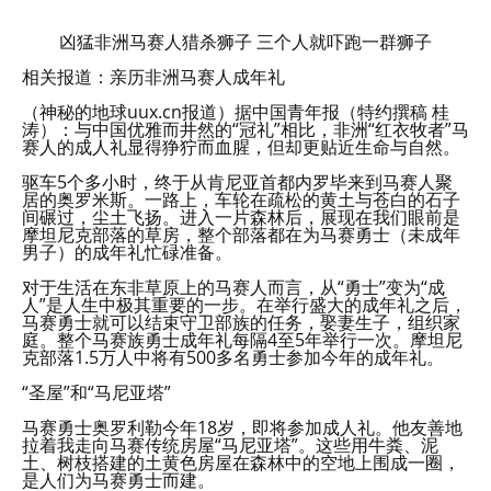
凶猛非洲马赛人猎杀狮子 三个人就吓跑一群狮子
相关报道：亲历非洲马赛人成年礼
（神秘的地球uux.cn报道）据中国青年报（特约撰稿 桂
涛）：与中国优雅而井然的“冠礼”相比，非洲“红衣牧者”马
赛人的成人礼显得狰狞而血腥，但却更贴近生命与自然。
驱车5个多小时，终于从肯尼亚首都内罗毕来到马赛人聚
居的奥罗米斯。一路上，车轮在疏松的黄土与苍白的石子
间碾过，尘土飞扬。进入一片森林后，展现在我们眼前是
摩坦尼克部落的草房，整个部落都在为马赛勇士（未成年
男子）的成年礼忙碌准备。
对于生活在东非草原上的马赛人而言，从“勇士”变为“成
人”是人生中极其重要的一步。在举行盛大的成年礼之后，
马赛勇士就可以结束守卫部族的任务，娶妻生子，组织家
庭。整个马赛族勇士成年礼每隔4至5年举行一次。摩坦尼
克部落1.5万人中将有500多名勇士参加今年的成年礼。
“圣屋”和“马尼亚塔”
马赛勇士奥罗利勒今年18岁，即将参加成人礼。他友善地
拉着我走向马赛传统房屋“马尼亚塔”。这些用牛粪、泥
土、树枝搭建的土黄色房屋在森林中的空地上围成一圈，
是人们为马赛勇士而建。