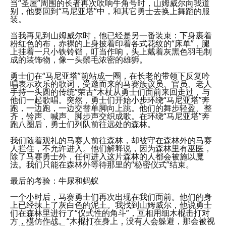
当“圣屋”周围的长者再次吹响牛角号时，山姆威尔向我道
别，他要回到“马尼亚塔”中，和其它勇士去换上舞蹈的服
装。
当我再见到山姆威尔时，他已经是另一番装束：下身裹着
粉红色的布，赤裸的上身披着印着各式花纹的“床单”，腿
上挂着一只小铁铃铛，叮当作响，头上戴着灰黑色羽毛制
成的装饰物，像一头鬃毛浓密的雄狮。
勇士们在“马尼亚塔”前站成一圈，在长老的带领下反复吟
唱表示欢乐的歌词，受邀而来的马赛族议员、官员、老人
手持一头圆的传统“荣古”木杖从勇士们面前来回走过，与
他们一起歌唱。突然，勇士们开始小步环绕“马尼亚塔”奔
跑，一边跑，一边交替单脚向上跳。他们的舞步轻盈、整
齐，铃声、喊声、脚步声交织成歌。在环绕“马尼亚塔”奔
跑八圈后，勇士们列队前往远处的森林。
我们随着观礼的马赛人前往森林，却被守在森林外的马赛
人拦住，不允许进入。他们解释说，因为森林里有巫医，
除了马赛勇士外，任何进入这片森林的人都会被施以魔
法。我们只能在森林外等待那里的“秘密仪式”结束。
最后的考验：牛尿和蚂蚁
一个小时后，马赛勇士们再次出现在我们面前。他们的身
上已经抹上了灰白色的泥土。我找到山姆威尔，他说勇士
们在森林里进行了“仪式性的角斗”，互相用细木棍击打对
方，模仿作战。“木棍打在身上，没有人会躲避，那会被视