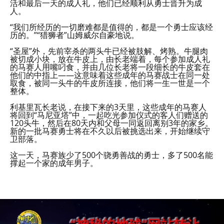
活和最后一天的成人礼，他们已经顺利从勇士晋升为成
人。
“我们所经历的一切磨难都是值得的，都是一个勇士应该经
历的。”“猎狮者”山姆威尔自豪地说。
“圣屋”外，先前宰杀的两头牛已经被肢解、烤熟。牛腿肉
被切成小块，放在牛皮上，由长老端着，每个参加成人礼
的马赛人用嘴叼食，并由几位长老将一段细长的牛皮套在
他们的中指上——这意味着这些成年的马赛战士在同一处
取食，被同一头牛的牛皮所连接，他们将一生一世是一个
整体。
利基里瓦长老说，在接下来的3天里，这些成年的马赛人
将回到“马尼亚塔”中，一起吃光参加仪式的客人们赠送的
120头牛，然后在80天内和父母一同返回离别3年的家乡。
新的一批马赛勇士将在不久以后被挑选出来，开始继续守
卫部落。
这一天，马赛族少了500个骁勇善战的勇士，多了500名能
撑起一个家的成年男子。