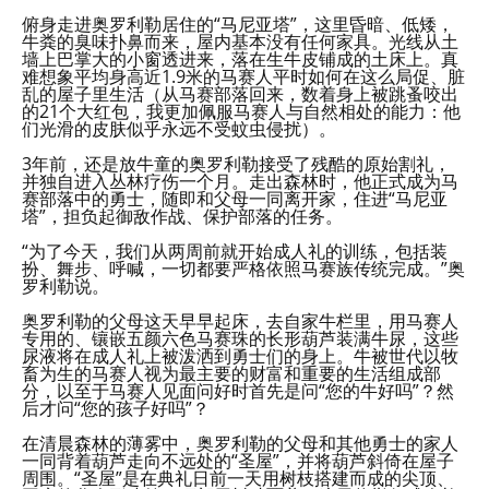
俯身走进奥罗利勒居住的“马尼亚塔”，这里昏暗、低矮，
牛粪的臭味扑鼻而来，屋内基本没有任何家具。光线从土
墙上巴掌大的小窗透进来，落在生牛皮铺成的土床上。真
难想象平均身高近1.9米的马赛人平时如何在这么局促、脏
乱的屋子里生活（从马赛部落回来，数着身上被跳蚤咬出
的21个大红包，我更加佩服马赛人与自然相处的能力：他
们光滑的皮肤似乎永远不受蚊虫侵扰）。
3年前，还是放牛童的奥罗利勒接受了残酷的原始割礼，
并独自进入丛林疗伤一个月。走出森林时，他正式成为马
赛部落中的勇士，随即和父母一同离开家，住进“马尼亚
塔”，担负起御敌作战、保护部落的任务。
“为了今天，我们从两周前就开始成人礼的训练，包括装
扮、舞步、呼喊，一切都要严格依照马赛族传统完成。”奥
罗利勒说。
奥罗利勒的父母这天早早起床，去自家牛栏里，用马赛人
专用的、镶嵌五颜六色马赛珠的长形葫芦装满牛尿，这些
尿液将在成人礼上被泼洒到勇士们的身上。牛被世代以牧
畜为生的马赛人视为最主要的财富和重要的生活组成部
分，以至于马赛人见面问好时首先是问“您的牛好吗”？然
后才问“您的孩子好吗”？
在清晨森林的薄雾中，奥罗利勒的父母和其他勇士的家人
一同背着葫芦走向不远处的“圣屋”，并将葫芦斜倚在屋子
周围。“圣屋”是在典礼日前一天用树枝搭建而成的尖顶、