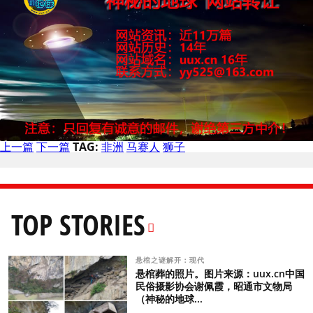
上一篇
下一篇
TAG:
非洲
马赛人
狮子
TOP STORIES
悬棺之谜解开：现代
悬棺葬的照片。图片来源：uux.cn中国
民俗摄影协会谢佩霞，昭通市文物局
（神秘的地球...