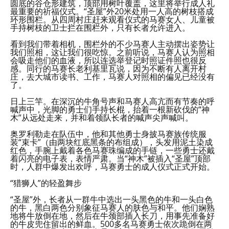
圆底的谷仓形建筑，顶部用树叶覆盖，这里将举行成人礼
最重要的祈福仪式。“圣屋”外20米处用一人高的树枝搭成
环形围栏。从四周村庄赶来观看仪式的马赛女人、儿童被
手持树枝的卫士拦在围栏外，只有长者允许进入。
看到我们带着相机，围栏外的不少马赛人主动摆出姿势让
我们照相，这让我们很吃惊。之前听说，马赛人认为照相
会吸走他们的血液，所以连选举登记时照证件照也很反
感。同行的马赛长老利基里瓦说，因为不断有人离开村
庄，去大城市读书、工作，马赛人对照相的偏见已经没有
了。
日上三竿。在深沉的牛角号声和马赛人高亢而有节奏的呼
喊声中，光脚的勇士们手持长棍，抬着一根新砍伐的“神
木”从远处走来，并和着领队长者的喊声尖声喊叫。
奥罗利勒走在队伍中，他和其他勇士身披马赛族传统服
装“束卡”（由两块红底黑条的布组成），头发用泥土染成
红色，手腕上戴着各色马赛珠编成的手链，一些勇士还戴
着闪亮的电子表，表情严肃。当“神木”被插入“圣屋”顶部
时，人群中爆发出欢呼，马赛勇士的成人仪式正式开始。
“猎狮人”的轻盈舞步
“圣屋”外，长者从一群牛中选出一头黑色的牛和一头白色
的牛，黑白两色分别象征马赛人的肤色与和平。他们娴熟
地将牛放倒在地，然后在牛颈部插入长刀，用事先准备好
的牛皮兜住留出的鲜血。500多名马赛勇士依次跪倒在两