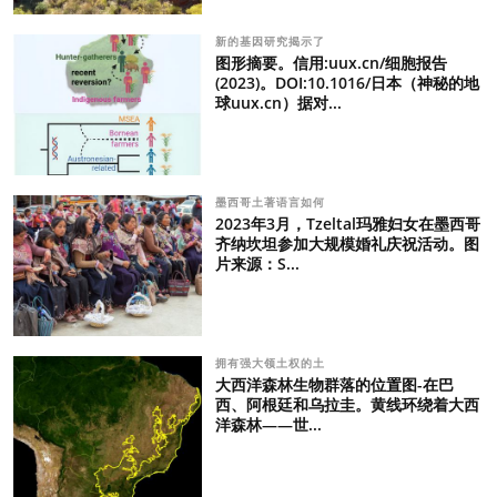
新的基因研究揭示了
图形摘要。信用:uux.cn/细胞报告
(2023)。DOI:10.1016/日本（神秘的地
球uux.cn）据对...
墨西哥土著语言如何
2023年3月，Tzeltal玛雅妇女在墨西哥
齐纳坎坦参加大规模婚礼庆祝活动。图
片来源：S...
拥有强大领土权的土
大西洋森林生物群落的位置图-在巴
西、阿根廷和乌拉圭。黄线环绕着大西
洋森林——世...