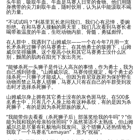
头牛前，吸取牛血。牛血是马赛人日常的食物。他们用随
身携带的尖刀刺取牛血，随时饮用，认为从中能汲取不竭
的力量。
“不试试吗？”利基里瓦长老问我们。我们心有忌惮，委婉
拒绝。在和马赛人接触的两天里，我们几次看到马赛长者
喝带着温度的牛血，生吃动物内脏、骨髓，勇猛彪悍。
在人群中，我遇到了山姆威尔——一个在今年7月用一支
长矛杀死过狮子的马赛勇士。在其他勇士的簇拥下，山姆
威尔笑得腼腆。这个瘦高小伙和其它马赛勇士没什么区
别，黝黑的肌肉在阳光下发出亮光。
“能够杀死一头狮子是件让人高兴的事情，作为勇士，我为
自己感到骄傲。”山姆威尔说。马赛传统规定，每个勇士必
须杀死一只狮子才能成人。但因为肯尼亚政府为保护野生
动物而禁止马赛人猎狮，马赛人只有在自己的牛群受到攻
击时才选择杀死狮子。
山姆威尔身上拥有其它勇士没有的灰色斑马纹。在500多
名勇士中，只有几个人身上绘有这种条纹，有的是因为杀
死狮子，有的是因为杀死部族的敌人。
“我能带你去看看（杀死狮子后）部落奖给我的牛吗”？“你
能为我和我的母亲拍张照吗”？虽然英语不太熟练，但山姆
威尔总是尽量有礼貌地向我发问。这个猎狮人还热情地为
我取了一个马赛名“Lemayan”，意为“祝福”。