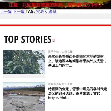
上一篇
下一篇
TAG:
穴居人
遗址
TOP STORIES
五千年前，人类在迁
果实生长在墨西哥南部的本地鳄梨树
上。该地区本地鳄梨树果实外皮光滑，
基因上与超市...
在农业兴起的几个世
特塞湖的鱼笼，背景中可见石器时代定
居区的部分遗迹。图片来源：古代，
https://doi...