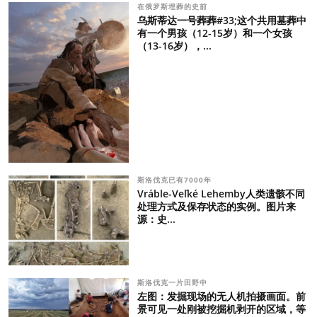
在俄罗斯埋葬的史前
乌斯蒂达一号葬葬#33;这个共用墓葬中
有一个男孩（12-15岁）和一个女孩
（13-16岁），...
斯洛伐克已有7000年
Vráble-Veľké Lehemby人类遗骸不同
处理方式及保存状态的实例。图片来
源：史...
斯洛伐克一片田野中
左图：发掘现场的无人机拍摄画面。前
景可见一处刚被挖掘机剥开的区域，等