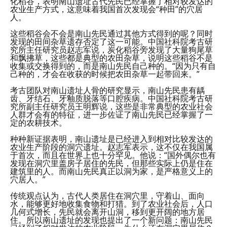
化稻谷，表明南山遗址古代先民已经掌握了相对较发达的
农业生产方式，这意味着我国首次发现会“种田”的穴居
人。
这些稻谷会不会是南山先民通过其他方式得到的呢？同时
发现的田间杂草遗存否定了这一可能。中国社科院考古研
究所主任研究员赵志军说，炭化稻谷旁发现了大量狗尾草
和飘拂草，这些都是典型的农田杂草，说明这些稻谷不是
收集或交换得到的，而是南山先民自己种的。“因为只有自
己种的，才会在收获的时候把农田杂草一起带回来。”
考古团队对南山遗址人骨的研究显示，南山先民患有龋
齿、牙结石、牙釉质脱落等口腔疾病。中国社科院考古研
究所副主任研究员王明辉说，这些是非常典型的农业社会
人群才会有的特征，进一步佐证了南山先民已经掌握了一
定的农耕技术。
种种新证据表明，南山遗址是已经进入到相对比较发达的
农业生产阶段的洞穴遗址。赵志军表示，这不仅在我国属
于首次，而且在世界上也十分罕见。他说：“国外偶尔也有
发现在洞穴里盖房子居住的先民，但那些实际上仍是住在
建筑里的人。而南山先民真正以洞为家，是严格意义上的
穴居人。”
传统观点认为，古代人类居住在洞穴里，守着山、面向
水，能够更好地收集食物和打猎。到了农业社会后，人口
几何式增长，先民就会离开山洞，移到更开阔的地方居
住。所以南山遗址的发现也提出了一个新问题：南山先民