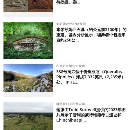
待挖掘。选...
新石器时代DNA显示
索尔苏姆巨石墓（约公元前3100年）的
重建。基因分析显示，埋葬者中包括来
自约250公...
在西班牙洞穴中发现
338号洞穴位于努里亚谷（Queralbs，
Ripollès）海拔7,332英尺（2,235米）
处。 IPHE...
科学家们正在争论南
这张由Todd Surovell提供的2023年图
片展示了智利的蒙特维德考古遗址和
Chinchihuapi...