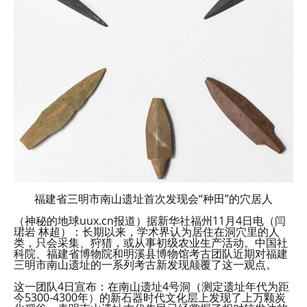
福建省三明市南山遗址首次发现会“种田”的穴居人
（神秘的地球uux.cn报道）据新华社福州11月4日电（闫
珺岩 林超）：长期以来，学术界认为居住在洞穴里的人
类，只会采集、狩猎，或从事初级农业生产活动。中国社
科院、福建省博物院和明溪县博物馆考古团队近期对福建
三明市南山遗址的一系列考古新发现颠覆了这一观点。
这一团队4日宣布：在南山遗址4号洞（测定遗址年代为距
今5300-4300年）的新石器时代文化层上发现了上万颗炭