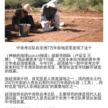
中肯考古队在非洲7万年前地层里发现了这个
（神秘的地球uux.cn报道）据新华国际（卢朵宝 王
腾）：“我从哪里来”这个问题，尤其令来自河南的青年考
古学者赵清坡着迷。今年9月，赵清坡与一群中肯考古学
家来到位于非洲东部的肯尼亚，希望在这里寻找解开谜底
的线索。
据赵清坡介绍，肯尼亚是人类发源地之一，境内曾出土约
250万年前的人类化石和约300万年前的石器（工具），同
时也是“现代人非洲起源说”的重要地区之一。
赵清坡所在的中肯联合考古队，主要研究的便是现代人起
源问题。到底现代人是否起源于非洲？考古队希望从发掘
中寻找答案。