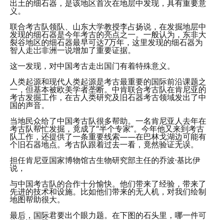
出土的细石器，是该地区首次在地层中发现，具有重要意
义。
联合考古队领队、山东大学教授李占扬说，在发掘地层中
发现的细石器是今年考古的亮点之一。一般认为，东非大
裂谷地区的细石器最早可达7万年，这里发现的细石器为
智人走岀非洲一说增加了重要证据。
这一发现，对中国考古走出国门有着特殊意义。
人类起源和现代人类起源是考古最重要的国际前沿课题之
一，但基本被欧美学者垄断。中肯联合考古队在肯尼亚的
考古发掘工作，在古人类研究及旧石器考古领域发出了中
国的声音。
当地民众给了中国考古队很多帮助。一名肯尼亚人去年在
考古队帮忙发掘，竟成了“半个专家”。今年他又来到考古
队工作，还提供了一条重要线索——在巴林戈湖边可能有
个旧石器地点。考古队跟着过去一看，竟然验证无误。
担任肯尼亚国家博物馆古生物研究部主任的乔波·基比伊
说，
与中国考古队的合作十分愉快。他们带来了经验，带来了
先进的技术和设施。比如他们带来的无人机，对我们绘制
地图帮助很大。
最后，国际君要出个眼力题。在下图的石头里，哪一件可