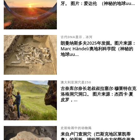
牙。 图片：爱达伦 （神秘的地球uu...
古代DNA显示，冰河
朗曼纳斯多夫2025年发掘。图片来源：
Marc Händel/奥地利科学院（神秘的
地球uu...
澳大利亚洞穴是250
古奈库尔奈长老叔叔拉塞尔·穆莱特在克
洛格洞穴洞口。 图片来源：杰西卡·夏
皮罗，...
史前绘画中的动物揭
来自卢门查洞穴（巴斯克地区莱凯蒂
奥）的面板，描绘两头向左的野牛形象