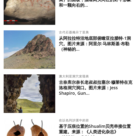
和一颗向右的...
古代石器揭示了亚美
从阿拉拉特洼地底部俯瞰亚拉腊特-1洞
穴。图片来源：阿里尔·马林斯基·布勒
（神秘的...
澳大利亚洞穴发现表
古奈库尔奈长老叔叔拉塞尔·穆莱特在克
洛格洞穴洞口。图片来源：Jess
Shapiro, Gun...
在以色列沙漠中的岩
基于压痕位置的Shualim贝壳串接位置
重建。来源：《人类进化杂志》