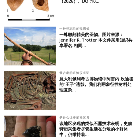
（2026）。DOI:10...
一种标志性的投掷长
一尊雕刻精美的圣物。图片来源：
Jennifer R. Trotter 本文件采用知识共
享署名-相同...
最古老的哀悼仪式证
意大利佩利考古博物馆中阿雷内·坎迪德
的“王子”遗骸。我们利用象征性材料处
理复杂...
是什么让史前社区具
该地区发现的类似石器技术表明，史前
狩猎采集者尽管生活在分散的小群体
中，仍维持着...