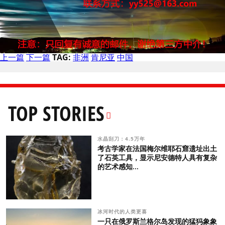
上一篇
下一篇
TAG:
非洲
肯尼亚
中国
TOP STORIES
水晶刮刀：4.5万年
考古学家在法国梅尔维耶石窟遗址出土
了石英工具，显示尼安德特人具有复杂
的艺术感知...
冰河时代的人类更喜
一只在俄罗斯兰格尔岛发现的猛犸象象