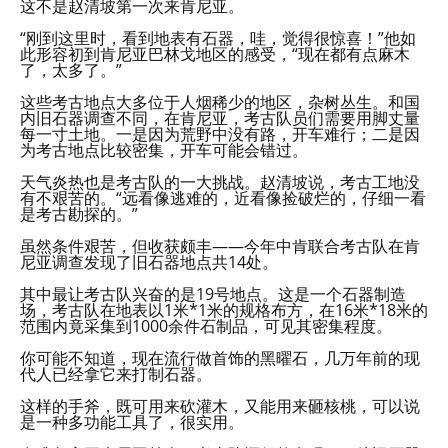
这不是赵清坡第一次来肯尼亚。
“刚到这里时，看到地表有石器，哇，觉得很惊喜！”他如
此形容初到肯尼亚巴林戈地区的感受，“现在都有点麻木
了，太多了。”
这些考古地点大多位于人烟稀少的地区，杂树丛生。和国
内旧石器调查不同，在肯尼亚，考古队员们需要用脚丈量
每一寸土地。一是因为荒野中没有路，开车难行；二是因
为考古地点比较密集，开车可能会错过。
天气炎热也是考古队的一大挑战。赵清坡说，考古工地没
有不艰苦的。“远看像逃难的，近看像捡破烂的，仔细一看
是考古勘探的。”
虽然条件艰苦，但收获颇丰——今年中肯联合考古队在肯
尼亚调查发现了旧石器地点共14处。
其中最让考古队兴奋的是19号地点。这是一个石器制造
场，考古队在地表以1米*1米的规格布方，在16米*18米的
范围内竟采集到1000余件石制品，可见其密集程度。
你可能不知道，现在流行做首饰的黑曜石，几万年前的现
代人已经拿它来打制石器。
这样的手斧，既可用来砍灌木，又能用来砸核桃，可以说
是一种多功能工具了，很实用。