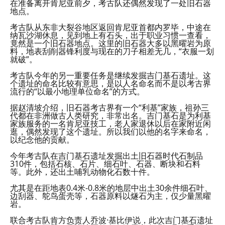
在准备离开肯尼亚前夕，考古队还偶然发现了一处旧石器
地点。
考古队从东非大裂谷地区返回肯尼亚首都内罗毕，中途在
纳瓦沙湖休息，见到地上有石头，出于职业习惯一查看，
竟然是一个旧石器地点。这里的旧石器大多以黑曜岩为原
料，地表刮削器锋利度与现在的刀子相差无几，“衣服一划
就破”。
考古队今年的另一重要任务是继续发掘吉门基石遗址。这
个遗址的命名比较有意思，是以人名命名而不是以考古界
流行的“以最小地理单位命名”的方式。
据赵清坡介绍，旧石器考古界有一个“利基”家族，祖孙三
代都在非洲做古人类研究，非常出名。吉门基石是为利基
家族服务的一名肯尼亚技工，老人家退休以后在家附近闲
逛，偶然发现了这个遗址。所以我们以他的名字来命名，
以纪念他的贡献。
今年考古队在吉门基石遗址发掘出土旧石器时代石制品
310件，包括石核、石片、细石叶、石器、断块和石料
等。此外，还出土哺乳动物化石数十件。
尤其是在距地表0.4米-0.8米的地层中出土30余件细石叶、
边刮器、鸵鸟蛋壳等，石器原料以燧石为主，仅少量黑曜
岩。
联合考古队肯方负责人乔波·基比伊说，此次吉门基石遗址