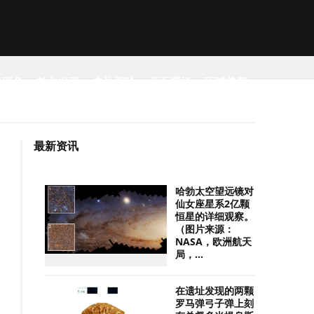
然现象
考古发现
户外探险
桌面壁纸
环球趣闻
最新资讯
哈勃太空望远镜对
仙女座星系2亿颗
恒星的详细观察。
（图片来源：
NASA，欧洲航天
局，...
在遗址发现的两颗
罗马弹弓子弹上刻