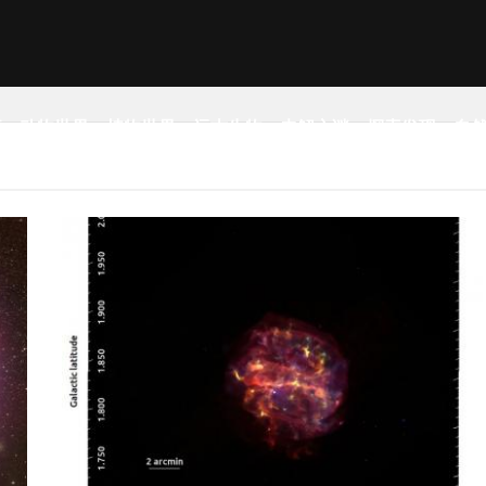
事
动物世界
植物世界
远古生物
未解之谜
探索发现
自