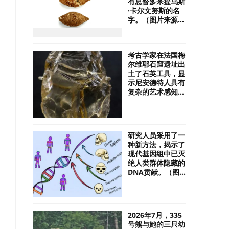
有总督多米提乌斯
·卡尔文努斯的名
字。（图片来源...
考古学家在法国梅
尔维耶石窟遗址出
土了石英工具，显
示尼安德特人具有
复杂的艺术感知...
研究人员采用了一
种新方法，揭示了
现代基因组中已灭
绝人类群体隐藏的
DNA贡献。（图...
2026年7月，335
号熊与她的三只幼