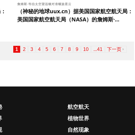
詹姆斯·韦伯太空望远镜对准螺旋星云
局：
（神秘的地球uux.cn）据美国国家航空航天局：
美国国家航空航天局（NASA）的詹姆斯·...
1
2
3
4
5
6
7
8
9
10
...41
下一页
秘
航空航天
界
植物世界
现
自然现象