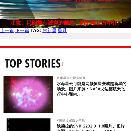
上一篇
下一篇
TAG:
超新星
星系
TOP STORIES
水母星云可能是两颗
水母星云可能是两颗恒星变成超新星的
场景。图片来源：NASA戈达德航天飞
行中心和M. ...
X射线追踪显示年轻
钱德拉的SNR G292.0+1.8照片。图片