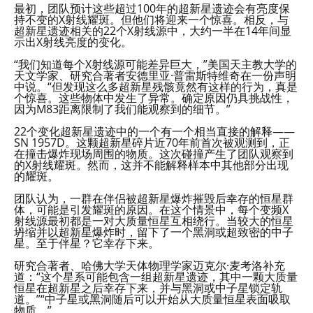
最初，团队预计这些超过100年的超新星遗迹会有亮度保
持不变的X射线耀斑。但他们将迎来一个惊喜。相反，与
超新星遗迹相关的22个X射线源中，大约一半在14年间显
示出X射线亮度的变化。
“我们知道每个X射线源可能差异巨大，”美国天主教大学的
天文学家、研究合著者安德里亚·普雷斯特维奇在一份声明
中说。“但发现这么多超新星残骸竟然有这样的行为，真是
个惊喜。这些物体中发生了异常。确定原因仍具挑战性，
因为M83距离限制了我们能观察到的细节。”
22个变化超新星遗迹中的一个有一个相当直接的解释——
SN 1957D。这颗超新星碎片近70年前首次被观测到，正
在撞击爆炸现场周围的物质。这次碰撞产生了团队观察到
的X射线耀斑。然而，这并不能解释样本中其他部分出现
的耀斑。
团队认为，一群在伴侣被超新星爆炸摧毁后幸存的恒星群
体，可能是引发耀斑的原因。在这个情景中，每个变频X
射线源最初都是一对大质量恒星互相绕行。当较大的恒星
坍缩并以超新星爆炸时，留下了一个黑洞或超致密的中子
星。至于伴星？它幸存下来。
研究合著者、哈佛大学天体物理学家迈克尔·麦考洛补充
道：“这个星系可能包含一组超新星遗迹，其中一颗大质量
恒星在超新星之后幸存下来，并与黑洞或中子星锁定轨
道。”“中子星或黑洞随后可以开始从大质量恒星表面吸取
物质。”