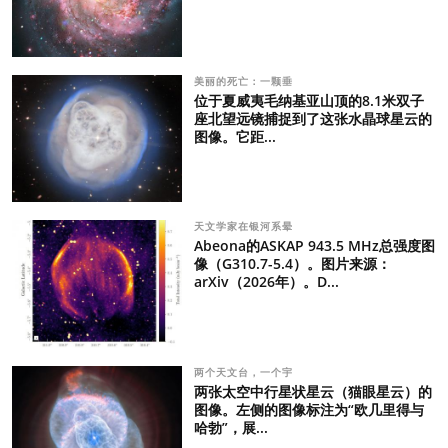
美丽的死亡：一颗垂
位于夏威夷毛纳基亚山顶的8.1米双子
座北望远镜捕捉到了这张水晶球星云的
图像。它距...
天文学家在银河系晕
Abeona的ASKAP 943.5 MHz总强度图
像（G310.7-5.4）。图片来源：
arXiv（2026年）。D...
两个天文台，一个宇
两张太空中行星状星云（猫眼星云）的
图像。左侧的图像标注为“欧几里得与
哈勃”，展...