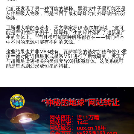
他们还发现了另一种可能的解释。黑洞或中子星可能不是
从伴星吸入物质，而是带回了最初爆炸时向外爆破的部分
物质。
卫斯理大学的合著者、天文学家罗伊·基尔加德说：“这可
能是宇宙循环的例子，即爆炸产生的碎片落回了超新星产
生的天体上。”“而且很可能两种解释都存在——我们样本
中不同的来源可能有不同的来源。”
这些结果也并非M83独有。瓦萨学院的基尔加德和佐伊·霍
伊兰德对附近恒星形成星系M51进行了后续研究，发现了
与超新星遗迹相关的类似变异X射线源群体。这类系统可
能是星系剧烈形成恒星的特征。