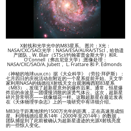
X射线和光学光中的M83星系。 图片：X光：
NASA/CXC/SAO;光学：NASA/ESA/AURA/STScI，哈勃遗
产团队，W. Blair（STScI/约翰霍普金斯大学）和R.
O'Connell（弗吉尼亚大学）;图像处理：
NASA/CXC/SAO/A. Jubett， L. Frattare 和 P. Edmonds
（神秘的地球uux.cn）据《大众科学》（劳拉·拜萨斯）：
七月四日的庆祝活动在附近的一个星系提前开始。天文学
家利用NASA的钱德拉X射线天文台观测梅西耶83星系
（M83），发现了超新星意外的爆炸后果。通常，恒星爆
炸后的余波是一团缓慢消散的滚烫气体云。这次，超新星
碎片异常明亮——就像烟花一样。这颗超新星在最近发表
在《天体物理学杂志》上的一项研究中有详细介绍。
M83位于距离地球约1500万光年的距离，正在高速形成恒
星。利用钱德拉星系14年（2000年至2014年）的数据，
团队捕捉到了此前被确认为超新星遗迹的光源X射线亮度
的一些惊人变化。