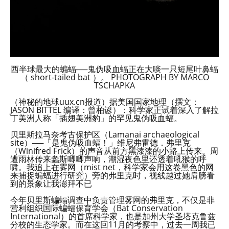
西半球最大的蝙蝠──鬼伪吸血蝠正在大啖一只短尾叶鼻蝠
（ short-tailed bat ）。 PHOTOGRAPH BY MARCO
TSCHAPKA
（神秘的地球uux.cn报道）据美国国家地理（撰文：
JASON BITTEL 编译：曾柏谚）：科学家正试着深入了解拉
丁美洲人称「插翅美洲豹」的罕见鬼伪吸血蝠。
贝里斯拉马奈考古保护区（Lamanai archaeological
site）──「是鬼伪吸血蝠！」维尼弗雷德．弗里克
（Winifred Frick）的声音从前方黑漆漆的小路上传来。周
遭雨林传来螽斯唧唧声响，潮湿夜色里还透着吼猴的呼
啸。我追上在雾网（mist net，科学家会用这卷黑色的网
来捕捉蝙蝠进行研究）旁的弗里克时，视线越过她肩膀看
到的景象让我澎拜不已
今年贝里斯蝙蝠调查中负责管理雾网的弗里克，不仅是非
营利组织国际蝙蝠保育学会（Bat Conservation
International）的首席科学家，也是加州大学圣塔克鲁兹
分校的生态学家。而在这回11月的考察中，过去一周我已