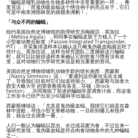
「蝙蝠是哺乳动物生生物多样性中非常重要的一环，」弗
里克说：「而鬼伪吸血蝠这个绝佳例子的亮点在于，它们
可是中南美洲雨林里的插翅美洲豹！」
「与众不同的蝙蝠」
纽约美国自然史博物馆的助理研究员梅丽莎．英加拉
（Melissa Ingala），和同事在蝙蝠皮肤下方植入了一个
小型被动整合标签（Passive Integrated Transponder,
PIT），并采集排遗样本以确认这只雌鬼伪吸血蝠最近吃了
些什么。英加拉说，这样当研究团队二度捕获这只蝙蝠
时，就可以比较排遗样本来确认它的饮食习惯有没有改
变，这对动物行为学研究来说是相当重要的资讯。
美国自然史博物馆哺乳动物学群的馆长南西．西蒙斯
（Nancy Simmons）说：「要逮到这些家伙实在太难
了，导致我们目前对它们知道得很少。」西蒙斯与加拿大
西安大略大学 的荣誉教授布洛克．芬顿（Brock
Fenton），共同筹组了前述的蝙蝠年度调查计画，而这项
工作至今已经产出至少60篇科学出版品。
西蒙斯继续说：「尤其是鬼伪吸血蝠。我猜它们就是在森
林中巡航，寻找小型无脊椎动物，一旦听到哪儿有怪声
音，就会过去调查一番。」
人们一般认为蝙蝠以昆虫、水过或花蜜为食，不过近来一
项研究发现，鬼伪吸血蝠是符合肉食动物条件的九种蝙蝠
之一。