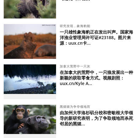
研究发现，象海豹能
一只雄性象海豹正在发出叫声。国家海
洋渔业管理局许可证#23188。图片来
源：uux.cn卡...
加拿大荒野中一只灰
在加拿大的荒野中，一只狼发展出一种
新颖的获取零食方式。视频剧照：
uux.cn/Kyle A...
黑猩猩为争夺领地而
由加州大学洛杉矶分校和密歇根大学领
导的新研究表明，为了争取领地而杀死
邻居的黑猩...