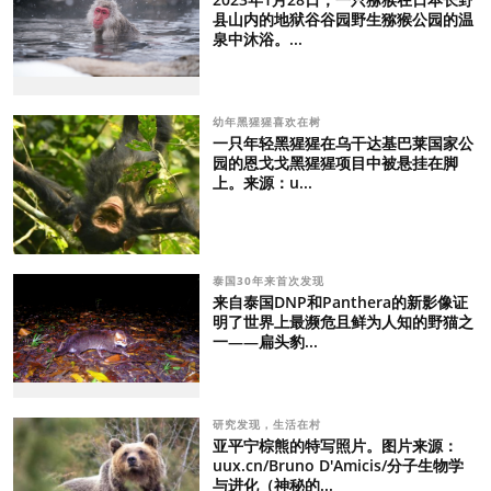
县山内的地狱谷谷园野生猕猴公园的温
泉中沐浴。...
幼年黑猩猩喜欢在树
一只年轻黑猩猩在乌干达基巴莱国家公
园的恩戈戈黑猩猩项目中被悬挂在脚
上。来源：u...
泰国30年来首次发现
来自泰国DNP和Panthera的新影像证
明了世界上最濒危且鲜为人知的野猫之
一——扁头豹...
研究发现，生活在村
亚平宁棕熊的特写照片。图片来源：
uux.cn/Bruno D'Amicis/分子生物学
与进化（神秘的...