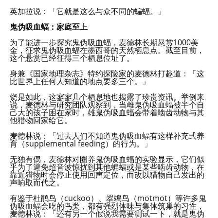
英加拉说：「它就是这么与众不同的蝙蝠。」
鬼伪吸血蝠：家庭至上
为了能进一步探究鬼伪吸血蝠，麦德林长期悬赏1000美
金，征求鬼伪吸血蝠在墨西哥的天然栖息点。截至目前，
这个悬赏已经征得三个栖息位址了。
身兼《国家地理杂志》特约探险家的麦德林打趣道：「这
比世界上任何人知道的地点要多三个。」
饶是如此，这寥寥几个栖息地也揭露了珍贵资讯。举例来
说，麦德林与研究团队观察到，当雌鬼伪吸血蝠被半个自
己大的孩子困在家时，雄鬼伪吸血蝠会带着啮齿动物与其
他猎物回家给它。
麦德林说：「过去人们不知道鬼伪吸血蝠有这样补充式养
育（supplemental feeding）的行为。」
无独有偶，麦德林对圈养鬼伪吸血蝠的实验显示，它们似
乎为了避免超音波惊扰到其他蝙蝠或是某些啮齿动物，在
靠近猎物时会停止使用回声定位，而改以猎物自己发出的
声响取而代之。
有鉴于杜鹃鸟（cuckoo）、翠鴗鸟（motmot）等许多鬼
伪吸血蝠会吃的鸟类，都有强烈体味与集体筑巢的习性，
麦德林说：「还有另一个假说我需要测试一下，就是鬼伪