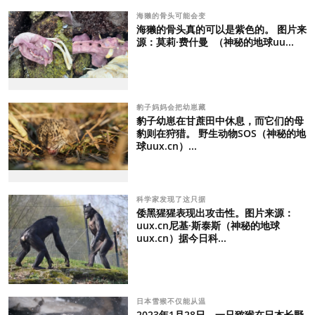
海獭的骨头可能会变
海獭的骨头真的可以是紫色的。 图片来
源：莫莉·费什曼 （神秘的地球uu...
豹子妈妈会把幼崽藏
豹子幼崽在甘蔗田中休息，而它们的母
豹则在狩猎。 野生动物SOS（神秘的地
球uux.cn）...
科学家发现了这只据
倭黑猩猩表现出攻击性。图片来源：
uux.cn尼基·斯泰斯（神秘的地球
uux.cn）据今日科...
日本雪猴不仅能从温
2023年1月28日，一只猕猴在日本长野