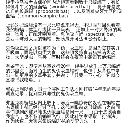
经于拉马奈考古保护区内近距离看到数十只蝙蝠了，有长
得像斗牛犬的襞面蝠（wrinkle-faced bat）、鼻子像是皮
诺丘的长鼻蝠（proboscis bat），以及咧着尖牙笑容的吸
血蝠（common vampire bat）。
上述这些蝙蝠没有一只比鸣禽来得大。不过眼前回头看着
我的蝙蝠，体型可堪比一只乌鸦──还加上一对大野狼的耳
朵、吻鼻，正龇牙咧嘴着。鬼伪吸血蝠（spectral bat）
是西半球最大型的蝙蝠，翅膀展开可达90公分以上。
鬼伪吸血蝠之所以被称为「伪」吸血蝠，是因为它其实并
不吸血，而是以肉类为食。这些顶级掠食者猎捕啮齿动
物、大型昆虫、鸟类，有时还会在夜空中袭击其他蝙蝠。
有鉴于此，即便是从事这行20年、经手过成千上万只蝙蝠
的弗里克，面对陌生的鬼伪吸血蝠时，也伸手从背包中拿
出一副更厚的皮革手套，并说：「只要一不小心，它就会
直接把我咬爆。」
就在上周以前，另一个雾网工作队才刚打破14年来的年度
调查记录，捉到首只雌性的鬼伪吸血蝠。
弗里克将蝙蝠从网上取下，凑近一瞧惊讶的发现在蝙蝠左
右翅膀上都已经打过了孔，这代表眼前这只蝙蝠与之前同
事们抓到的那只雌鬼伪吸血蝠是同一只。 （由于皮膜会自
我愈合，也不影响蝙蝠飞行，因此科学家采取「打洞法」
作为快速、无害采集蝙蝠DNA的研究方法。）