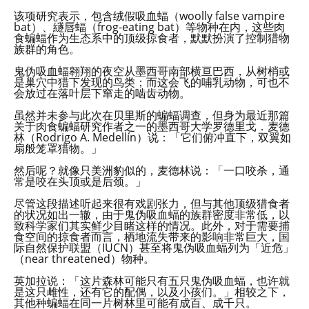
该项研究表示，包含绒假吸血蝠（woolly false vampire
bat）、繸唇蝠（frog-eating bat）等物种在内，这些肉
食蝙蝠作为生态系中的顶级掠食者，默默扮演了控制猎物
族群的角色。
鬼伪吸血蝠翱翔的夜空从墨西哥南部横亘巴西，从树梢或
是巢穴中猎下发现的鸟类；而这会飞的哺乳动物，可也不
会放过在落叶层下窜走的啮齿动物。
虽然并未参与此次在贝里斯的蝙蝠调查，但身为最近那篇
关于肉食蝙蝠研究作者之一的墨西哥大学罗德里戈．麦德
林（Rodrigo A. Medellín）说：「它们俯冲直下，双翼如
扇般笼罩猎物。」
然后呢？就像只美洲豹似的，麦德林说：「一口咬杀，通
常是咬在头顶或是后颈。」
尽管这段描述听起来很有戏剧张力，但与其他顶级猎食者
的状况如出一辙，由于鬼伪吸血蝠的族群密度非常低，以
致科学家们其实鲜少目睹这样的情况。此外，对于需要捕
食空间的掠食者而言，栖地流失带来的影响非常巨大，国
际自然保护联盟（IUCN）甚至将鬼伪吸血蝠列为「近危」
（near threatened）物种。
英加拉说：「这片森林可能只有五只鬼伪吸血蝠，也许就
是这只雌性，还有它的配偶，以及小孩们。」相较之下，
其他种蝙蝠在同一片树林里可能有成百、成千只。