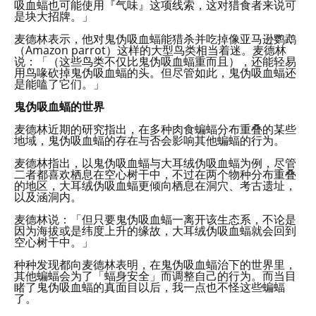
吸血蝠也可能使用『气味』这项线索，这对猎食者来说可
是块大招牌。」
麦德林表示，他对鬼伪吸血蝠能猎杀并吃掉像亚马逊鹦鹉
（Amazon parrot）这样的大型鸟类相当着迷。麦德林
说：「（这些鸟类不仅比鬼伪吸血蝠重而且），还能轻易
用鸟喙砍掉鬼伪吸血蝠的头。但尽管如此，鬼伪吸血蝠还
是能嗑了它们。」
鬼伪吸血蝠的世界
麦德林近期的研究指出，在多种肉食蝙蝠分布重叠的某些
地域，鬼伪吸血蝠的存在与否会影响其他蝙蝠的行为。
麦德林指出，以鬼伪吸血蝠与大耳绒伪吸血蝠为例，尽管
二者都喜欢栖息在空心树干中，不过在两个物种分布重叠
的地区，大耳绒伪吸血蝠更倾向栖息在洞穴、考古遗址，
以及涵洞内。
麦德林说：「但只要鬼伪吸血蝠一离开该生态系，不论是
因为海拔或是纬度上升的缘故，大耳绒伪吸血蝠就会回到
空心树干中。」
种种发现都向麦德林表明，在鬼伪吸血蝠治下的世界里，
其他蝙蝠会为了「蝠身安全」而调整自己的行为。而当目
睹了鬼伪吸血蝠的真面目以后，我一点也不怪这些蝙蝠
了。