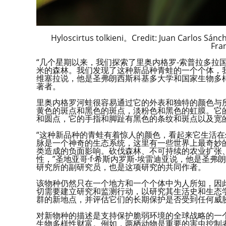
Hyloscirtus tolkieni。Credit: Juan Carlos Sánc
Fra
“几个星期以来，我们探索了里奥内格罗-索普拉多拉国
米的森林。我们发现了这种新品种青蛙的一个个体，我
维塞拉说，他是圣弗朗西斯科基多大学和国家生物多
著者。
里奥内格罗河蛙很容易通过它的外表和独特的颜色与所
黄色的斑点和黑色的斑点，淡粉色和黑色的虹膜。它
和圆点，它的手指和脚趾有黑色的条纹和斑点以及宽
“这种新品种的青蛙有着惊人的颜色，看起来它生活
脉是一个神奇的生态系统，这里有一些世界上最奇妙
类造成的负面影响。砍伐森林、不可持续的农业扩张
性，”圣地亚哥·f·希斯内罗斯-埃雷迪亚说，他是圣
研究所的副研究员，也是这项研究的共同作者。
该物种仍然只在一个地方和一个个体中为人所知，因
切需要建立研究和监测行动，以研究其生活史和生态
群的新地点，并评估它们的长期保护是否受到任何威
对新物种的描述是支持保护脆弱环境的全球战略的一
生物多样性财富。例如，两栖动物是重要的害虫控制