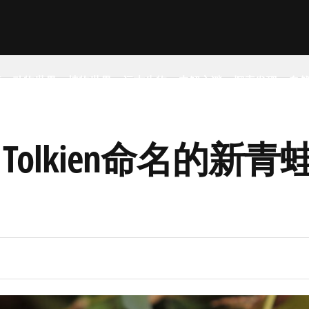
事
动物世界
植物世界
远古生物
未解之谜
探索发现
自
 Tolkien命名的新青蛙物