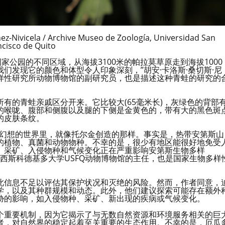
hez-Nivicela / Archive Museo de Zoología, Universidad San
ncisco de Quito
家公园的不同区域，从海拔3100米的帕拉莫草原走到海拔1000
们发现它的颜色和体型令人印象深刻，”胡安·卡洛斯·桑切斯·尼
样性研究所动物博物馆的副研究员，也是描述这种青蛙的研究的
有的青蛙亲戚区分开来。它比较大(65毫米长)，灰绿色的背部
的喉咙、腹部和侧腹以及腿的下侧是金黄色的，带有大的黑色斑
的皮肤条纹。
在幻想的世界里，就像托尔金创造的那样。事实是，热带安第斯山
的植物、真菌和动物物种。不幸的是，很少有地区能很好地免受
、采矿、入侵物种和气候变化正在严重影响安第斯生物多样
弗朗西斯科德基多大学USFQ动物博物馆的主任，也是国家生物多样
此信息不足以评估其保护状况和灭绝的风险。然而，作者同意，
学，以及其种群规模和动态。此外，他们建议探索可能存在额外
胁的影响，如入侵物种、采矿、新出现的疾病或气候变化。
个重要机制，因为它揭示了与无数自然资源和环境服务相关的巨
者，对自然界的稳定起着至关重要的生态作用。不幸的是，厄瓜