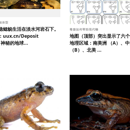
鲵体型
隐鳃鲵生活在淡水河岩石下。
毒腺如何帮助现代蟾
地图（顶部）突出显示了六个
ux.cn/Deposit
地理区域：南美洲 （A）、
（神秘的地球...
（B）、北美 ...