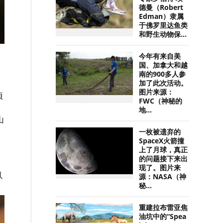
德曼（Robert
Edman）隶属
于佛罗里达鱼类
和野生动物保...
今年有来自美
国、加拿大和越
南的900多人参
加了此次活动。
图片来源：
顷
FWC（神秘的
地...
山
。
一枚被遗弃的
SpaceX火箭撞
上了月球，真正
的问题接下来出
现了。图片来
以
源：NASA（神
秘...
重建拉布雷亚焦
油坑中的“Spea