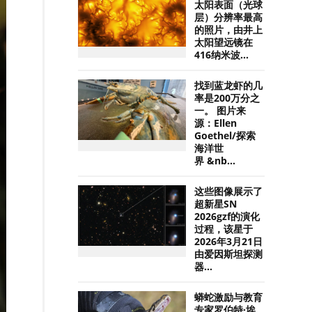
太阳表面（光球
层）分辨率最高
的照片，由井上
太阳望远镜在
416纳米波...
找到蓝龙虾的几
率是200万分之
一。 图片来
源：Ellen
Goethel/探索
海洋世
界 &nb...
这些图像展示了
超新星SN
2026gzf的演化
过程，该星于
2026年3月21日
由爱因斯坦探测
器...
蟒蛇激励与教育
专家罗伯特·埃