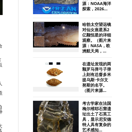
源：NOAA海洋
探索，2026...
哈勃太空望远镜
对仙女座星系2
亿颗恒星的详细
观察。（图片来
合
源：NASA，欧
洲航天局，...
有
在遗址发现的两
点
颗罗马弹弓子弹
上刻有总督多米
提乌斯·卡尔文
人
努斯的名字。
（图片来源...
性
考古学家在法国
迫
梅尔维耶石窟遗
种
址出土了石英工
具，显示尼安德
特人具有复杂的
大
艺术感知...
多