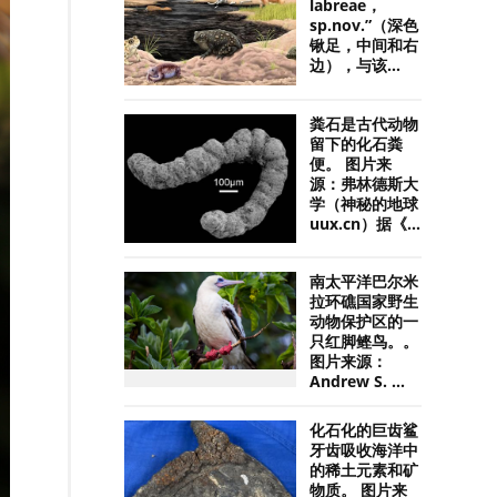
labreae，
sp.nov.”（深色
锹足，中间和右
边），与该...
粪石是古代动物
留下的化石粪
便。 图片来
源：弗林德斯大
学（神秘的地球
uux.cn）据《...
南太平洋巴尔米
拉环礁国家野生
动物保护区的一
只红脚鲣鸟。。
图片来源：
Andrew S. ...
化石化的巨齿鲨
牙齿吸收海洋中
的稀土元素和矿
物质。 图片来