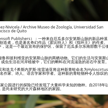
hez-Nivicela / Archive Museo de Zoología, Universidad San
ncisco de Quito
nsoft Publishers）：一种来自厄瓜多尔安第斯山脉的新品种溪
是中土世界的创造者，也是著名奇幻作品《霍比特人》和《指环王》的作者。
的原始溪流中，这是一个最近宣布的保护区，保留了厄瓜多尔东南部数千公
秘鲁和玻利维亚的安第斯山脉的两栖动物。它们的生活与安第斯
。成虫生活在河岸植被中，它们的蝌蚪在河流湍急的岩石中发育
和迭戈·f·希斯内罗斯-埃雷迪亚将这种新青蛙命名为Hyloscirtus
金，著名作家、诗人、语言学家和学者。这种新的青蛙物种令人惊叹的
国家公园进行的探险已经发现了大量科学未知的物种。自2018年
，是尚未研究的大片森林地区的家园。