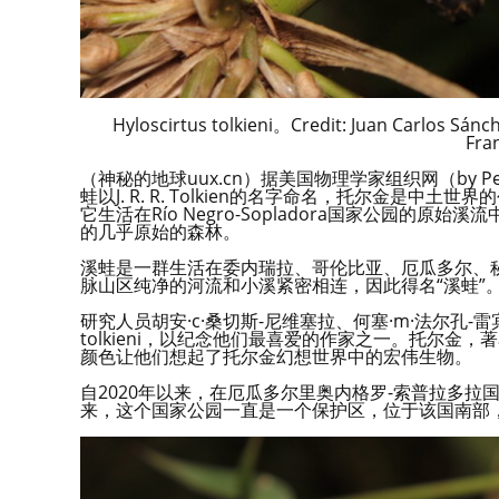
Hyloscirtus tolkieni。Credit: Juan Carlos Sánc
Fra
（神秘的地球uux.cn）据美国物理学家组织网（by Pe
蛙以J. R. R. Tolkien的名字命名，托尔金
它生活在Río Negro-Sopladora国家公园
的几乎原始的森林。
溪蛙是一群生活在委内瑞拉、哥伦比亚、厄瓜多尔、
脉山区纯净的河流和小溪紧密相连，因此得名“溪蛙”
研究人员胡安·c·桑切斯-尼维塞拉、何塞·m·法尔孔-雷宾
tolkieni，以纪念他们最喜爱的作家之一。托尔
颜色让他们想起了托尔金幻想世界中的宏伟生物。
自2020年以来，在厄瓜多尔里奥内格罗-索普拉多拉
来，这个国家公园一直是一个保护区，位于该国南部