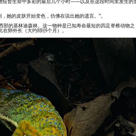
物短暂生命中多彩的最后几个小时——以及在这段时间里发生的
时刻，她的皮肤开始变色，仿佛在说出她的遗言。”。
马达加斯加西部的基林迪森林。这一物种是已知寿命最短的四足脊椎动物之
比在卵外长（大约8到9个月）。