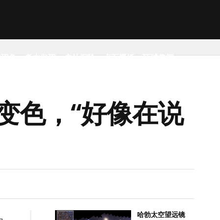
然现象
考古发现
户外探险
桌面壁纸
环球趣闻
变色，“好像在说
哈勃太空望远镜