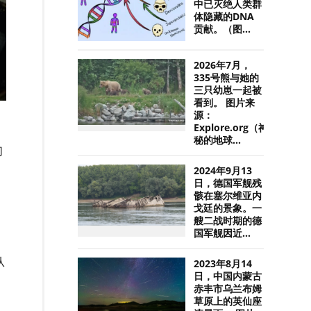
中已灭绝人类群
体隐藏的DNA
贡献。（图...
2026年7月，
335号熊与她的
三只幼崽一起被
看到。 图片来
源：
Explore.org（神
秘的地球...
们
2024年9月13
日，德国军舰残
骸在塞尔维亚内
戈廷的景象。一
艘二战时期的德
国军舰因近...
从
2023年8月14
日，中国内蒙古
赤丰市乌兰布姆
草原上的英仙座