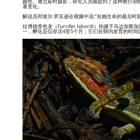
颜色。通过延时摄影，研究人员捕捉到了这种爬行动
著变化。
解说员邦坡尔·罗宾逊在视频中说:“在她生命的最后
拉博德变色龙（Furcifer labordi）拍摄于
一，孵化后仅存活4至5个月；它们在卵内发育的时间