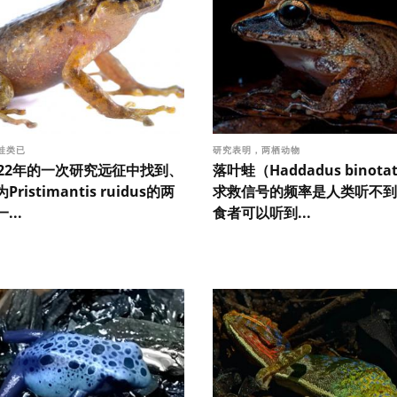
蛙类已
研究表明，两栖动物
022年的一次研究远征中找到、
落叶蛙（Haddadus binot
ristimantis ruidus的两
求救信号的频率是人类听不到
...
食者可以听到...