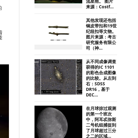
流星雨。 图片
来源：Costf...
的
其他发现还包括
铜皮带扣和19世
纪纽扣等文物。
着
能
图片来源：考古
研究服务有限公
司（神...
从不同成像调查
获得的IC 1101
的彩色合成图像
的比较。从左到
右：SDSS
DR16，基于
DEC...
在月球掠过观测
的第一个班次
中，阿耳忒弥斯
二号机组捕捉到
了月球超过三分
之二的区域...