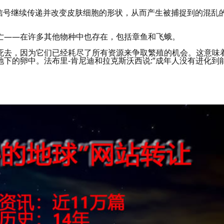
经信号继续传递并改变皮肤细胞的形状，从而产生被捕捉到的混乱
亡——在许多其他物种中也存在，包括章鱼和飞蛾。
死去，因为它们已经耗尽了所有资源来争取繁殖的机会。这意味
下的卵中。法布里-肯尼迪和拉克斯沃西说:“成年人没有进化到