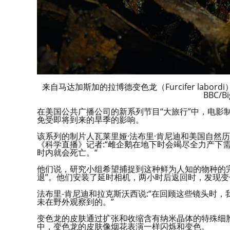
来自马达加斯加的拉博德变色龙（Furcifer labor
BBC/Bi
在美国公共广播公司的新系列节目“大旅行”中，电影
免受即将到来的旱季的影响。
该系列的制片人瓦莱里娅·法布里·肯尼迪和美国自然
《科学直播》记者:“雌企鹅在地下时会竭尽全力产下
时内就会死亡。“
他们说，研究小组希望捕捉到这种鲜为人知的物种的
退”。他们安装了延时相机，两小时后返回时，发现
法布里-肯尼迪和拉克斯沃西说:“在回顾这些镜头时
未在野外观察到的。”
变色龙的皮肤通过扩张和收缩含有纳米晶体的特殊细
中，变色龙的皮肤像烟花表演一样闪烁和变色。