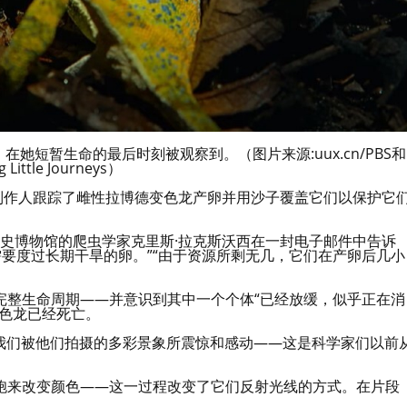
di）在她短暂生命的最后时刻被观察到。（图片来源:uux.cn/PBS和
g Little Journeys）
制作人跟踪了雌性拉博德变色龙产卵并用沙子覆盖它们以保护它
历史博物馆的爬虫学家克里斯·拉克斯沃西在一封电子邮件中告诉
需要度过长期干旱的卵。”“由于资源所剩无几，它们在产卵后几小
完整生命周期——并意识到其中一个个体“已经放缓，似乎正在消
变色龙已经死亡。
，我们被他们拍摄的多彩景象所震惊和感动——这是科学家们以前
胞来改变颜色——这一过程改变了它们反射光线的方式。在片段