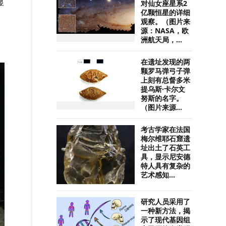
显
对仙女座星系2
亿颗恒星的详细
观察。（图片来
源：NASA，欧
洲航天局，...
在遗址发现的两
颗罗马弹弓子弹
上刻有总督多米
提乌斯·卡尔文
努斯的名字。
（图片来源...
考古学家在法国
梅尔维耶石窟遗
址出土了石英工
具，显示尼安德
特人具有复杂的
艺术感知...
研究人员采用了
一种新方法，揭
示了现代基因组