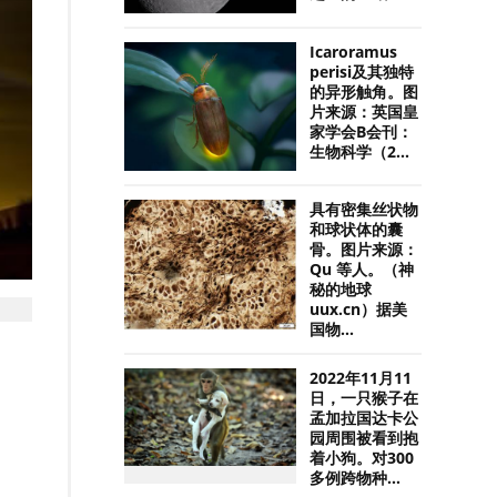
Icaroramus
perisi及其独特
的异形触角。图
片来源：英国皇
家学会B会刊：
生物科学（2...
具有密集丝状物
和球状体的囊
骨。图片来源：
Qu 等人。（神
秘的地球
uux.cn）据美
国物...
2022年11月11
日，一只猴子在
孟加拉国达卡公
园周围被看到抱
着小狗。对300
多例跨物种...