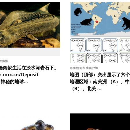
鲵体型
隐鳃鲵生活在淡水河岩石下。
毒腺如何帮助现代蟾
地图（顶部）突出显示了六个
ux.cn/Deposit
地理区域：南美洲 （A）、
（神秘的地球...
（B）、北美 ...