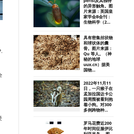
perisi及其独特
的异形触角。图
片来源：英国皇
家学会B会刊：
生物科学（2...
，
具有密集丝状物
和球状体的囊
骨。图片来源：
.
Qu 等人。（神
秘的地球
uux.cn）据美
国物...
全
2022年11月11
日，一只猴子在
孟加拉国达卡公
园周围被看到抱
着小狗。对300
多例跨物种...
受
罗马花费近200
年时间征服伊比