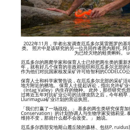
2022年11月，学者出发调查厄瓜多尔莫雷图罗的基塔瓦伊库保护
类。 照片中是该研究的另一位共同作者恩内斯托. 阿贝莱兹. 
为已经灭绝的蛙类蝌蚪。 uux.cn/
厄瓜多尔的两爬学家和保育人士已经把两生类的重新发
年，就有好几个保育的非政府组织和厄瓜多尔北部的社群把Ate
作为他们对抗国家核发采矿许可给智利的CODELCO公
保育人士和科学家警告说，在厄瓜多尔北部的采矿活动侵犯了
地方附近的栖地。 保育人士提起诉讼，指出允许矿
（Intag Valley）内生存的物种。 此外，那些研究也忽
过将近五年对抗矿业公司的法律攻防之后，今年稍早
Llurimagua矿业计划的营运执照。
「我们打赢了一场战役。」 基多的两生类研究保育加巴图中心（Jamb
Conservation）的计划协调人与生物学家安德莉亚. 泰
维持不变，那就什么都不会改变。」 她说。
厄瓜多尔西部安地斯山麓丘陵的森林、包括P. ruid