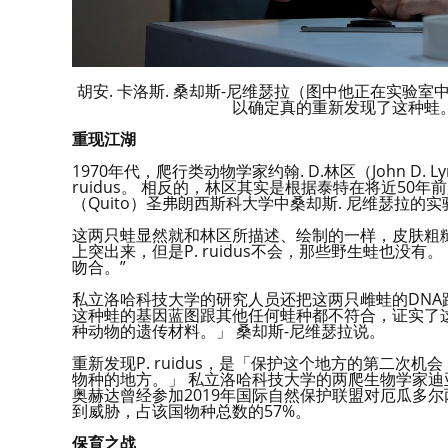
胡安. 卡洛斯. 桑却斯-尼维瑟拉（图中他正在实验室中
以确定真的重新发现了这种蛙。 uux.cn
重现江湖
1970年代，爬行类动物学家约翰. D.林区（John 
ruidus。 相反的，林区其实是根据泰特在将近5
（Quito）圣弗朗西斯科大学中桑却斯. 尼维瑟拉
这两只蛙显然就和林区所描述、绘制的一样，皮肤粗
上突出来，但是P. ruidus不会，那些野生蛙也没
吻合。”
私立洛哈科技大学的研究人员还把这两只雌蛙的DNA跟基因
这种蛙的基因蓝图跟其他任何蛙种都不符合，证实了
种动物的遗传材料。」 桑却斯-尼维瑟拉说。
重新发现P. ruidus，是「保护这个地方的第二
物种的地方。」 私立洛哈科技大学的两爬生物学家迪亚哥. 阿米
奥赫达曾经参加2019年国际自然保护联盟对厄瓜多
到威胁，占该国物种总数的57%。
保育之战