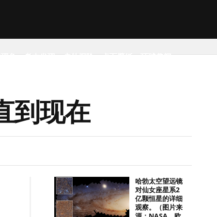
然现象
考古发现
户外探险
桌面壁纸
环球趣闻
直到现在
哈勃太空望远镜
对仙女座星系2
亿颗恒星的详细
观察。（图片来
源：NASA，欧