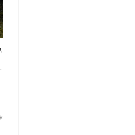
认
─
的
律