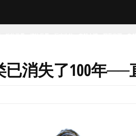
事
动物世界
植物世界
远古生物
未解之谜
探索发现
自
已消失了100年──