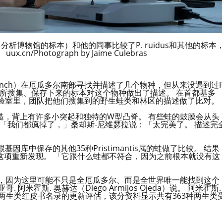
分析博物馆的标本）和他的同事比较了P. ruidus和其他的标本
/Photograph by Jaime Culebras
D. Lynch）在厄瓜多尔南部寻找并描述了几个物种，但从来没遇到过P
0年前所搜集、保存下来的标本对这个物种做出了描述。 在首都基多
的实验室里，团队把他们搜集到的野生蛙类和林区的描述做了比对。
糙，背上有许多小突起和独特的W型凸脊。 有些蛙的鼓膜会从头
有。 「我们都疯掉了，」桑却斯-尼维瑟拉说：「太完美了。 描述完
库中保存的其他35种Pristimantis属的蛙做了比较。 结果
这项重新发现。 「它跟什么蛙都不符合，因为之前根本就没有这
次机会，因为这里可能不只是全厄瓜多尔、而是全世界唯一能找到这个
霍斯. 奥赫达（Diego Armijos Ojeda）说。 阿米霍斯.
尔两生类红皮书名录的更新评估，该分资料显示共有363种两生类