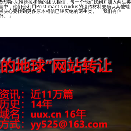
 桑却斯-尼维瑟拉和他的团队相信，每一个他们找到并加入两生类
们会利用Pristimantis ruidus的遗传材料去确认其他蛙
然决心要找到更多原本相信已经灭绝的两生类。 「我们有信
外。」