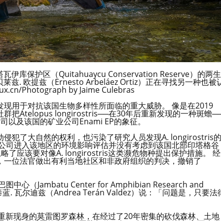
区（Quitahuaycu Conservation Reserve）的两生
欧提兹（Ernesto Arbeláez Ortiz）正在寻找另一种也被
Photograph by Jaime Culebras
现用于对抗该国生物多样性所面临的重大威胁。 像是在2019
lopus longirostris──在30年后重新发现的一种斑蟾─
司以及该国的矿业公司Enami EP的象征。
大自然的权利，也污染了研究人员发现A. longirostris
业公司进入该地区的环境影响评估并没有考虑到该国北部印塔格谷
略了应该要对像A. longirostris这类濒危物种提出保护措施。 经
，一位法官做出有利当地社区和非政府组织的判决，撤销了
atu Center for Amphibian Research and
蓝. 瓦尔迪兹（Andrea Terán Valdez）说：「问题是，只要法
us重新现身的莫雷图罗森林，在经过了20年密集的砍伐森林、土地