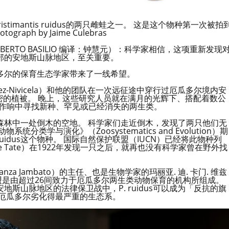
timantis ruidus的两只雌蛙之一。 这是这个物种第一次被拍
tograph by Jaime Culebras
ERTO BASILIO 编译：钟慧元）：科学家相信，这项重新发现
部的安地斯山脉地区，至关重要。
多尔的保育生态学家带来了一线希望。
chez-Nivicela）和他的团队在一次远征途中穿行过厄瓜多尔境内安
t）中浓密的植被。 晚上，这些研究人员就在满月的光辉下、搭配着数公
的隆隆作响中寻找新种、罕见或已经消失的两生类。
森林中一处倒木的空地。 科学家们走近倒木，发现了两只他们无
学与演化》（Zoosystematics and Evolution）期
 ruidus这个物种。 国际自然保护联盟（IUCN）已经将此物种列
ge Tate）在1922年发现一只之后，就再也没有科学家曾在野外找
a Jambato）的主任、也是生物学家的玛丽亚. 迪. 卡门. 维兹
说。 这个联盟是由超过26间致力于厄瓜多尔两生类动物保育的机构所组成。
斯山脉地区的法律保卫战中，P. ruidus可以成为「反抗的旗
为厄瓜多尔劣化得最严重的生态系。