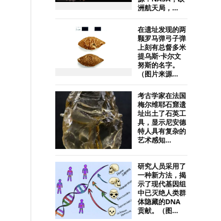
洲航天局，...
在遗址发现的两
颗罗马弹弓子弹
上刻有总督多米
提乌斯·卡尔文
努斯的名字。
（图片来源...
考古学家在法国
梅尔维耶石窟遗
址出土了石英工
具，显示尼安德
特人具有复杂的
艺术感知...
研究人员采用了
一种新方法，揭
示了现代基因组
中已灭绝人类群
体隐藏的DNA
贡献。（图...