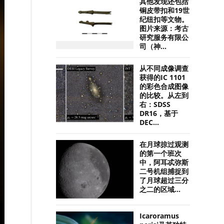
其他发现还包括
铜皮带扣和19世
纪纽扣等文物。
图片来源：考古
研究服务有限公
司（神...
从不同成像调查
获得的IC 1101
的彩色合成图像
的比较。从左到
右：SDSS
DR16，基于
DEC...
在月球掠过观测
的第一个班次
中，阿耳忒弥斯
二号机组捕捉到
了月球超过三分
之二的区域...
Icaroramus