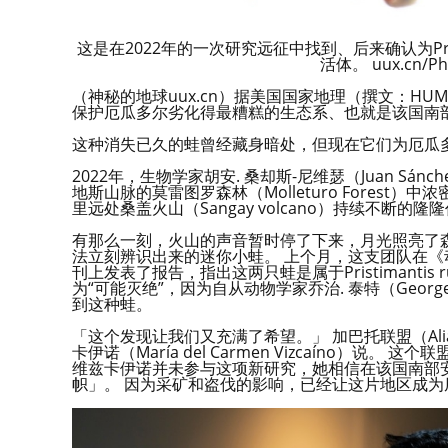
这是在2022年的一次研究远征中找到、后来确认为Pris
活体。 uux.cn/Pho
（神秘的地球uux.cn）据美国国家地理（撰文：HUMB
保护厄瓜多尔劣化得最糟糕的生态系、也就是该国南
这种消失已久的蛙曾经藏身暗处，但现在它们为厄瓜
2022年，生物学家胡安. 桑却斯-尼维瑟（Juan Sán
地斯山脉的莫雷图罗森林（Molleturo Fores
里远处桑盖火山（Sangay volcano）持续不断
有那么一刻，火山的声音暂时停了下来，月光照亮了
法立刻辨识出来的迷你小蛙。 上个月，这支团队在《动物系统分类
刊上发表了报告，指出这两只蛙是属于Pristimantis
为“可能灭绝”，因为自从动物学家乔治. 泰特（Geor
到这种蛙。
「这个发现让我们又充满了希望。」 加巴托联盟（Alianz
卡伊诺（María del Carmen Vizcaíno）
维兹卡伊诺并未参与这项新研究，她相信在该国南部安地
帜」。 因为采矿和盗伐的影响，已经让这片地区成