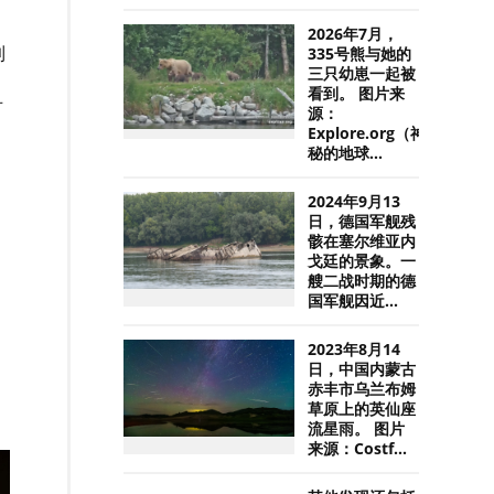
2026年7月，
到
335号熊与她的
三只幼崽一起被
看到。 图片来
对
源：
Explore.org（神
秘的地球...
2024年9月13
日，德国军舰残
骸在塞尔维亚内
戈廷的景象。一
艘二战时期的德
国军舰因近...
2023年8月14
日，中国内蒙古
赤丰市乌兰布姆
草原上的英仙座
流星雨。 图片
来源：Costf...