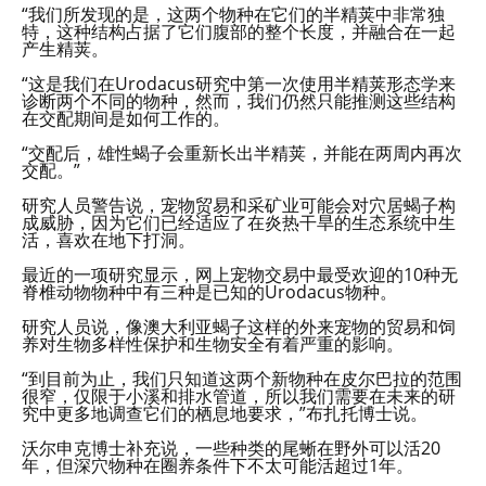
“我们所发现的是，这两个物种在它们的半精荚中非常独
特，这种结构占据了它们腹部的整个长度，并融合在一起
产生精荚。
“这是我们在Urodacus研究中第一次使用半精荚形态学来
诊断两个不同的物种，然而，我们仍然只能推测这些结构
在交配期间是如何工作的。
“交配后，雄性蝎子会重新长出半精荚，并能在两周内再次
交配。”
研究人员警告说，宠物贸易和采矿业可能会对穴居蝎子构
成威胁，因为它们已经适应了在炎热干旱的生态系统中生
活，喜欢在地下打洞。
最近的一项研究显示，网上宠物交易中最受欢迎的10种无
脊椎动物物种中有三种是已知的Urodacus物种。
研究人员说，像澳大利亚蝎子这样的外来宠物的贸易和饲
养对生物多样性保护和生物安全有着严重的影响。
“到目前为止，我们只知道这两个新物种在皮尔巴拉的范围
很窄，仅限于小溪和排水管道，所以我们需要在未来的研
究中更多地调查它们的栖息地要求，”布扎托博士说。
沃尔申克博士补充说，一些种类的尾蜥在野外可以活20
年，但深穴物种在圈养条件下不太可能活超过1年。