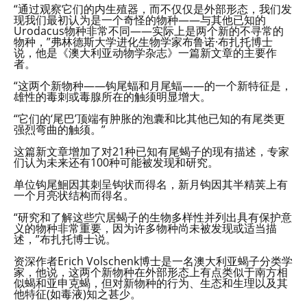
“通过观察它们的内生殖器，而不仅仅是外部形态，我们发
现我们最初认为是一个奇怪的物种——与其他已知的
Urodacus物种非常不同——实际上是两个新的不寻常的
物种，”弗林德斯大学进化生物学家布鲁诺·布扎托博士
说，他是《澳大利亚动物学杂志》一篇新文章的主要作
者。
“这两个新物种——钩尾蝠和月尾蝠——的一个新特征是，
雄性的毒刺或毒腺所在的触须明显增大。
“它们的‘尾巴’顶端有肿胀的泡囊和比其他已知的有尾类更
强烈弯曲的触须。”
这篇新文章增加了对21种已知有尾蝎子的现有描述，专家
们认为未来还有100种可能被发现和研究。
单位钩尾鮰因其刺呈钩状而得名，新月钩因其半精荚上有
一个月亮状结构而得名。
“研究和了解这些穴居蝎子的生物多样性并列出具有保护意
义的物种非常重要，因为许多物种尚未被发现或适当描
述，”布扎托博士说。
资深作者Erich Volschenk博士是一名澳大利亚蝎子分类学
家，他说，这两个新物种在外部形态上有点类似于南方相
似蝎和亚申克蝎，但对新物种的行为、生态和生理以及其
他特征(如毒液)知之甚少。