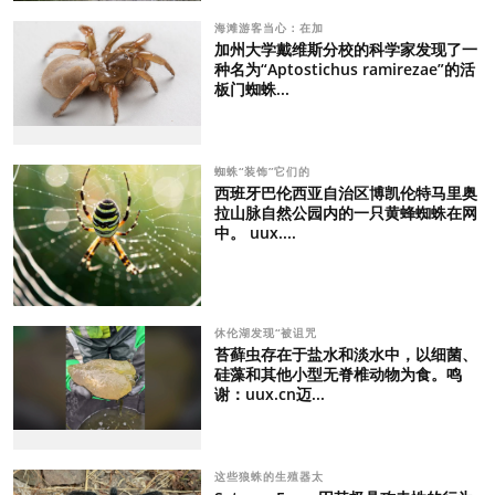
海滩游客当心：在加
加州大学戴维斯分校的科学家发现了一
种名为“Aptostichus ramirezae”的活
板门蜘蛛...
蜘蛛“装饰”它们的
西班牙巴伦西亚自治区博凯伦特马里奥
拉山脉自然公园内的一只黄蜂蜘蛛在网
中。 uux....
休伦湖发现“被诅咒
苔藓虫存在于盐水和淡水中，以细菌、
硅藻和其他小型无脊椎动物为食。鸣
谢：uux.cn迈...
这些狼蛛的生殖器太