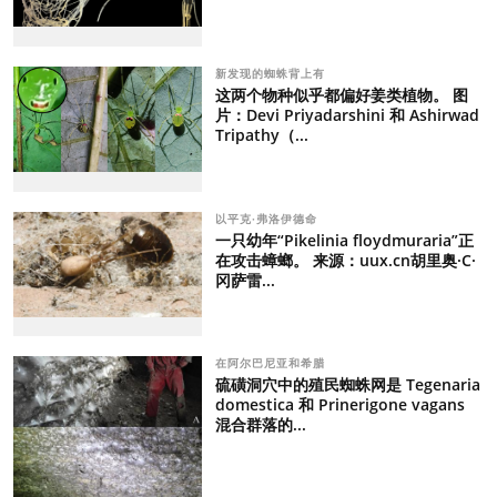
新发现的蜘蛛背上有
这两个物种似乎都偏好姜类植物。 图
片：Devi Priyadarshini 和 Ashirwad
Tripathy（...
以平克·弗洛伊德命
一只幼年“Pikelinia floydmuraria”正
在攻击蟑螂。 来源：uux.cn胡里奥·C·
冈萨雷...
在阿尔巴尼亚和希腊
硫磺洞穴中的殖民蜘蛛网是 Tegenaria
domestica 和 Prinerigone vagans
混合群落的...