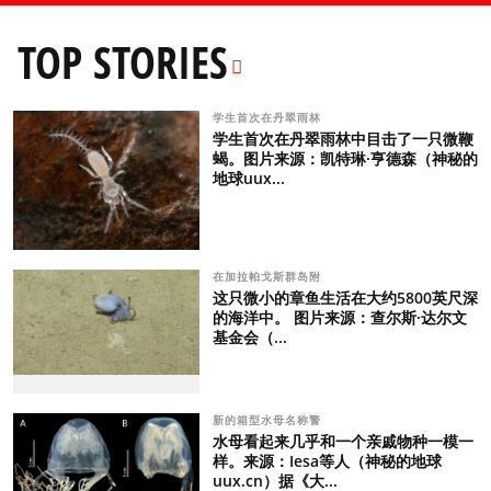
TOP STORIES
学生首次在丹翠雨林
学生首次在丹翠雨林中目击了一只微鞭
蝎。图片来源：凯特琳·亨德森（神秘的
地球uux...
在加拉帕戈斯群岛附
这只微小的章鱼生活在大约5800英尺深
的海洋中。 图片来源：查尔斯·达尔文
基金会（...
新的箱型水母名称警
水母看起来几乎和一个亲戚物种一模一
样。来源：Iesa等人（神秘的地球
uux.cn）据《大...