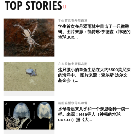
TOP STORIES
学生首次在丹翠雨林
学生首次在丹翠雨林中目击了一只微鞭
蝎。图片来源：凯特琳·亨德森（神秘的
地球uux...
在加拉帕戈斯群岛附
这只微小的章鱼生活在大约5800英尺深
的海洋中。 图片来源：查尔斯·达尔文
基金会（...
新的箱型水母名称警
水母看起来几乎和一个亲戚物种一模一
样。来源：Iesa等人（神秘的地球
uux.cn）据《大...