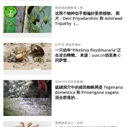
新发现的蜘蛛背上有
这两个物种似乎都偏好姜类植物。 图
片：Devi Priyadarshini 和 Ashirwad
Tripathy（...
以平克·弗洛伊德命
一只幼年“Pikelinia floydmuraria”正
在攻击蟑螂。 来源：uux.cn胡里奥·C·
冈萨雷...
在阿尔巴尼亚和希腊
硫磺洞穴中的殖民蜘蛛网是 Tegenaria
domestica 和 Prinerigone vagans
混合群落的...
海滩游客当心：在加