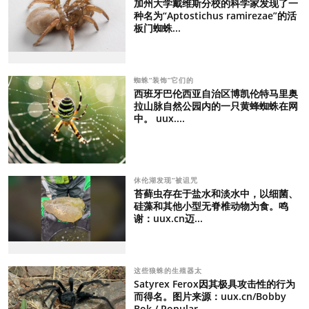
加州大学戴维斯分校的科学家发现了一
种名为“Aptostichus ramirezae”的活
板门蜘蛛...
蜘蛛“装饰”它们的
西班牙巴伦西亚自治区博凯伦特马里奥
拉山脉自然公园内的一只黄蜂蜘蛛在网
中。 uux....
休伦湖发现“被诅咒
苔藓虫存在于盐水和淡水中，以细菌、
硅藻和其他小型无脊椎动物为食。鸣
谢：uux.cn迈...
这些狼蛛的生殖器太
Satyrex Ferox因其极具攻击性的行为
而得名。图片来源：uux.cn/Bobby
Bok / Popular...