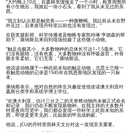
“大约晚上10点，在森林里缓慢走了一个小时，检查周围所
有小生物后，我掀起一块小石头，看到了我从未见过的东
西。
“我立刻认出那是触觉兽——一种微鞭蝎。我以前从未在野
外见过，后来发现丹特里以前也没有发现过。”
在获奖摄影师、科学传播者及蜘蛛专家凯特琳·亨德森的帮
助下，康纳斯后来回到现场拍摄了这些微小动物。
“触足虫极其小，大多数物种的总体长可达1–1.5毫米。它
们没有眼睛，没有色素，大多数物种没有呼吸器官，外骨
骼非常柔软。它们无害，”康纳斯说。
他说该动物属于一种此前未知的触足动物，北昆士兰唯一
有触觉动物的记录是1945年在凯恩斯地区发现的一只标
本。
康纳斯表示，他对自然的终生兴趣促使他攻读澳大利亚叶
螽斯分类学和系统学博士学位。
“在澳大利亚，估计三分之二的无脊椎动物尚未被正式命名
和记录，我们仍在不断发现新物种。在我主持的大多数丹
特里夜间导览中，我们都会发现一些科学上此前未知的东
西，即使是更常见的，比如新的甲虫或蚂蚁。”
他说，JCU的丹特里雨林天文台对这一发现至关重要。