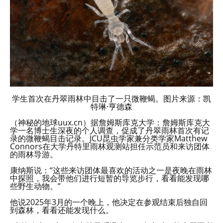
学生首次在丹翠雨林中目击了一只微鞭蝎。图片来源：凯
特琳·亨德森
（神秘的地球uux.cn）据詹姆斯库克大学：詹姆斯库克大
学一名博士生深夜的个人调查，促成了丹翠雨林首次有记
录的微鞭蝎目击记录。JCU昆虫学家兼分类学家Matthew
Connors在大学丹特里雨林观测站担任示范员和来访团体
的雨林导游。
康纳斯说：“这些来访团体最喜欢的活动之一是夜晚在雨林
中探照，我会带他们进行短暂的导览步行，看看能发现哪
些野生动物。”
他说2025年3月的一个晚上，他决定在参观结束后独自回
到森林，看看还能发现什么。