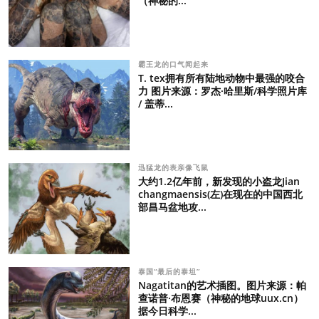
（神秘的...
霸王龙的口气闻起来
T. tex拥有所有陆地动物中最强的咬合
力 图片来源：罗杰·哈里斯/科学照片库
/ 盖蒂...
迅猛龙的表亲像飞鼠
大约1.2亿年前，新发现的小盗龙Jian
changmaensis(左)在现在的中国西北
部昌马盆地攻...
泰国“最后的泰坦”
Nagatitan的艺术插图。图片来源：帕
查诺普·布恩赛（神秘的地球uux.cn）
据今日科学...