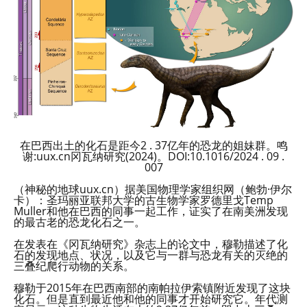
在巴西出土的化石是距今2 . 37亿年的恐龙的姐妹群。鸣
谢:uux.cn冈瓦纳研究(2024)。DOI:10.1016/2024 . 09 .
007
（神秘的地球uux.cn）据美国物理学家组织网（鲍勃·伊尔
卡）：圣玛丽亚联邦大学的古生物学家罗德里戈Temp
Muller和他在巴西的同事一起工作，证实了在南美洲发现
的最古老的恐龙化石之一。
在发表在《冈瓦纳研究》杂志上的论文中，穆勒描述了化
石的发现地点、状况，以及它与一群与恐龙有关的灭绝的
三叠纪爬行动物的关系。
穆勒于2015年在巴西南部的南帕拉伊索镇附近发现了这块
化石。但是直到最近他和他的同事才开始研究它。年代测