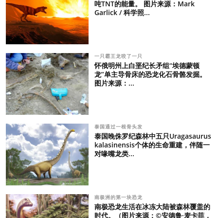
吨TNT的能量。 图片来源：Mark
Garlick / 科学照...
一只霸王龙咬了一只
怀俄明州上白垩纪长矛组“埃德蒙顿
龙”单主导骨床的恐龙化石骨骼发掘。
图片来源：...
泰国通过一根骨头发
泰国晚侏罗纪森林中五只Uragasaurus
kalasinensis个体的生命重建，伴随一
对喙嘴龙类...
南极洲的第一块恐龙
南极恐龙生活在冰冻大陆被森林覆盖的
时代。（图片来源：©安德鲁·麦卡菲，