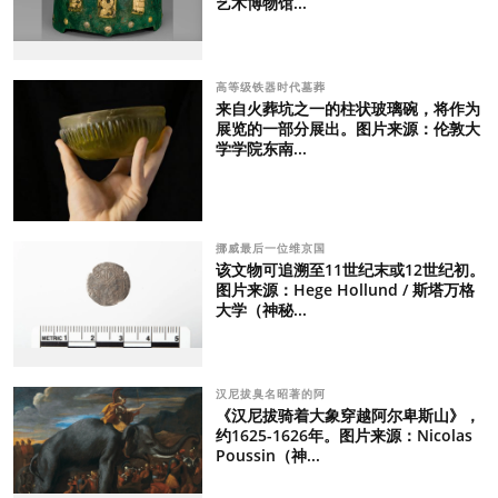
艺术博物馆...
高等级铁器时代墓葬
来自火葬坑之一的柱状玻璃碗，将作为
展览的一部分展出。图片来源：伦敦大
学学院东南...
挪威最后一位维京国
该文物可追溯至11世纪末或12世纪初。
图片来源：Hege Hollund / 斯塔万格
大学（神秘...
汉尼拔臭名昭著的阿
《汉尼拔骑着大象穿越阿尔卑斯山》，
约1625-1626年。图片来源：Nicolas
Poussin（神...