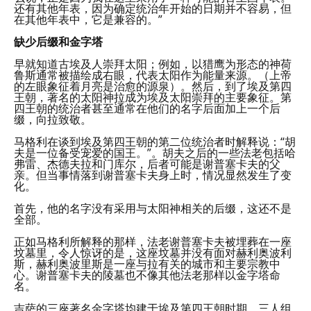
还有其他年表，因为确定统治年开始的日期并不容易，但
在其他年表中，它是兼容的。”
缺少后缀和金字塔
早就知道古埃及人崇拜太阳；例如，以猎鹰为形态的神荷
鲁斯通常被描绘成右眼，代表太阳作为能量来源。（上帝
的左眼象征着月亮是治愈的源泉）。然后，到了埃及第四
王朝，著名的太阳神拉成为埃及太阳崇拜的主要象征。第
四王朝的统治者甚至通常在他们的名字后面加上一个后
缀，向拉致敬。
马格利在谈到埃及第四王朝的第二位统治者时解释说：“胡
夫是一位备受宠爱的国王。”。胡夫之后的一些法老包括哈
弗雷、杰德夫拉和门库尔，后者可能是谢普塞卡夫的父
亲。但当事情落到谢普塞卡夫身上时，情况显然发生了变
化。
首先，他的名字没有采用与太阳神相关的后缀，这还不是
全部。
正如马格利所解释的那样，法老谢普塞卡夫被埋葬在一座
坟墓里，令人惊讶的是，这座坟墓并没有面对赫利奥波利
斯，赫利奥波里斯是一座与拉有关的城市和主要宗教中
心。谢普塞卡夫的陵墓也不像其他法老那样以金字塔命
名。
吉萨的三座著名金字塔均建于埃及第四王朝时期。三人组