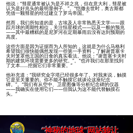
他说：“彗星通常被认为是不祥之兆，但在意大利，彗星被
认为是好兆头的最明显例子。”。“恺撒去世时，奥古斯都
凭借一颗彗星的经过建立了罗马帝国。”
然而，我们所知道的是，古埃及人非常熟悉天文学——跟
踪月球的周期性相位，关注恒星模式——以及一般的预兆
——其中最糟糕的是尼罗河在定期暴雨后没有达到预期的
高度。
这些方面是因为证据而为人所知的，这就是为什么马格利
希望我们很快能偶然发现一些第一手资料，了解谢普塞卡
夫对笼罩他王国的日食的真实看法。他说：“谢普塞卡夫时
期的建筑环境需要更多的研究。”。“也许我们在那里找到
了文本……挖掘它们非常重要。”
他补充道：“我研究金字塔已经很多年了。对我来说，触摸
它是至关重要的。你不能不触摸它就谈论这座纪念
碑。”。“我们有从空中、卫星图像等分析纪念碑的仪器
——我确实在使用它们——但我认为这不能代替触摸石
头。”