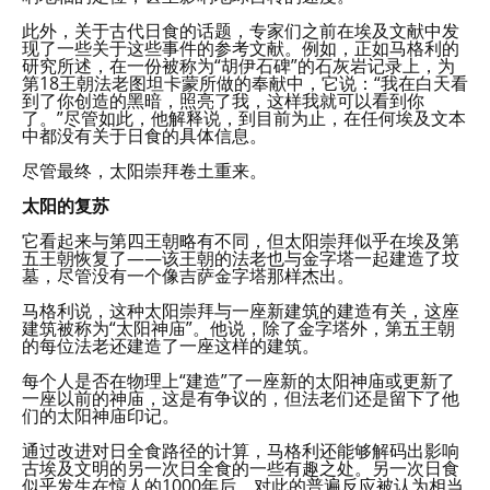
此外，关于古代日食的话题，专家们之前在埃及文献中发
现了一些关于这些事件的参考文献。例如，正如马格利的
研究所述，在一份被称为“胡伊石碑”的石灰岩记录上，为
第18王朝法老图坦卡蒙所做的奉献中，它说：“我在白天看
到了你创造的黑暗，照亮了我，这样我就可以看到你
了。”尽管如此，他解释说，到目前为止，在任何埃及文本
中都没有关于日食的具体信息。
尽管最终，太阳崇拜卷土重来。
太阳的复苏
它看起来与第四王朝略有不同，但太阳崇拜似乎在埃及第
五王朝恢复了——该王朝的法老也与金字塔一起建造了坟
墓，尽管没有一个像吉萨金字塔那样杰出。
马格利说，这种太阳崇拜与一座新建筑的建造有关，这座
建筑被称为“太阳神庙”。他说，除了金字塔外，第五王朝
的每位法老还建造了一座这样的建筑。
每个人是否在物理上“建造”了一座新的太阳神庙或更新了
一座以前的神庙，这是有争议的，但法老们还是留下了他
们的太阳神庙印记。
通过改进对日全食路径的计算，马格利还能够解码出影响
古埃及文明的另一次日全食的一些有趣之处。另一次日食
似乎发生在惊人的1000年后。对此的普遍反应被认为相当