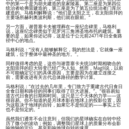
中的第一个是为胡夫建造的皇家陵墓。第二座是为第四位
统治者哈弗雷建造的，第三座是为了第五位统治者门库尔
建造的。马格利解释说：“他们是太阳之王，在太阳崇拜的
主要场所赫利奥波利斯，他们就在眼前。”
另一方面，谢普塞卡夫被埋葬在一座纪念碑里，马格利
说，这座纪念碑类似于尼罗河三角洲圣地布托的建筑。重
要的是，如果你还记得，这是位于公元前2471年日全食路
径中心的地点。
马格利说：“没有人能够解释它，我的想法是，它就像一座
建筑，位于整体中最神圣的地方。”。
同样值得考虑的是，这些与谢普塞卡夫统治时期相吻合的
太阳崇拜的巨大转变已经广为人知。然而，Magli说，以前
不可能确定它们的具体原因，主要是因为在建立连接之
前，需要改进有关古代总体路径的数学计算。
马格利说：“在过去的几年里，专门致力于重建古代日食日
全食日期和路径的同事们取得了巨大进展。”。“很容易知
道古代日食的日期和时间。这只是三个天体的力学——这
很容易。你不知道的是月球本影在地球上的投影位置，因
为这取决于地球的自转，如果它不是恒定的——事实上它
也不是恒定的。”
虽然我们通常不会注意到，但我们的星球确实在自转中经
历了微小的波动；例如，调整我们星球上的质量分布会影
响地轴的定位，甚至影响地球自转的速度。