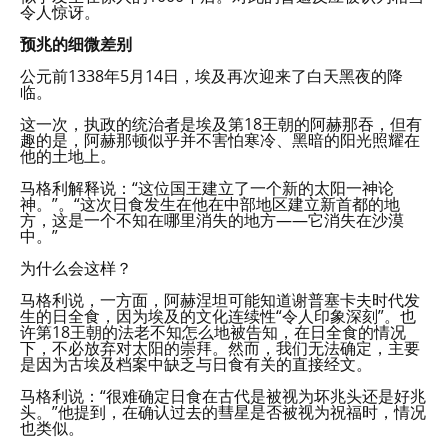
令人惊讶。
预兆的细微差别
公元前1338年5月14日，埃及再次迎来了白天黑夜的降
临。
这一次，执政的统治者是埃及第18王朝的阿赫那吞，但有
趣的是，阿赫那顿似乎并不害怕寒冷、黑暗的阳光照耀在
他的土地上。
马格利解释说：“这位国王建立了一个新的太阳一神论
神。”。“这次日食发生在他在中部地区建立新首都的地
方，这是一个不知在哪里消失的地方——它消失在沙漠
中。”
为什么会这样？
马格利说，一方面，阿赫涅坦可能知道谢普塞卡夫时代发
生的日全食，因为埃及的文化连续性“令人印象深刻”。也
许第18王朝的法老不知怎么地被告知，在日全食的情况
下，不必放弃对太阳的崇拜。然而，我们无法确定，主要
是因为古埃及档案中缺乏与日食有关的直接经文。
马格利说：“很难确定日食在古代是被视为坏兆头还是好兆
头。”他提到，在确认过去的彗星是否被视为祝福时，情况
也类似。