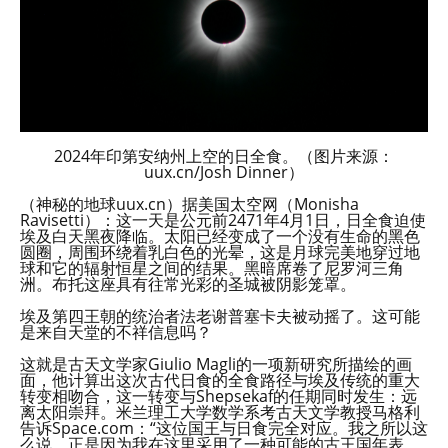
2024年印第安纳州上空的日全食。（图片来源：
uux.cn/Josh Dinner）
（神秘的地球uux.cn）据美国太空网（Monisha
Ravisetti）：这一天是公元前2471年4月1日，日全食迫使
埃及白天黑夜降临。太阳已经变成了一个没有生命的黑色
圆圈，周围环绕着乳白色的光晕，这是月球完美地穿过地
球和它的辐射恒星之间的结果。黑暗席卷了尼罗河三角
洲。布托这座具有往常光彩的圣城被阴影笼罩。
埃及第四王朝的统治者法老谢普塞卡夫被动摇了。这可能
是来自天堂的不祥信息吗？
这就是古天文学家Giulio Magli的一项新研究所描绘的画
面，他计算出这次古代日食的全食路径与埃及传统的重大
转变相吻合，这一转变与Shepsekaf的任期同时发生：远
离太阳崇拜。米兰理工大学数学系考古天文学教授马格利
告诉Space.com：“这位国王与日食完全对应。我之所以这
么说，正是因为我在这里采用了一种可能的古王国年表。