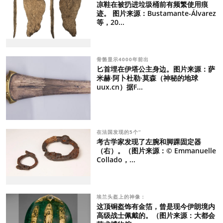
凉鞋在被扔进垃圾桶前有频繁使用痕
迹。 图片来源：Bustamante-Álvarez
等，20...
骨骼显示4000年前出
匕首埋在伊塔公主身边。图片来源：萨
米赫·阿卜杜勒·莫森（神秘的地球
uux.cn）据F...
在法国发现的5个“
考古学家发现了左腕和脚踝固定器
（右）。（图片来源：© Emmanuelle
Collado，...
埃兰头盔上的神像：
这顶铜盔饰有金箔，曾是现今伊朗境内
高级战士佩戴的。（图片来源：大都会