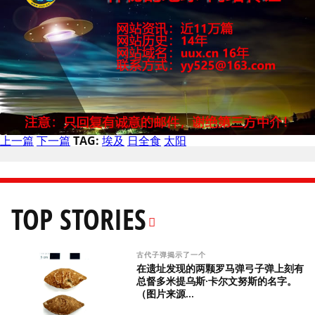
上一篇
下一篇
TAG:
埃及
日全食
太阳
TOP STORIES
古代子弹揭示了一个
在遗址发现的两颗罗马弹弓子弹上刻有
总督多米提乌斯·卡尔文努斯的名字。
（图片来源...