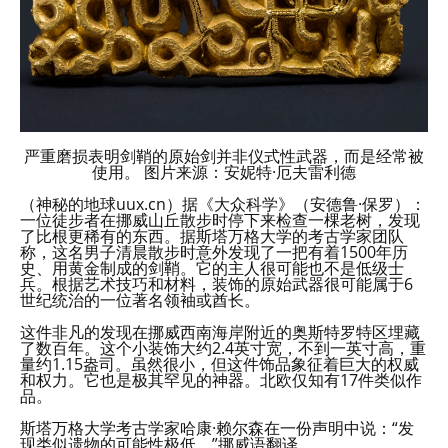
严重磨损表明剑鞘的原始剑并非仪式性武器，而是经常被
使用。 图片来源：安妮特·厄夫雷利德
（神秘的地球uux.cn）据《大众科学》（安德鲁·保罗）：
一位徒步者在挪威山丘散步时停下来检查一棵老树，发现
了比根更稀有的东西。据斯塔万格大学的考古学家团队
称，这名男子清晨散步时意外发现了一把有着1500年历
史、用黄金制成的剑鞘。它的主人很可能也不是低级士
兵。根据艺术技巧和材料，装饰的原始武器很可能属于6
世纪统治的一位著名领袖或酋长。
这件非凡的发现在挪威西南海岸附近的奥斯特罗特区埋藏
了数百年。这个小装饰大约2.4英寸宽，不到一英寸高，重
量约1.15盎司。虽然很小，但这件饰品象征着巨大的权威
和权力。它也是极其罕见的神器。北欧仅知有17件类似作
品。
斯塔万格大学考古学家哈康·赖尔森在一份声明中说：“发
现类似遗物的可能性极低，”挪威语翻译。