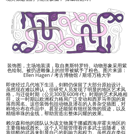
装饰图，主场地装潢，取自奥斯特罗特。动物形象采用紫
色绘制。被扔进雕像上的丝带被赋予了粉色。图片来源：
Ellen Hagen / 考古博物馆 / 斯塔万格大学
即使经过几代地下生活，剑鞘仍保留了大部分原始设计。
虽然现在难以辨认，但研究人员发现了明显的地区艺术风
格，与迁徙时期（公元300至600年代）时期的艺术风格相
符，这一时期以欧洲权力格局广泛变动和西罗马帝国的衰
落而闻名。这些装饰包括动物及潜在的人兽杂交插图，对
称地分布在作品中。甚至还能留有细丝装饰的痕迹，以及
精细串珠的金线，帮助营造出整体闪耀的效果。
赖尔森和他的团队认为该文物属于挪威西海岸霍夫地区的
主要领袖或酋长。这个人可能管理着许多武士追随者，依
靠炫酷的武器来彰显自己的影响力和权力。虽然存在类似