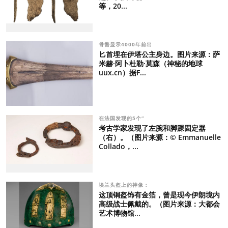
等，20...
骨骼显示4000年前出
匕首埋在伊塔公主身边。图片来源：萨
米赫·阿卜杜勒·莫森（神秘的地球
uux.cn）据F...
在法国发现的5个“
考古学家发现了左腕和脚踝固定器
（右）。（图片来源：© Emmanuelle
Collado，...
埃兰头盔上的神像：
这顶铜盔饰有金箔，曾是现今伊朗境内
高级战士佩戴的。（图片来源：大都会
艺术博物馆...