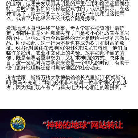
的遗物，但霍夫发现因其明显的严重使用和磨损证据而独
特。当时许多装饰剑纯粹是仪式性的，或仅供展示。在这
种情况下，似乎它的主人实际上在战斗中使用过这把武
器。或者至少他经常在公共场合随身携带。
发现地点本身也讲述了故事。考古学家在检查遗址后确
定，剑鞘并非意外堆积或丢弃，而是被小心地放置在基岩
裂缝中。这强烈暗示金饰最终的命运是献给神灵的宗教供
品。即便如此，这一行为本身也将成为权力和财富的象
征。6世纪对居住在该地区的社区来说尤其艰难，他们面
临许多经济、农业和文化上的考验。放弃如此华丽的装
饰，既是领导者重申权力，又祈求神助的方式。总体而
言，这一发现对考古学家来说是一个非凡的时刻，有助于
他们更好地理解迁徙时期该地区的社会动态。
考古学家、斯塔万格大学博物馆馆长克里斯汀·阿姆斯特
朗-奥马补充道：“我们必须非常感谢一位非常细心的徒步
者，因为我们现在有了与霍夫电力中心相连的新拼图。”