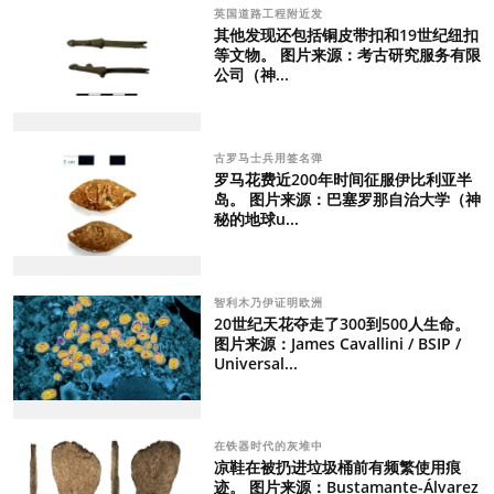
英国道路工程附近发
其他发现还包括铜皮带扣和19世纪纽扣
等文物。 图片来源：考古研究服务有限
公司（神...
古罗马士兵用签名弹
罗马花费近200年时间征服伊比利亚半
岛。 图片来源：巴塞罗那自治大学（神
秘的地球u...
智利木乃伊证明欧洲
20世纪天花夺走了300到500人生命。
图片来源：James Cavallini / BSIP /
Universal...
在铁器时代的灰堆中
凉鞋在被扔进垃圾桶前有频繁使用痕
迹。 图片来源：Bustamante-Álvarez