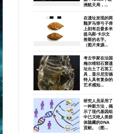
洲航天局，...
在遗址发现的两
颗罗马弹弓子弹
上刻有总督多米
提乌斯·卡尔文
努斯的名字。
（图片来源...
考古学家在法国
梅尔维耶石窟遗
址出土了石英工
具，显示尼安德
特人具有复杂的
艺术感知...
研究人员采用了
一种新方法，揭
示了现代基因组
中已灭绝人类群
体隐藏的DNA
贡献。（图...