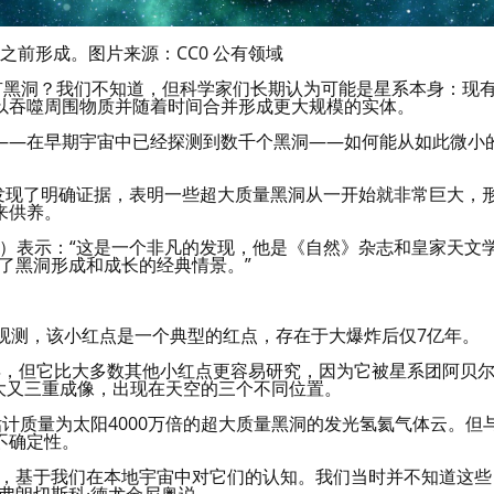
之前形成。图片来源：CC0 公有领域
是先有黑洞？我们不知道，但科学家们长期认为可能是星系本身：现
以吞噬周围物质并随着时间合并形成更大规模的实体。
——在早期宇宙中已经探测到数千个黑洞——如何能从如此微小
员发现了明确证据，表明一些超大质量黑洞从一开始就非常巨大，
来供养。
olino）表示：“这是一个非凡的发现，他是《自然》杂志和皇家天文
了黑洞形成和成长的经典情景。”
）的详细观测，该小红点是一个典型的红点，存在于大爆炸后仅7亿年。
0亿年，但它比大多数其他小红点更容易研究，因为它被星系团阿贝
放大又三重成像，出现在天空的三个不同位置。
估计质量为太阳4000万倍的超大质量黑洞的发光氢氦气体云。但
不确定性。
的，基于我们在本地宇宙中对它们的认知。我们当时并不知道这些