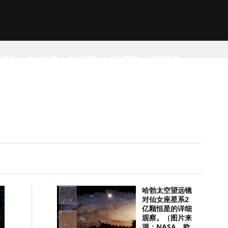
然现象
考古发现
户外探险
桌面壁纸
环球趣闻
哈勃太空望远镜
对仙女座星系2
亿颗恒星的详细
观察。（图片来
源：NASA，欧