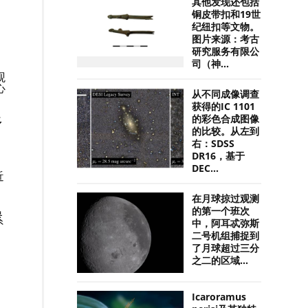
其他发现还包括
铜皮带扣和19世
纪纽扣等文物。
图片来源：考古
研究服务有限公
司（神...
观
心
从不同成像调查
获得的IC 1101
的彩色合成图像
多
的比较。从左到
右：SDSS
DR16，基于
DEC...
近
在月球掠过观测
氧
的第一个班次
系
中，阿耳忒弥斯
二号机组捕捉到
了月球超过三分
之二的区域...
Icaroramus