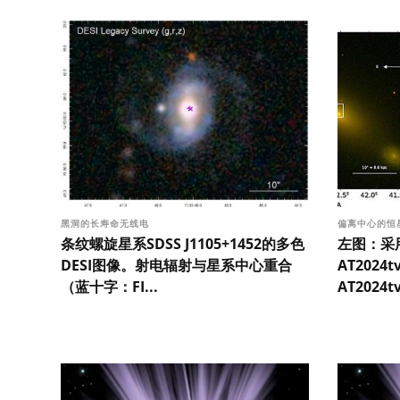
黑洞的长寿命无线电
偏离中心的恒
条纹螺旋星系SDSS J1105+1452的多色
左图：采用
DESI图像。射电辐射与星系中心重合
AT202
（蓝十字：FI...
AT2024