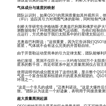
假设是否真的适用于遥远的宇宙，“剑桥大学的合著者
气体成分与速度的映射
团队认识到，如果QSO1的黑洞质量如其外观所示，他
（IFU）追踪其引力对周围气体的影响，同时绘制气
剑桥大学研究生伊格纳斯·尤奥兹巴利斯和佛罗伦萨大
测数据绘制了环绕黑洞的氢气运动图。当他们绘制自
点运行，方式类似于我们太阳系中的行星绕太阳运行
尤奥兹巴利斯说：“这很重要，因为它告诉我们QSO
星星，气体就不会有这么完美的开普勒自转。”
由于开普勒运动受简单的引力定律支配，团队能够利
他们发现，黑洞不仅巨大——大约有5000万个太阳
星系的数千倍，而近邻星系中超大质量黑洞仅占宿主
使用说明书的成分图支持了这些结果，显示整个QSO
气是一个富含恒星和恒星碎片的星系所期望的。QSO
环境之一。
“这是一个非凡的成绩，”迈奥利诺说。“这是大爆炸
致。”团队认为这是一个好迹象，表明用于间接质量
超大质量黑洞起源