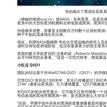
韦伯揭示了黑洞在其星系
（神秘的地球uux.cn）据NASA：先有星系，还
星系中的大型恒星消耗燃料后坍缩形成黑洞，黑洞可
但很难弄清楚，质量是太阳数百万到数十亿倍的黑洞
种子中如此迅速地生长出来。
现在，利用NASA詹姆斯·韦伯太空望远镜的研究人
成时没有恒星坍缩阶段，也没有显著更大的宿主星系
英国剑桥大学的罗伯托·迈奥利诺（Roberto Mai
会月刊研究的合著者。“这是一次范式转变，彻底重温
小红点 QSO1
团队的结论基于对Abell2744-QSO1（QSO1
尽管QSO1直径仅1300光年，其光已传播超过13
2744（潘多拉星系团）引力透镜覆盖。QSO1既被
对QSO1的初步研究显示，它可能不过是环绕着一个
韦伯发现的其他早期黑洞一样，是否真的那么大存在
“此前，早期宇宙中所有对黑洞的质量测量都是间接