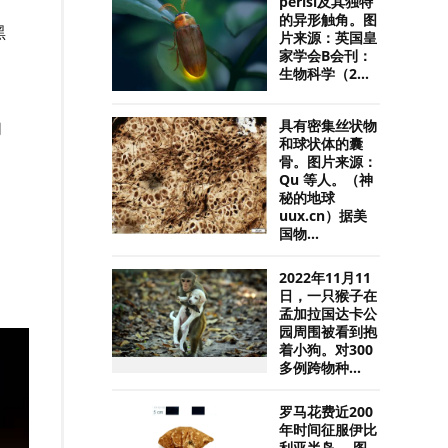
perisi及其独特
的异形触角。图
黑
片来源：英国皇
家学会B会刊：
生物科学（2...
具有密集丝状物
们
和球状体的囊
骨。图片来源：
Qu 等人。（神
秘的地球
uux.cn）据美
国物...
2022年11月11
日，一只猴子在
孟加拉国达卡公
园周围被看到抱
着小狗。对300
多例跨物种...
罗马花费近200
年时间征服伊比