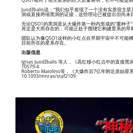
QSO1相对于宿主星系的巨大质量表明，它不可能是
Juodžbalis说：“我们似乎发现了一个没有实质
洞或直接坍缩黑洞的证据，这些理论已被提出但尚未得
无论QSO1的黑洞是从大爆炸第一秒内形成的“重种
肯定是大而存在的，可能正处于围绕它构建星系的早
团队认为像QSO1这样的小红点在早期宇宙中不可能
目前所在的星系存在。
出版信息
Ignas Juodžbalis 等人，《高红移小红点中的直接黑洞
10579-4
Roberto Maiolino等，《大爆炸后7亿年附近
10.1093/mnras/staf2109