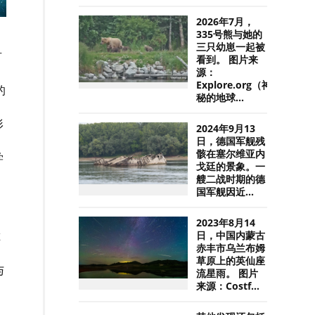
2026年7月，
335号熊与她的
三只幼崽一起被
有
看到。 图片来
源：
Explore.org（神
的
秘的地球...
形
2024年9月13
日，德国军舰残
骸在塞尔维亚内
学
戈廷的景象。一
艘二战时期的德
国军舰因近...
2023年8月14
尔
日，中国内蒙古
赤丰市乌兰布姆
草原上的英仙座
与
流星雨。 图片
来源：Costf...