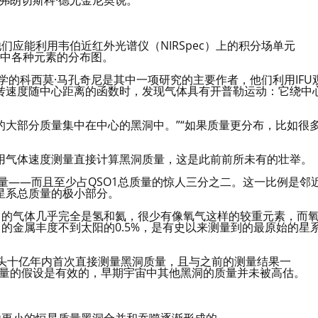
弗朗切斯科·德尤金尼奥说。
们应能利用韦伯近红外光谱仪（NIRSpec）上的积分场单元
体中各种元素的分布图。
学的科西莫·马孔奇尼是其中一项研究的主要作者，他们利用IFU
转速度随中心距离的函数时，发现气体具有开普勒运动：它绕中
。
1的大部分质量集中在中心的黑洞中。”“如果质量更分布，比如很
用气体速度测量直接计算黑洞质量，这是此前前所未有的壮举。
质量——而且至少占QSO1总质量的惊人三分之二。这一比例是邻
星系总质量的极小部分。
1的气体几乎完全是氢和氦，很少有像氧气这样的较重元素，而
1的金属丰度不到太阳的0.5%，是有史以来测量到的最原始的星
后头十亿年内首次直接测量黑洞质量，且与之前的测量结果一
测量的假设是有效的，早期宇宙中其他黑洞的质量并未被高估。