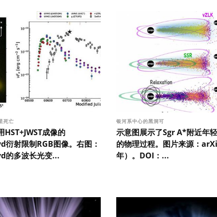
星死亡
银河系中心的黑洞可
HST+JWST成像的
示意图展示了Sgr A*附近年
4tvd衍射限制RGB图像。右图：
的物理过程。图片来源：arXiv
tvd的多波长光变...
年）。DOI：...