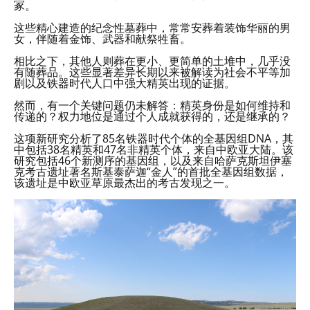
冢。
这些精心建造的纪念性墓葬中，常常安葬着装饰华丽的男
女，伴随着金饰、武器和献祭牲畜。
相比之下，其他人则葬在更小、更简单的土堆中，几乎没
有随葬品。这些显著差异长期以来被解读为社会不平等加
剧以及铁器时代人口中强大精英出现的证据。
然而，有一个关键问题仍未解答：精英身份是如何维持和
传递的？权力地位是通过个人成就获得的，还是继承的？
这项新研究分析了85名铁器时代个体的全基因组DNA，其
中包括38名精英和47名非精英个体，来自中欧亚大陆。该
研究包括46个新测序的基因组，以及来自哈萨克斯坦伊塞
克考古遗址著名斯基泰萨迦“金人”的首批全基因组数据，
该遗址是中欧亚草原最杰出的考古发现之一。