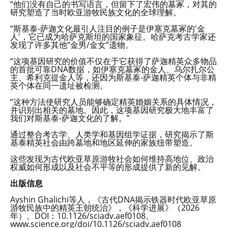
“他们没有自己的书写语言，但留下了宏伟的墓冢，对其的
研究塑造了当时欧亚游牧民族文化的全球理解。
“斯基泰-萨迦文化最引人注目的例子是伊塞克墓冢的'金
人'，它已成为哈萨克斯坦的国家象征。哈萨克考古学家还
发现了许多其他“金男/金女”遗物。
“这项基因研究的价值不仅在于它获得了萨迦精英众多物品
的首批可靠DNA数据，如伊塞克墓冢的金人、乌尔扎尔公
主、希利克提金人等，还因为斯基泰-萨迦精英个体与非精
英个体在同一遗址被检测。
“这种方法使研究人员能够确定精英婚姻关系的具体情况，
并识别出相关的墓地。因此，这项基因研究极大地丰富了
我们对斯基泰-萨迦文化的了解。”
通过整合考古学、人类学和基因组学证据，研究揭示了斯
基泰精英社会由跨墓地和地区延伸的家族纽带塑造。
这些发现为古代欧亚草原游牧社会如何维持高地位、政治
权威如何形成以及社会不平等的形成提供了新的见解。
出版信息
Ayshin Ghalichi等人，《古代DNA揭示铁器时代欧亚草原
游牧民族中的精英王朝统治》，《科学进展》（2026
年）。DOI：10.1126/sciadv.aef0108。
www.science.org/doi/10.1126/sciadv.aef0108