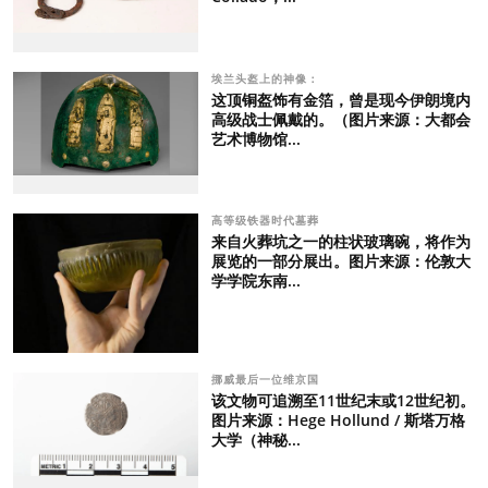
埃兰头盔上的神像：
这顶铜盔饰有金箔，曾是现今伊朗境内
高级战士佩戴的。（图片来源：大都会
艺术博物馆...
高等级铁器时代墓葬
来自火葬坑之一的柱状玻璃碗，将作为
展览的一部分展出。图片来源：伦敦大
学学院东南...
挪威最后一位维京国
该文物可追溯至11世纪末或12世纪初。
图片来源：Hege Hollund / 斯塔万格
大学（神秘...