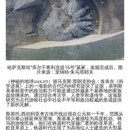
哈萨克斯坦“库尔干希利克提16号”墓冢，发掘完成后。图
片来源：里纳特·朱马塔耶夫
（神秘的地球uux.cn）据马克斯·普朗克协会：发表在《科
学进展》上的一项新的古代DNA研究提供了证据，表明斯
基泰精英中的政治权力可能是通过跨越多个墓葬地的家族
血统继承的。通过结合考古学、人类学和遗传学，这项新
研究为古代游牧社会中社会不平等和政治权威的形成提供
了新的见解。
斯基托-西伯利亚考古地平线出现在公元前一千年，范围从
阿尔泰山脉延伸至黑海。斯基泰人被描绘为高度机动、骑
马的游牧民族，他们在铁器时代穿越广袤的欧亚草原。在
欧亚草原上，铁器时代出现了为高地位人士建造的大型墓