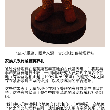
“金人”重建。图片来源：古尔米拉·穆赫塔罗娃
家族关系跨越精英葬礼
通过分析埋葬在精英斯基泰墓地的古代基因组，并将其与
非精英墓葬进行比较，一组国际研究人员发现了跨多个墓
地（有些墓地相距超过100公里/62英里）的精英个体之间
存在紧密亲属关系的证据，以及亲属间的结合迹象。
这些结果表明，精英地位在相互关联的家族血统中得以维
持，这些家族塑造了整个中欧亚草原的政治权威和社会组
织。
“我们并未预料到社会地位会代代相传，但很明显，高地位
个体之间比与埋葬在同一遗址的低阶人更有亲缘关系，”德