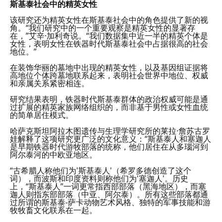
斯基泰社会中的精英女性
该研究还为精英女性在斯基泰社会中的角色提供了新的视
角。“我们研究中的一个重要观察是精英女性的显著存
在，”艾辛·加利奇说。“我们数据集中近一半的精英个体是
女性，表明女性在铁器时代斯基泰社会中占据很高的社会
地位。”
在装饰华丽的墓地中出现的精英女性，以及基因组证据将
高地位个体跨墓地联系起来，表明社会世界中地位、权威
和亲属关系紧密相连。
研究结果表明，铁器时代斯基泰群体的政治权威可能是通
过扩展的精英家族网络组织的，而非基于男性或女性血统
的简单居住模式。
哈萨克斯坦阿拉木图遗传与生理学研究所的莱拉·詹苏古罗
娃解释了这项研究更广泛的文化意义：“斯基泰人和塞迦人
是早期铁器时代游牧部落的统称，他们居住在从多瑙河到
阿尔泰河的中欧亚地区。
“古希腊人称他们为'斯基泰人'（希罗多德创造了这个
词），而波斯和印度资料则称他们为'塞迦人'。历史
上，“斯基泰人”一词更常指西部部落（黑海地区），而塞
迦人则指东部部落（中亚、阿尔泰）。所有这些部落都通
过所谓的斯基泰-萨卡动物艺术风格、独特的军事技能和游
牧牧畜文化联系在一起。