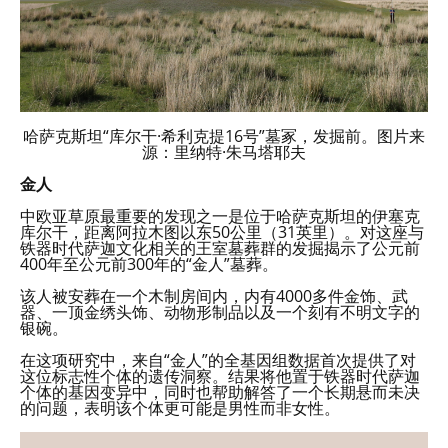
哈萨克斯坦“库尔干·希利克提16号”墓冢，发掘前。图片来
源：里纳特·朱马塔耶夫
金人
中欧亚草原最重要的发现之一是位于哈萨克斯坦的伊塞克
库尔干，距离阿拉木图以东50公里（31英里）。对这座与
铁器时代萨迦文化相关的王室墓葬群的发掘揭示了公元前
400年至公元前300年的“金人”墓葬。
该人被安葬在一个木制房间内，内有4000多件金饰、武
器、一顶金绣头饰、动物形制品以及一个刻有不明文字的
银碗。
在这项研究中，来自“金人”的全基因组数据首次提供了对
这位标志性个体的遗传洞察。结果将他置于铁器时代萨迦
个体的基因变异中，同时也帮助解答了一个长期悬而未决
的问题，表明该个体更可能是男性而非女性。