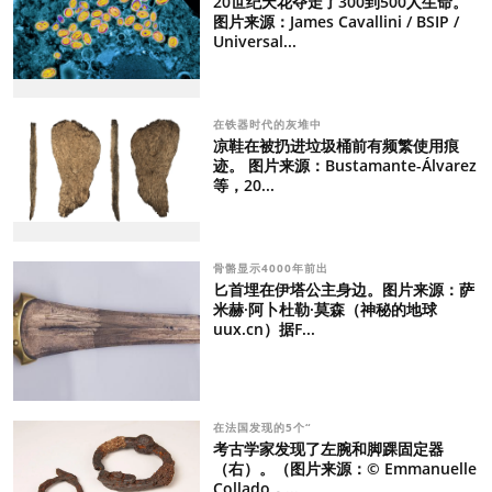
20世纪天花夺走了300到500人生命。
图片来源：James Cavallini / BSIP /
Universal...
在铁器时代的灰堆中
凉鞋在被扔进垃圾桶前有频繁使用痕
迹。 图片来源：Bustamante-Álvarez
等，20...
骨骼显示4000年前出
匕首埋在伊塔公主身边。图片来源：萨
米赫·阿卜杜勒·莫森（神秘的地球
uux.cn）据F...
在法国发现的5个“
考古学家发现了左腕和脚踝固定器
（右）。（图片来源：© Emmanuelle
Collado，...