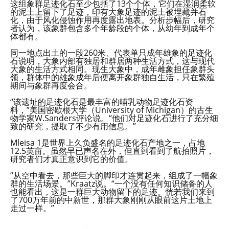
这组象群足迹化石至少包括了13个个体，它们在湿润柔软
的泥土上留下了足迹，印有大象足迹的泥土被埋藏并石
化，由于风化侵蚀作用再度露出地表。分析步幅后，研究
者认为，该象群包含多个年龄段的个体，从幼年到成年个
体都有。
同一地点出土的一段260米、代表单只成年雄象的足迹化
石说明，大象内部有独居和群居两种生活方式，这与现代
大象的生活方式相同。现生大象中，成年雌象担任象群头
领，群体中的雄象成年后便离开象群独自生活，只在繁殖
期间与象群再度会合。
“该遗址的足迹化石是最丰富的哺乳动物足迹化石资
料，”美国密歇根大学（University of Michigan）的古生
物学家W.Sanders评论说。“他们对足迹化石进行了充分细
致的研究，提取了不少有用信息。”
Mleisa 1是世界上久负盛名的足迹化石产地之一，占地
12.5英亩。虽然早已声名在外，但直到看到了航拍照片，
研究者们才真正意识到它的价值。
“从空中看去，那些巨大的脚印才连贯起来，组成了一幅象
群的生活场景。”Kraatz说。“一个没有任何知识储备的人
也能看出，这是一群巨大动物留下的足迹。恍若我们来到
了700万年前的中新世，那群大象刚刚从眼前这片土地上
走过一样。”