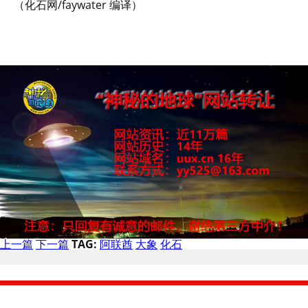
（化石网/faywater 编译）
上一篇
下一篇
TAG:
阿联酋
大象
化石