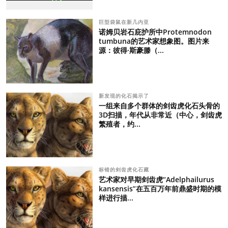
巨型袋鼠在新几内亚
诺姆贝岩石庇护所中Protemnodon
tumbuna的艺术家想象图。图片来
源：彼得·斯豪滕（...
新发现的化石揭示了
一组来自多个群体的剑齿虎化石头骨的
3D扫描，年代从非常近（中心，剑齿虎
繁殖者，约...
标错的剑齿虎化石藏
艺术家对早期剑齿虎“Adelphailurus
kansensis”在五百万年前鼎盛时期的模
样进行描...