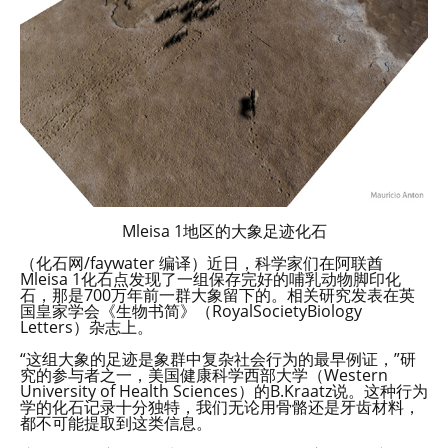
Mleisa 1地区的大象足迹化石
（化石网/faywater 编译）近日，科学家们在阿联酋
Mleisa 1化石点发现了一组保存完好的哺乳动物脚印化
石，那是700万年前一群大象留下的。相关研究发表在英
国皇家学会《生物书简》（RoyalSocietyBiology
Letters）杂志上。
“这组大象的足迹是象群中复杂社会行为的最早例证，”研
究的参与者之一，美国健康科学西部大学（Western
University of Health Sciences）的B.Kraatz说。这种行为
学的化石记录十分独特，我们无论用骨骼还是牙齿材料，
都不可能提取到这类信息。