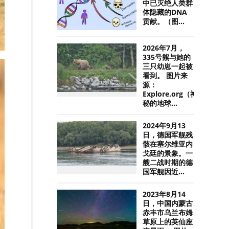
中已灭绝人类群
体隐藏的DNA
贡献。（图...
2026年7月，
335号熊与她的
三只幼崽一起被
看到。 图片来
源：
Explore.org（神
秘的地球...
2024年9月13
日，德国军舰残
骸在塞尔维亚内
戈廷的景象。一
艘二战时期的德
国军舰因近...
2023年8月14
日，中国内蒙古
赤丰市乌兰布姆
草原上的英仙座