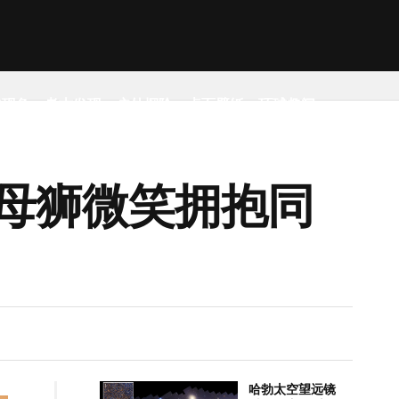
然现象
考古发现
户外探险
桌面壁纸
环球趣闻
母狮微笑拥抱同
哈勃太空望远镜