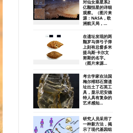
对仙女座星系2
亿颗恒星的详细
观察。（图片来
源：NASA，欧
洲航天局，...
在遗址发现的两
颗罗马弹弓子弹
上刻有总督多米
提乌斯·卡尔文
努斯的名字。
（图片来源...
考古学家在法国
梅尔维耶石窟遗
址出土了石英工
具，显示尼安德
特人具有复杂的
艺术感知...
研究人员采用了
一种新方法，揭
示了现代基因组