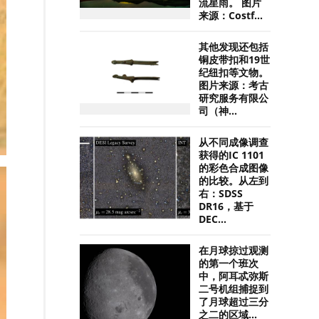
流星雨。 图片
来源：Costf...
其他发现还包括
铜皮带扣和19世
纪纽扣等文物。
图片来源：考古
研究服务有限公
司（神...
从不同成像调查
获得的IC 1101
的彩色合成图像
的比较。从左到
右：SDSS
DR16，基于
DEC...
在月球掠过观测
的第一个班次
中，阿耳忒弥斯
二号机组捕捉到
了月球超过三分
之二的区域...