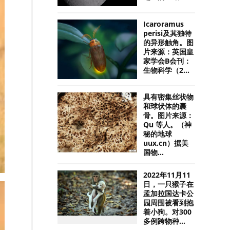
Icaroramus
perisi及其独特
的异形触角。图
片来源：英国皇
家学会B会刊：
生物科学（2...
具有密集丝状物
和球状体的囊
骨。图片来源：
Qu 等人。（神
秘的地球
uux.cn）据美
国物...
2022年11月11
日，一只猴子在
孟加拉国达卡公
园周围被看到抱
着小狗。对300
多例跨物种...