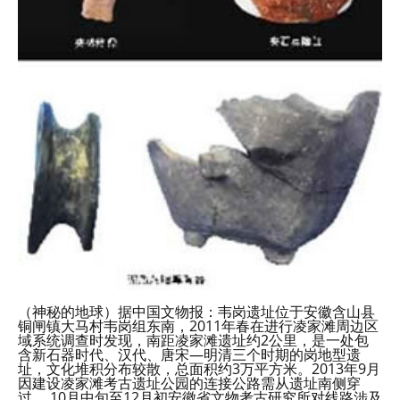
（神秘的地球）据中国文物报：韦岗遗址位于安徽含山县
铜闸镇大马村韦岗组东南，2011年春在进行凌家滩周边区
域系统调查时发现，南距凌家滩遗址约2公里，是一处包
含新石器时代、汉代、唐宋—明清三个时期的岗地型遗
址，文化堆积分布较散，总面积约3万平方米。2013年9月
因建设凌家滩考古遗址公园的连接公路需从遗址南侧穿
过， 10月中旬至12月初安徽省文物考古研究所对线路涉及