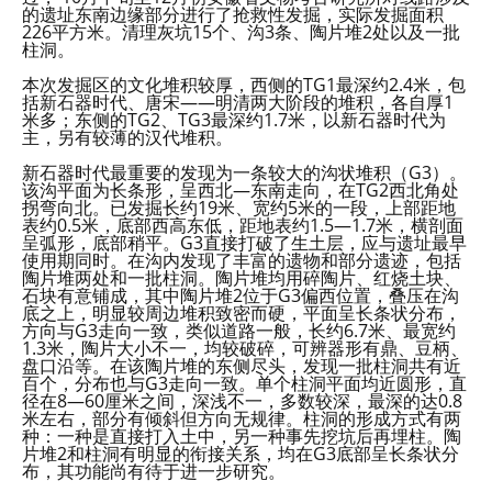
的遗址东南边缘部分进行了抢救性发掘，实际发掘面积
226平方米。清理灰坑15个、沟3条、陶片堆2处以及一批
柱洞。
本次发掘区的文化堆积较厚，西侧的TG1最深约2.4米，包
括新石器时代、唐宋——明清两大阶段的堆积，各自厚1
米多；东侧的TG2、TG3最深约1.7米，以新石器时代为
主，另有较薄的汉代堆积。
新石器时代最重要的发现为一条较大的沟状堆积（G3）。
该沟平面为长条形，呈西北—东南走向，在TG2西北角处
拐弯向北。已发掘长约19米、宽约5米的一段，上部距地
表约0.5米，底部西高东低，距地表约1.5—1.7米，横剖面
呈弧形，底部稍平。G3直接打破了生土层，应与遗址最早
使用期同时。在沟内发现了丰富的遗物和部分遗迹，包括
陶片堆两处和一批柱洞。陶片堆均用碎陶片、红烧土块、
石块有意铺成，其中陶片堆2位于G3偏西位置，叠压在沟
底之上，明显较周边堆积致密而硬，平面呈长条状分布，
方向与G3走向一致，类似道路一般，长约6.7米、最宽约
1.3米，陶片大小不一，均较破碎，可辨器形有鼎、豆柄、
盘口沿等。在该陶片堆的东侧尽头，发现一批柱洞共有近
百个，分布也与G3走向一致。单个柱洞平面均近圆形，直
径在8—60厘米之间，深浅不一，多数较深，最深的达0.8
米左右，部分有倾斜但方向无规律。柱洞的形成方式有两
种：一种是直接打入土中，另一种事先挖坑后再埋柱。陶
片堆2和柱洞有明显的衔接关系，均在G3底部呈长条状分
布，其功能尚有待于进一步研究。