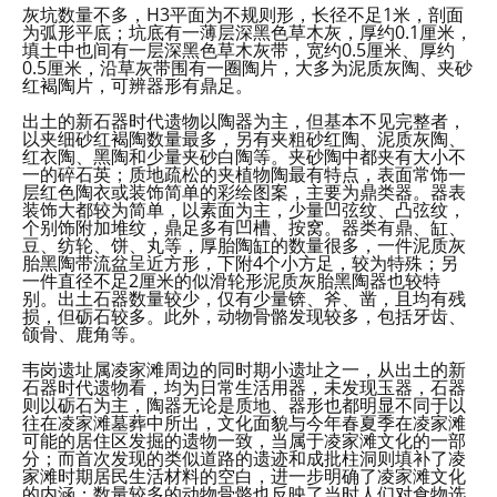
灰坑数量不多，H3平面为不规则形，长径不足1米，剖面
为弧形平底；坑底有一薄层深黑色草木灰，厚约0.1厘米，
填土中也间有一层深黑色草木灰带，宽约0.5厘米、厚约
0.5厘米，沿草灰带围有一圈陶片，大多为泥质灰陶、夹砂
红褐陶片，可辨器形有鼎足。
出土的新石器时代遗物以陶器为主，但基本不见完整者，
以夹细砂红褐陶数量最多，另有夹粗砂红陶、泥质灰陶、
红衣陶、黑陶和少量夹砂白陶等。夹砂陶中都夹有大小不
一的碎石英；质地疏松的夹植物陶最有特点，表面常饰一
层红色陶衣或装饰简单的彩绘图案，主要为鼎类器。器表
装饰大都较为简单，以素面为主，少量凹弦纹、凸弦纹，
个别饰附加堆纹，鼎足多有凹槽、按窝。器类有鼎、缸、
豆、纺轮、饼、丸等，厚胎陶缸的数量很多，一件泥质灰
胎黑陶带流盆呈近方形，下附4个小方足，较为特殊；另
一件直径不足2厘米的似滑轮形泥质灰胎黑陶器也较特
别。出土石器数量较少，仅有少量锛、斧、凿，且均有残
损，但砺石较多。此外，动物骨骼发现较多，包括牙齿、
颌骨、鹿角等。
韦岗遗址属凌家滩周边的同时期小遗址之一，从出土的新
石器时代遗物看，均为日常生活用器，未发现玉器，石器
则以砺石为主，陶器无论是质地、器形也都明显不同于以
往在凌家滩墓葬中所出，文化面貌与今年春夏季在凌家滩
可能的居住区发掘的遗物一致，当属于凌家滩文化的一部
分；而首次发现的类似道路的遗迹和成批柱洞则填补了凌
家滩时期居民生活材料的空白，进一步明确了凌家滩文化
的内涵；数量较多的动物骨骼也反映了当时人们对食物选