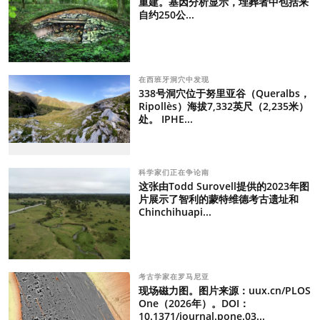
重建。基因分析显示，埋葬者中包括来
自约250公...
在西班牙洞穴中发现
338号洞穴位于努里亚谷（Queralbs，
Ripollès）海拔7,332英尺（2,235米）
处。 IPHE...
科学家们正在争论南
这张由Todd Surovell提供的2023年图
片展示了智利的蒙特维德考古遗址和
Chinchihuapi...
考古学家在罗马尼亚
现场磁力图。图片来源：uux.cn/PLOS
One（2026年）。DOI：
10.1371/journal.pone.03...