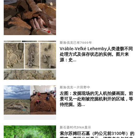
斯洛伐克已有7000年
Vráble-Veľké Lehemby人类遗骸不同
处理方式及保存状态的实例。图片来
源：史...
斯洛伐克一片田野中
左图：发掘现场的无人机拍摄画面。前
景可见一处刚被挖掘机剥开的区域，等
待挖掘。选...
新石器时代DNA显示
索尔苏姆巨石墓（约公元前3100年）的