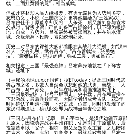
戟、上面挂黄幡豹尾”，相当威武。
但如此将材却人品人缘极差，有勇无谋且为人势利多变，
忘恩负义，小说《三国演义》更将他描绘为“三姓家奴”。
吕布曾仕于丁原董卓却又将二人杀死，后又趁刘备与袁术
交战时，背叛收留自己的刘备而占据徐州，以下邳为根据
地，自成一方势力。吕布最终被曹操围攻，并在洪水灌
城、众叛亲离下投降，被以绞刑处死。
历史上对吕布的评价大多都着眼在其战斗力强横，如“汉末
名人，文有孔融，武有吕布”、“吕布善戟法，骁勇绝
技”、“豪桀纵横，熊据虎跱，强如二袁，勇如吕布”。
相关报道：三国「最强战神」吕布葬身地就在「下邳古
城」遗址下
（神秘的地球uux.cn报道）据ETtoday：提及三国时代武
将吕布之名，多数人自然会联想起他的武勇、善战，「人
中吕布，马中赤兔」，近年在电玩和漫画推波助澜下，
「三国最强战神」封号不胫而走。史书载，吕布和曹操在
下邳激战，最后兵败而死，大陆学者组成考古队，花3年
时间确认了明清时期「下邳古城」位置，同时也发现了的
东汉时期遗址，确认此处即为战神当年丧命之地。
《三国志•吕布传》记载，吕布字奉先，是汉代边疆五原郡
九原人，因骁勇善战在并州任职，先是刺史丁原部从，后
投靠董卓以「父子」相称，但又反叛刺杀主君，之后陆续
在袁术、张杨、袁绍、刘备麾下，最终兵败曹操。吕布一