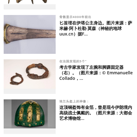
骨骼显示4000年前出
匕首埋在伊塔公主身边。图片来源：萨
米赫·阿卜杜勒·莫森（神秘的地球
uux.cn）据F...
在法国发现的5个“
考古学家发现了左腕和脚踝固定器
（右）。（图片来源：© Emmanuelle
Collado，...
埃兰头盔上的神像：
这顶铜盔饰有金箔，曾是现今伊朗境内
高级战士佩戴的。（图片来源：大都会
艺术博物馆...