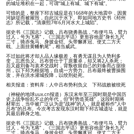
的城址堆积在一起，可谓“城上有城、城下有城”。
可惜的是，整座下邳古城应是在1668年的大地震中，因黄
河缺堤而被摧毁，自此沉于水下。即如同地方史书《邳州
志》所记载，“清康熙7年6月河水大上城陷”。
据史书《三国志》记载，吕布骁勇善战，“布便弓马，臂力
过人，号为飞将”，《三国志平话》更形容他是“身长九尺
二寸，骑赤兔马、身披金铠、头带獬豸冠、使丈二方天
戟、上面挂黄幡豹尾”，相当威武。
不过如此将才却人品人缘极差，有勇无谋且为人势利多
变，忘恩负义。吕布曾仕于丁原董卓，却又将2人杀死；
后又趁刘备与袁术交战时，背叛收留自己的刘备而占据徐
州，以下邳为根据地，自成一方势力。吕布最终被曹操围
攻，并在洪水灌城投降，以绞刑处死。
相关报道：资料库：人中吕布势利负义 下邳战败被绞死
（神秘的地球uux.cn报道）东汉末年至三国时期是中国历
史上战争纷乱不止的年代，但“时势造英雄”，这段时期将
材辈出，当中被广泛认为是“战神”的人，就是被称作“人中
吕布”的吕布。今次考古发现东汉时期下邳古城遗址，就是
其最后葬身之地。
据史书《三国志》记载，吕布骁勇善战，“布便弓马，臂力
过人，号为飞将”，《三国志平话》更形容他是“身长九尺
二寸，骑赤兔马、身披金铠、头带獬豸冠、使丈二方天