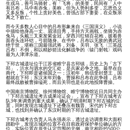
生戎马，善弓马骑射，有「飞将」的美誉，民间有「人中
有吕布，马中有赤兔」美称，但为人势利多变，忘恩负义
又多反叛，个性上贪好美色，曾强占部下妻妾，在众叛亲
离之下败亡。
而今天多数人心目中的吕布形象来自《三国演义》，小说
中描绘他身高一丈、眉清目秀，手持方天画戟，坐骑为赤
兔马，头戴三叉束发紫金冠，穿西川红锦百花袍，披着兽
面吞头连环铠，弓箭随身。在书中，吕布以无敌的勇武冠
绝于世，堪称三国最强武将，刘备、关羽、张飞〈三英战
吕布〉不倒，和以精妙箭法化解战争的〈辕门射戟〉戏码
最为人津津乐道。
下邳古城遗址位于江苏省睢宁县古邳镇，历史上为「古下
邳」，沂水与泗水的交汇处，是兵家必争之地。最早在自
商代，下邳即是诸侯国之一；汉初年，韩信受封楚王，国
都就在下邳；东汉末年刘备、曹操和吕布在此争雄，吕布
最终战败被曹操缢死，而后关羽也是在此地投降曹操。
中国南京博物院、徐州博物馆、睢宁博物馆近日共同主办
「下邳古城遗址考古成果论证会」，宣布了下邳古城考古
队3年来调查的重大成果，确认了明清时期下邳古城的位
置，同时发现古城遗址下还叠压有魏晋、宋代的下邳古
城，也找到并确认了东汉时期的下邳古城遗址。
下邳古城考古负责人马永强表示，透过走访调查和大面积
踏勘中，发现古城的位置不在目前政府保护单位确认的方
位，实际位置在原先认定范围的北侧，南北相距约500公