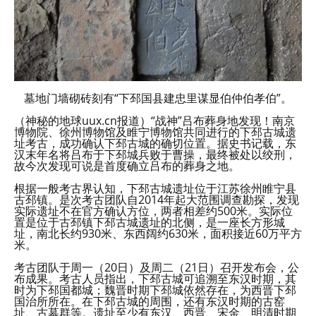
墓地门墙砌砖刻有“下邳国县建忠里谋显伯仲伯孝伯”。
（神秘的地球uux.cn报道）“战神”吕布葬身地发现！南京
博物院、徐州博物馆及睢宁博物馆共同进行的下邳古城遗
址考古，成功确认下邳古城的确切位置。据史书记载，东
汉末年名将吕布于下邳城兵败于曹操，最终被处以绞刑，
故今次发现可说是首度确立吕布的葬身之地。
根据一般考古界认知，下邳古城遗址位于江苏徐州睢宁县
古邳镇。是次考古团队自2014年起大范围调查勘探，发现
实际遗址不在官方确认方位，两者相差约500米。实际位
置是位于古邳镇下邳古城遗址的北侧，是一座长方形城
址，南北长约930米、东西阔约630米，面积接近60万平方
米。
考古团队于周一（20日）及周二（21日）召开发布会，公
布成果。考古人员指出，下邳古城可追溯至东汉时期，其
时为下邳国都城；魏晋时期下邳城依然存在，为西晋下邳
国治所所在。在下邳古城的周围，还有东汉时期的古窑
址、古墓群等。遗址至少有东汉、西晋、宋金、明清时期