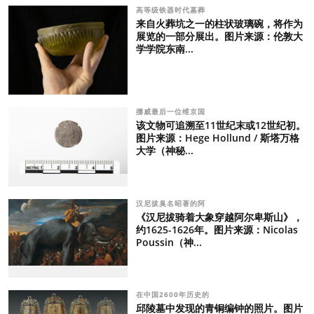
高等级铁器时代墓葬
来自火葬坑之一的柱状玻璃碗，将作为
展览的一部分展出。图片来源：伦敦大
学学院东南...
挪威最后一位维京国
该文物可追溯至11世纪末或12世纪初。
图片来源：Hege Hollund / 斯塔万格
大学（神秘...
汉尼拔臭名昭著的阿
《汉尼拔骑着大象穿越阿尔卑斯山》，
约1625-1626年。图片来源：Nicolas
Poussin（神...
在中国2600年历史的
邱陵墓中发现的青铜编钟的照片。图片