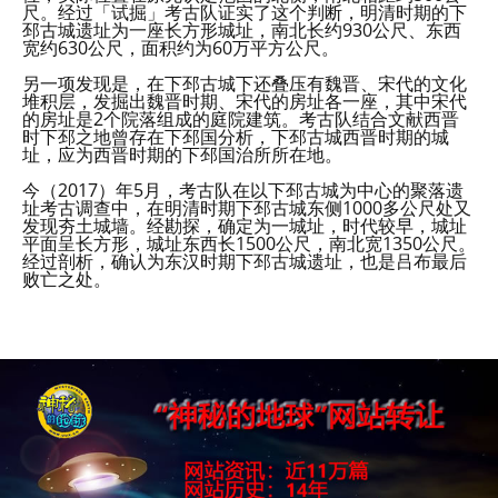
尺。经过「试掘」考古队证实了这个判断，明清时期的下
邳古城遗址为一座长方形城址，南北长约930公尺、东西
宽约630公尺，面积约为60万平方公尺。
另一项发现是，在下邳古城下还叠压有魏晋、宋代的文化
堆积层，发掘出魏晋时期、宋代的房址各一座，其中宋代
的房址是2个院落组成的庭院建筑。考古队结合文献西晋
时下邳之地曾存在下邳国分析，下邳古城西晋时期的城
址，应为西晋时期的下邳国治所所在地。
今（2017）年5月，考古队在以下邳古城为中心的聚落遗
址考古调查中，在明清时期下邳古城东侧1000多公尺处又
发现夯土城墙。经勘探，确定为一城址，时代较早，城址
平面呈长方形，城址东西长1500公尺，南北宽1350公尺。
经过剖析，确认为东汉时期下邳古城遗址，也是吕布最后
败亡之处。