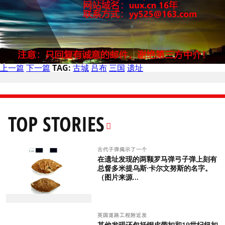
上一篇
下一篇
TAG:
古城
吕布
三国
遗址
TOP STORIES
古代子弹揭示了一个
在遗址发现的两颗罗马弹弓子弹上刻有
总督多米提乌斯·卡尔文努斯的名字。
（图片来源...
英国道路工程附近发
其他发现还包括铜皮带扣和19世纪纽扣