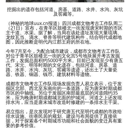
挖掘出的遗存包括河道、房基、道路、水井、水沟、灰坑
及窖藏等。
（神秘的地球uux.cn报道）四川成都文物考古工作队周二
（21日）宣布，在青羊区鼓楼北一街发现唐宋时期的市区
主干道、水渠。据了解，当局在该处遗址发现大量琉璃、
龙纹瓦当、滴水、脊兽等明代建筑构件，结合明代成都地
图，因此推断是明代内江郡王府的所在地。
今年7月至今，为配合城市建设，成都市文物考古工作队
对位于青羊区鼓楼北一街的文化宫5号地块展开考古发掘
工作，发掘总面积约5000平方米。目前已发现至少有唐五
代、宋元、明等时期的文化遗存，包括河道、房基、道
路、水井、水沟、灰坑、窖藏等遗迹，还出土了大量瓷
器、铁器、铜器、钱币、建筑材料等遗物。
成都市文物考古工作队现场发掘负责人易立表示，位于发
掘区北部、西北至东南向的一条道路，应为唐宋时期成都
市区的中轴线。另位于发掘区南部最底层的河道阔约35
米，应为晚唐时期成都城北面的护城河。河道之上还发现
排水沟，应当是唐末城市改造时修建的一条排水主干渠。
易立指出，是次发现对于研究唐五代至明代成都的市政给
排水设施、街巷民居的规划、建设与布局提供了直接依
据，对于探索各个时期城市功能和社会面貌的变迁具有重
要的参考价值。