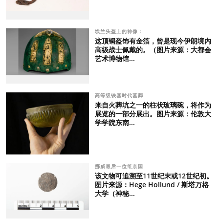
埃兰头盔上的神像：
这顶铜盔饰有金箔，曾是现今伊朗境内
高级战士佩戴的。（图片来源：大都会
艺术博物馆...
高等级铁器时代墓葬
来自火葬坑之一的柱状玻璃碗，将作为
展览的一部分展出。图片来源：伦敦大
学学院东南...
挪威最后一位维京国
该文物可追溯至11世纪末或12世纪初。
图片来源：Hege Hollund / 斯塔万格
大学（神秘...