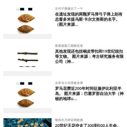
古代子弹揭示了一个
在遗址发现的两颗罗马弹弓子弹上刻有
总督多米提乌斯·卡尔文努斯的名字。
（图片来源...
英国道路工程附近发
其他发现还包括铜皮带扣和19世纪纽扣
等文物。 图片来源：考古研究服务有限
公司（神...
古罗马士兵用签名弹
罗马花费近200年时间征服伊比利亚半
岛。 图片来源：巴塞罗那自治大学（神
秘的地球u...
智利木乃伊证明欧洲
20世纪天花夺走了300到500人生命。