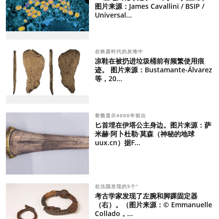
图片来源：James Cavallini / BSIP /
Universal...
在铁器时代的灰堆中
凉鞋在被扔进垃圾桶前有频繁使用痕
迹。 图片来源：Bustamante-Álvarez
等，20...
骨骼显示4000年前出
匕首埋在伊塔公主身边。图片来源：萨
米赫·阿卜杜勒·莫森（神秘的地球
uux.cn）据F...
在法国发现的5个“
考古学家发现了左腕和脚踝固定器
（右）。（图片来源：© Emmanuelle
Collado，...