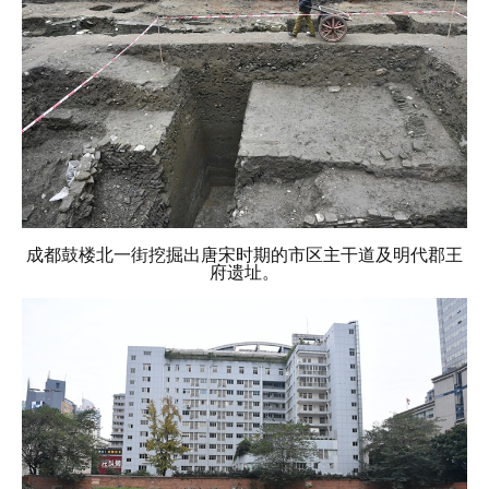
成都鼓楼北一街挖掘出唐宋时期的市区主干道及明代郡王
府遗址。