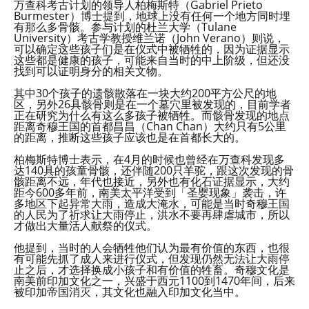
万查科考古计划的领导人柏梅斯特（Gabriel Prieto
Burmester）博士提到，地球上没有任何一个地方同时埋
有那么多骨骸。参与计划的杜兰大学（Tulane
University）考古学教授维兰诺（John Verano）则说，
可以确定这些孩子们是在仪式中被牺牲的，因为证据显示
这些都是健康的孩子，可能来自当时的中上阶级，但还没
找到可以证明身分的相关文物。
其中30个孩子的遗骸散落在一块大约200平方公尺的地
区，另外26具骸骨则是在一个墓穴里被发现的，目前学者
正在研究为什么有这么多孩子被牺牲。而骸骨发现的地点
距离奇穆王国的首都昌昌（Chan Chan）大约只有5公里
的距离，推断这些孩子应该也是在首都长大的。
柏梅斯特博士表示，在4月的时候也曾经在万查科发现多
达140具的孩童骨骸，还伴随200只羊驼，跟这次发现的骨
骸距离不远，年代也接近，另外也有化石证据显示，大约
距今600多年前，南美太平洋受到「圣婴现象」袭击，许
多地区下起异常大雨，造成大淹水，可能是当时奇穆王国
的人民为了祈求让大雨停止，洪水不要再肆虐城市，所以
才做出大量活人献祭的仪式。
他提到，当时的人会牺牲他们认为最有价值的东西，也很
有可能先抓了成人来进行仪式，但发现仍然无法让大雨停
止之后，才选择换成小孩子和有价值的牲畜。奇穆文化是
南美前印加文化之一，兴盛于西元1100到1470年间，后来
被印加帝国消灭，其文化也融入印加文化当中。