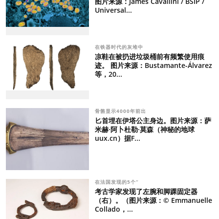
图片来源：James Cavallini / BSIP /
Universal...
在铁器时代的灰堆中
凉鞋在被扔进垃圾桶前有频繁使用痕
迹。 图片来源：Bustamante-Álvarez
等，20...
骨骼显示4000年前出
匕首埋在伊塔公主身边。图片来源：萨
米赫·阿卜杜勒·莫森（神秘的地球
uux.cn）据F...
在法国发现的5个“
考古学家发现了左腕和脚踝固定器
（右）。（图片来源：© Emmanuelle
Collado，...