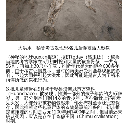
大洪水！秘鲁考古发现56名儿童惨被活人献祭
（神秘的地球uux.cn报道）据ETtoday（钱玉纮）：秘鲁
当地的考古学家在5月初时挖到大量的孩童骨骸，一共有
56具，再加上30只小羊驼，推断年代是大约距今600多年
前，由于考古证据显示，当时的南美洲受到圣婴现象的影
响，下起大雨并引起大洪水，因此可能是是古人为了祈求
雨停所做的祭祀行为。
这批儿童骸骨在5月初于秘鲁沿海城市万查科
（Huanchaco）被发现，推测一部分的孩子年龄约为6到8
岁，另一部分则是11到14岁的青少年，有些骸骨上还能看
见头发，大部分都被衣物包起来，部分布料至今还完整保
存，因此推断这些包覆尸体的衣物是事前准备的，初步推
定被掩埋的时间是西元1200年到1400年之间，但目前还未
确认死因，应该是存在于奇穆王国（Chimu civilisation）
时期。