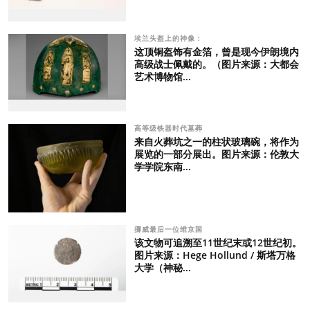
埃兰头盔上的神像：
这顶铜盔饰有金箔，曾是现今伊朗境内
高级战士佩戴的。（图片来源：大都会
艺术博物馆...
高等级铁器时代墓葬
来自火葬坑之一的柱状玻璃碗，将作为
展览的一部分展出。图片来源：伦敦大
学学院东南...
挪威最后一位维京国
该文物可追溯至11世纪末或12世纪初。
图片来源：Hege Hollund / 斯塔万格
大学（神秘...