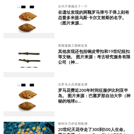
古代子弹揭示了一个
在遗址发现的两颗罗马弹弓子弹上刻有
总督多米提乌斯·卡尔文努斯的名字。
（图片来源...
英国道路工程附近发
其他发现还包括铜皮带扣和19世纪纽扣
等文物。 图片来源：考古研究服务有限
公司（神...
古罗马士兵用签名弹
罗马花费近200年时间征服伊比利亚半
岛。 图片来源：巴塞罗那自治大学（神
秘的地球u...
智利木乃伊证明欧洲
20世纪天花夺走了300到500人生命。